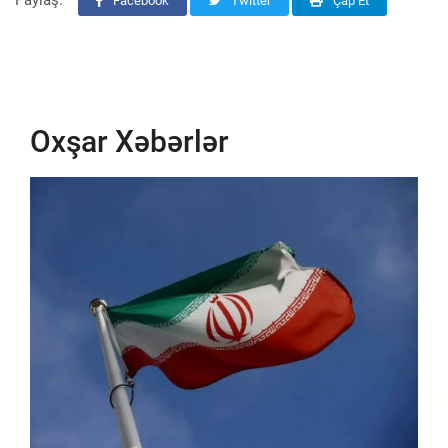
Paylaş:
Facebook
Twitter
Çap Et
Oxşar Xəbərlər