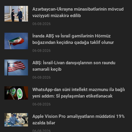
Azərbaycan-Ukrayna münasibətlərinin mövcud
vəziyyəti müzakirə edilib
06-08-2026
İranda ABŞ və İsrail gəmilərinin Hörmüz
boğazından keçidinə qadağa təklif olunur
06-08-2026
ABŞ: İsrail-Livan danışıqlarının son raundu
səmərəli keçib
06-08-2026
WhatsApp-dan süni intellekt məzmunu ilə bağlı
yeni addım: Sİ paylaşımları etiketlənəcək
06-08-2026
Apple Vision Pro əməliyyatların müddətini 19%
azalda bilər
06-08-2026