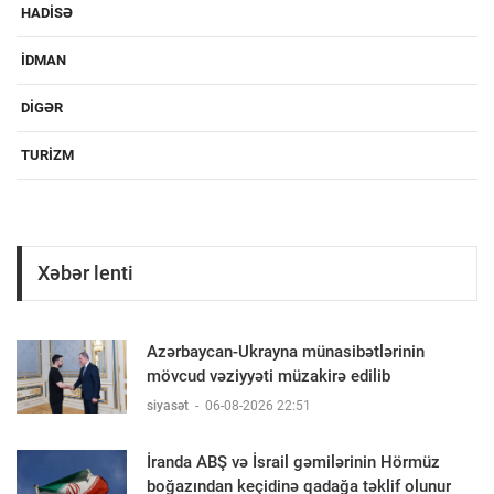
HADISƏ
IDMAN
DIGƏR
TURIZM
Xəbər lenti
Azərbaycan-Ukrayna münasibətlərinin
mövcud vəziyyəti müzakirə edilib
siyasət
-
06-08-2026 22:51
İranda ABŞ və İsrail gəmilərinin Hörmüz
boğazından keçidinə qadağa təklif olunur