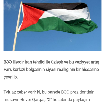
BƏƏ illərdir İran təhdidi ilə üzləşir və bu vəziyyət artıq
Fars körfəzi bölgəsinin siyasi reallığının bir hissəsinə
çevrilib.
Tvit.az xəbər verir ki, bu barədə BƏƏ prezidentinin
müşaviri Ənvər Qarqaş “X” hesabında paylaşım