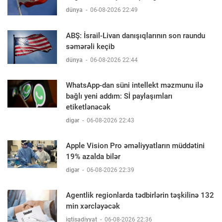
dünya
-
06-08-2026 22:49
ABŞ: İsrail-Livan danışıqlarının son raundu
səmərəli keçib
dünya
-
06-08-2026 22:44
WhatsApp-dan süni intellekt məzmunu ilə
bağlı yeni addım: Sİ paylaşımları
etiketlənəcək
digər
-
06-08-2026 22:43
Apple Vision Pro əməliyyatların müddətini
19% azalda bilər
digər
-
06-08-2026 22:39
Agentlik regionlarda tədbirlərin təşkilinə 132
min xərcləyəcək
iqtisadiyyat
-
06-08-2026 22:36