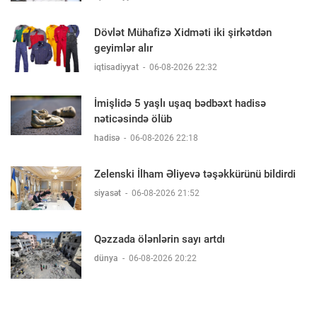
Dövlət Mühafizə Xidməti iki şirkətdən
geyimlər alır
iqtisadiyyat
-
06-08-2026 22:32
İmişlidə 5 yaşlı uşaq bədbəxt hadisə
nəticəsində ölüb
hadisə
-
06-08-2026 22:18
Zelenski İlham Əliyevə təşəkkürünü bildirdi
siyasət
-
06-08-2026 21:52
Qəzzada ölənlərin sayı artdı
dünya
-
06-08-2026 20:22