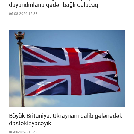
dayandırılana qədər bağlı qalacaq
06-08-2026 12:38
Böyük Britaniya: Ukraynanı qalib gələnədək
dəstəkləyəcəyik
06-08-2026 10:48