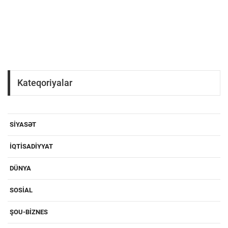
Kateqoriyalar
SIYASƏT
IQTISADIYYAT
DÜNYA
SOSIAL
ŞOU-BIZNES