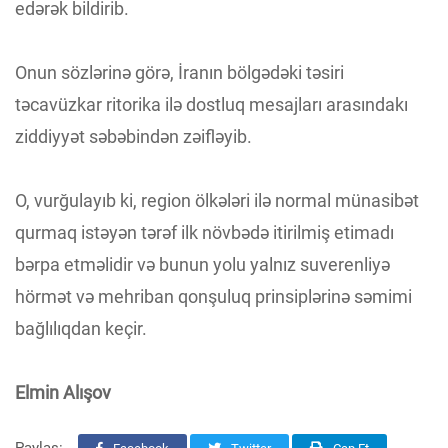
edərək bildirib.
Onun sözlərinə görə, İranın bölgədəki təsiri
təcavüzkar ritorika ilə dostluq mesajları arasındakı
ziddiyyət səbəbindən zəifləyib.
O, vurğulayıb ki, region ölkələri ilə normal münasibət
qurmaq istəyən tərəf ilk növbədə itirilmiş etimadı
bərpa etməlidir və bunun yolu yalnız suverenliyə
hörmət və mehriban qonşuluq prinsiplərinə səmimi
bağlılıqdan keçir.
Elmin Alışov