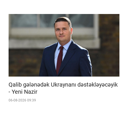
Qalib gələnədək Ukraynanı dəstəkləyəcəyik
- Yeni Nazir
06-08-2026 09:39