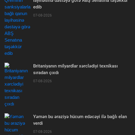
layihəsinə dəstəyə görə ABŞ Senatına təşəkkür
edib
07-08-2026
Britaniyanın milyardlar xərclədiyi texnikası
sıradan çıxdı
07-08-2026
Yəmən bu əraziyə hücum edəcəyi ilə bağlı elan
verdi
07-08-2026