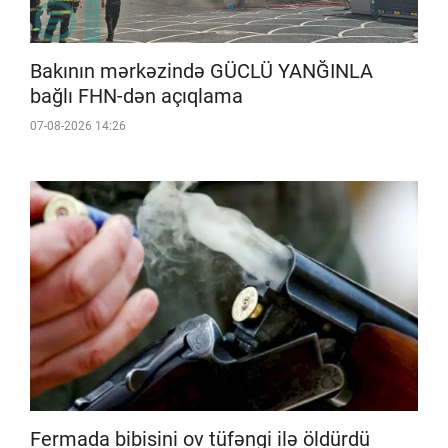
Bakının mərkəzində GÜCLÜ YANĞINLA
bağlı FHN-dən açıqlama
07-08-2026 14:26
Fermada bibisini ov tüfəngi ilə öldürdü