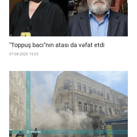
"Toppuş bacı"nın atası da vəfat etdi
07-08-2026 19:03