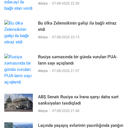
dünya
-
07-08-2026 22:50
Bu ölkə Zelensikinin gəlişi ilə bağlı etiraz
etdi
dünya
-
07-08-2026 22:15
Rusiya səmasında bir gündə vurulan PUA-
ların sayı açıqlandı
dünya
-
07-08-2026 21:57
ABŞ Senatı Rusiya və İrana qarşı daha sərt
sanksiyaları təsdiqlədi
dünya
-
07-08-2026 21:48
Laçında yaşayış evlərinin yaxınlığında yanğın