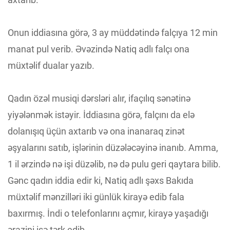
Onun iddiasına görə, 3 ay müddətində falçıya 12 min
manat pul verib. Əvəzində Natiq adlı falçı ona
müxtəlif dualar yazıb.
Qadın özəl musiqi dərsləri alır, ifaçılıq sənətinə
yiyələnmək istəyir. İddiasına görə, falçını da elə
dolanışıq üçün axtarıb və ona inanaraq zinət
əşyalarını satıb, işlərinin düzələcəyinə inanıb. Amma,
1 il ərzində nə işi düzəlib, nə də pulu geri qaytara bilib.
Gənc qadın iddia edir ki, Natiq adlı şəxs Bakıda
müxtəlif mənzilləri iki günlük kirayə edib fala
baxırmış. İndi o telefonlarını açmır, kirayə yaşadığı
ərazini isə tərk edib.