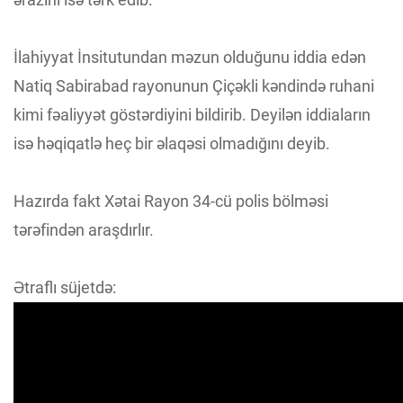
İlahiyyat İnsitutundan məzun olduğunu iddia edən
Natiq Sabirabad rayonunun Çiçəkli kəndində ruhani
kimi fəaliyyət göstərdiyini bildirib. Deyilən iddiaların
isə həqiqatlə heç bir əlaqəsi olmadığını deyib.
Hazırda fakt Xətai Rayon 34-cü polis bölməsi
tərəfindən araşdırlır.
Ətraflı süjetdə: