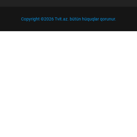
Copyright ©
2026 Tvit.az. bütün hüquqlar qorunur.