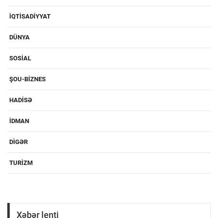
IQTISADIYYAT
DÜNYA
SOSIAL
ŞOU-BIZNES
HADISƏ
IDMAN
DIGƏR
TURIZM
Xəbər lenti