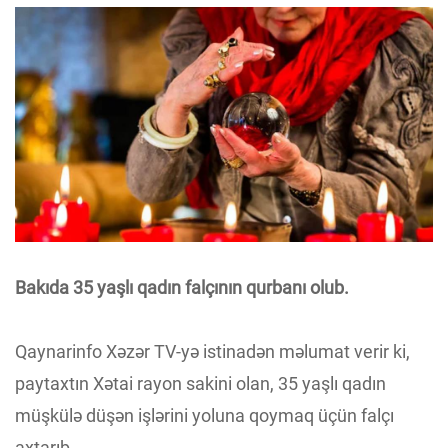
Bakıda 35 yaşlı qadın falçının qurbanı olub.
Qaynarinfo Xəzər TV-yə istinadən məlumat verir ki,
paytaxtın Xətai rayon sakini olan, 35 yaşlı qadın
müşkülə düşən işlərini yoluna qoymaq üçün falçı
axtarıb.