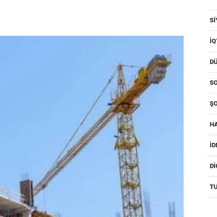
SI
IQ
D
SO
ŞO
H
I
D
T