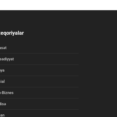
eqoriyalar
asət
isadiyyat
nya
ial
-Biznes
isə
man