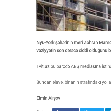
Nyu-York şəhərinin meri Zöhran Mamda
vəziyyətin son dərəcə ciddi olduğunu bi
Tvit.az bu barədə ABŞ mediasına istina
Bundan əlavə, binanın ətrafındakı yoll
Elmin Alışov