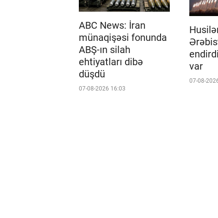
ABC News: İran
Husilə
münaqişəsi fonunda
Ərəbis
ABŞ-ın silah
endird
ehtiyatları dibə
var
düşdü
07-08-202
07-08-2026 16:03