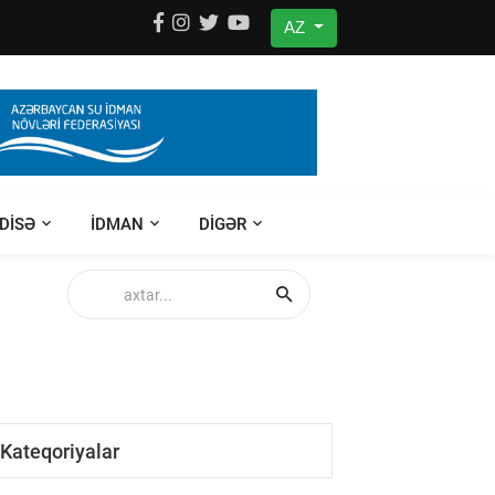
AZ
DISƏ
IDMAN
DIGƏR
Kateqoriyalar