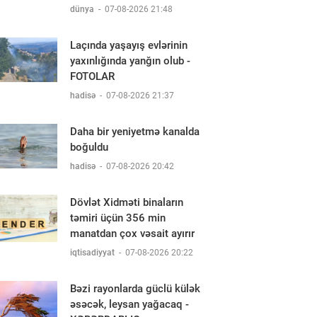
dünya
-
07-08-2026 21:48
Laçında yaşayış evlərinin
yaxınlığında yanğın olub -
FOTOLAR
hadisə
-
07-08-2026 21:37
Daha bir yeniyetmə kanalda
boğuldu
hadisə
-
07-08-2026 20:42
Dövlət Xidməti binaların
təmiri üçün 356 min
manatdan çox vəsait ayırır
iqtisadiyyat
-
07-08-2026 20:22
Bəzi rayonlarda güclü külək
əsəcək, leysan yağacaq -