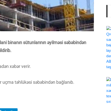
ni binanın sütunlarının əyilməsi səbəbindən
ldirib.
dən xəbər verir.
ar uçma təhlükəsi səbəbindən bağlanıb.