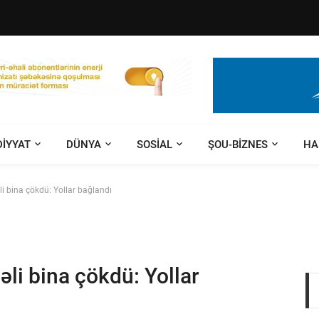
DIYYAT
DÜNYA
SOSIAL
ŞOU-BIZNES
HA
i bina çökdü: Yollar bağlandı
li bina çökdü: Yollar