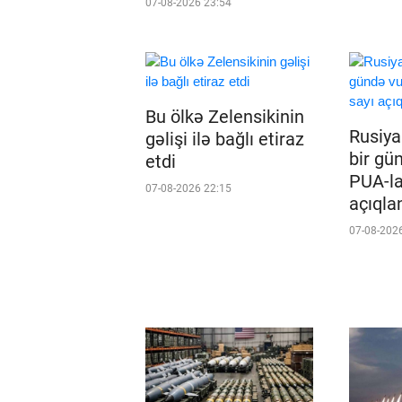
07-08-2026 23:54
Bu ölkə Zelensikinin
Rusiy
gəlişi ilə bağlı etiraz
bir gü
etdi
PUA-la
07-08-2026 22:15
açıqla
07-08-202