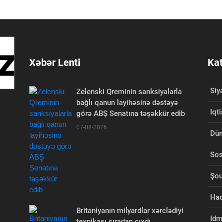
Xəbər Lenti
Kat
Siy
Zelenski Qreminin sanksiyalarla
bağlı qanun layihəsinə dəstəyə
Iqt
görə ABŞ Senatına təşəkkür edib
07-08-2026
Dü
Sos
Şou
Had
Britaniyanın milyardlar xərclədiyi
Id
texnikası sıradan çıxdı