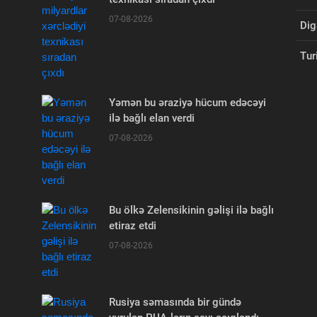
07-08-2026
Dig
Tur
Yəmən bu əraziyə hücum edəcəyi
ilə bağlı elan verdi
07-08-2026
Bu ölkə Zelensikinin gəlişi ilə bağlı
etiraz etdi
07-08-2026
Rusiya səmasında bir gündə