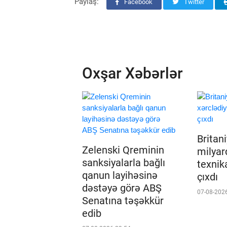
Paylaş:
Facebook
Twitter
Oxşar Xəbərlər
Britan
Zelenski Qreminin
milyard
sanksiyalarla bağlı
texnik
qanun layihəsinə
çıxdı
dəstəyə görə ABŞ
07-08-202
Senatına təşəkkür
edib