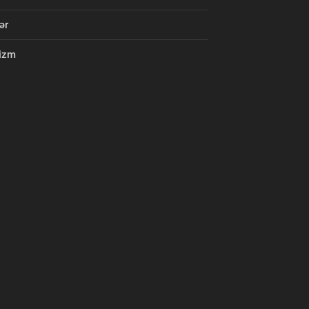
ər
izm