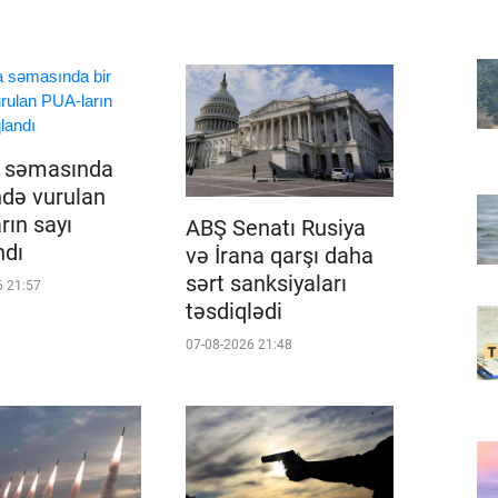
a səmasında
ndə vurulan
rın sayı
ABŞ Senatı Rusiya
ndı
və İrana qarşı daha
sərt sanksiyaları
6 21:57
təsdiqlədi
07-08-2026 21:48