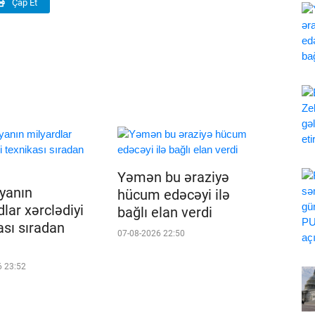
Çap Et
Yəmən bu əraziyə
iyanın
hücum edəcəyi ilə
lar xərclədiyi
bağlı elan verdi
ası sıradan
07-08-2026 22:50
6 23:52