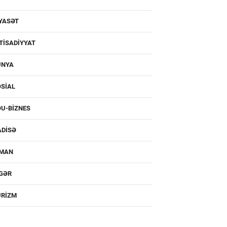
YASƏT
TISADIYYAT
ÜNYA
SIAL
U-BIZNES
ADISƏ
DMAN
IGƏR
URIZM