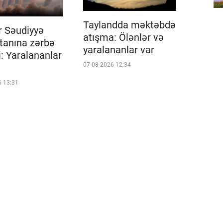
Taylandda məktəbdə
r Səudiyyə
atışma: Ölənlər və
tanına zərbə
yaralananlar var
i: Yaralananlar
07-08-2026 12:34
6 13:31