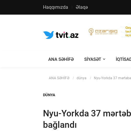
Haqqımızda
Əlaqə
ANA SƏHİFƏ
SIYASƏT
IQTISA
ANA SƏHİFƏ
dünya
Nyu-Yorkda 37 mərtəbəl
DÜNYA
Nyu-Yorkda 37 mərtəbə
bağlandı