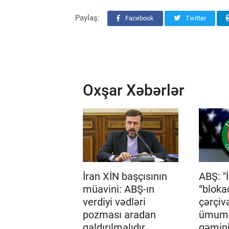
Paylaş:
Facebook
Twitter
Oxşar Xəbərlər
İran XİN başçısının
ABŞ: "
müavini: ABŞ-ın
“bloka
verdiyi vədləri
çərçiv
pozması aradan
ümumi
qaldırılmalıdır
gəmini