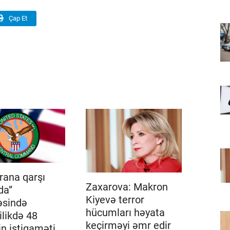
Çap Et
İrana qarşı
Zaxarova: Makron
da”
Kiyevə terror
əsində
hücumları həyata
likdə 48
keçirməyi əmr edir
n istiqaməti