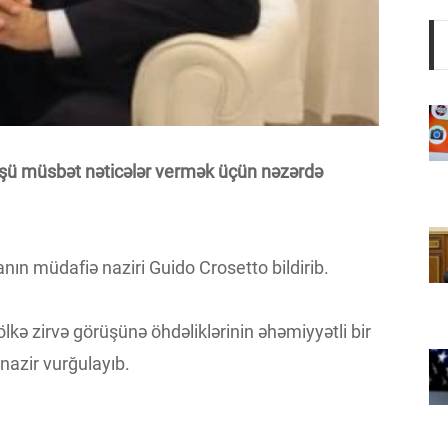
şü müsbət nəticələr vermək üçün nəzərdə
nın müdafiə naziri Guido Crosetto bildirib.
 ölkə zirvə görüşünə öhdəliklərinin əhəmiyyətli bir
ə nazir vurğulayıb.