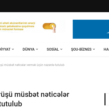
DIYYAT
DÜNYA
SOSIAL
ŞOU-BIZNES
HA
üşü müsbət nəticələr vermək üçün nəzərdə tutulub
rüşü müsbət nəticələr
tutulub