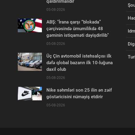
qaldırılmalıdır
Şou
05-08-2026
Had
ABŞ: "İrana qarşı “blokada”
çərçivəsində ümumilikdə 48
Id
gəminin istiqaməti dəyişdirilib"
Dig
05-08-2026
Üç Çin avtomobil istehsalçısı ilk
Tur
dəfə qlobal bazarın ilk 10-luğuna
daxil olub
05-08-2026
Nike səhmləri son 25 ilin ən zəif
göstəricisini nümayiş etdirir
05-08-2026