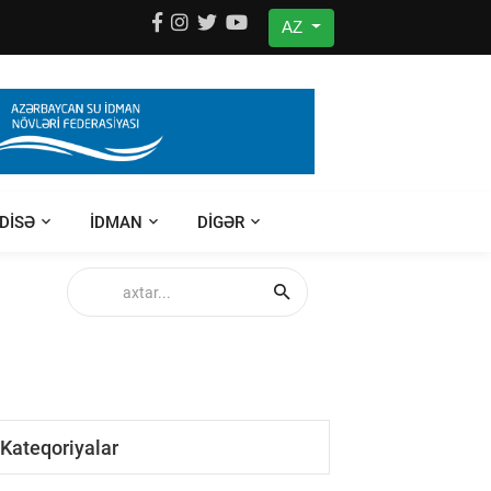
AZ
DISƏ
IDMAN
DIGƏR
Kateqoriyalar