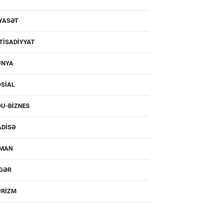
YASƏT
TISADIYYAT
ÜNYA
SIAL
U-BIZNES
ADISƏ
DMAN
IGƏR
URIZM