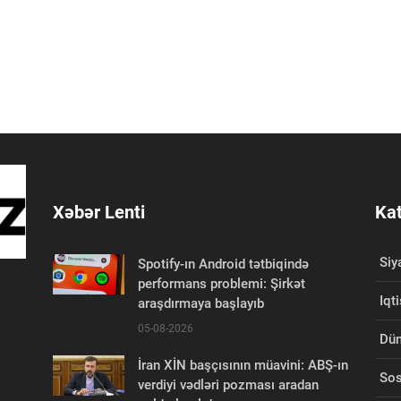
Xəbər Lenti
Kat
Siy
Spotify-ın Android tətbiqində
performans problemi: Şirkət
Iqt
araşdırmaya başlayıb
05-08-2026
Dü
İran XİN başçısının müavini: ABŞ-ın
Sos
verdiyi vədləri pozması aradan