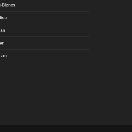
-Biznes
isə
man
ər
izm