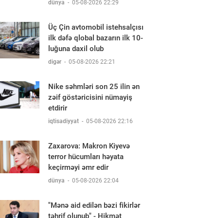
dünya
-
05-08-2026 22:29
Üç Çin avtomobil istehsalçısı
ilk dəfə qlobal bazarın ilk 10-
luğuna daxil olub
digər
-
05-08-2026 22:21
Nike səhmləri son 25 ilin ən
zəif göstəricisini nümayiş
etdirir
iqtisadiyyat
-
05-08-2026 22:16
Zaxarova: Makron Kiyevə
terror hücumları həyata
keçirməyi əmr edir
dünya
-
05-08-2026 22:04
"Mənə aid edilən bəzi fikirlər
təhrif olunub" - Hikmət