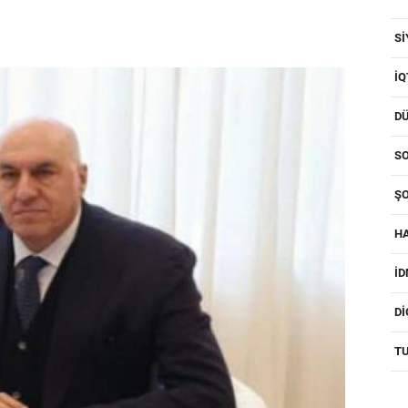
SI
IQ
D
SO
ŞO
H
I
D
T