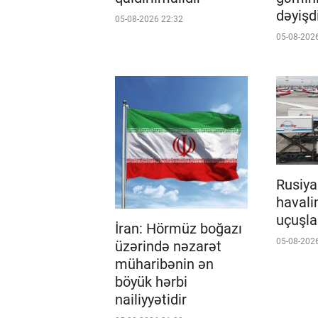
dəyişdi
05-08-2026 22:32
05-08-202
Rusiya
haval
uçuşla
İran: Hörmüz boğazı
05-08-202
üzərində nəzarət
müharibənin ən
böyük hərbi
nailiyyətidir