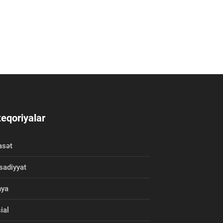
eqoriyalar
asət
isadiyyat
nya
ial