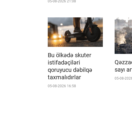
05-08-2026 21:08
Bu ölkədə skuter
Qəzzad
istifadəçiləri
sayı ar
qoruyucu dəbilqə
taxmalıdırlar
05-08-202
05-08-2026 16:58