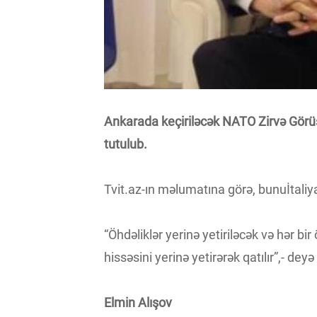
Ankarada keçiriləcək NATO Zirvə Görü
tutulub.
Tvit.az-ın məlumatına görə, bunuİtaliya
“Öhdəliklər yerinə yetiriləcək və hər bir
hissəsini yerinə yetirərək qatılır”,- dey
Elmin Alışov