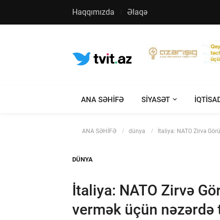
Haqqımızda
Əlaqə
ANA SƏHİFƏ
SIYASƏT
IQTISA
ANA SƏHİFƏ
dünya
İtaliya: NATO Zirvə Gör
DÜNYA
İtaliya: NATO Zirvə Gö
vermək üçün nəzərdə 