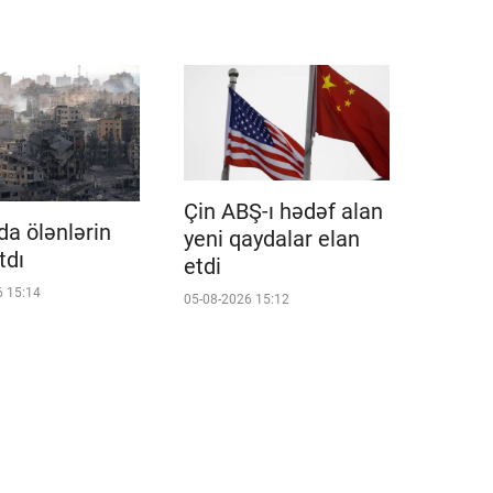
Çin ABŞ-ı hədəf alan
a ölənlərin
yeni qaydalar elan
tdı
etdi
6 15:14
05-08-2026 15:12