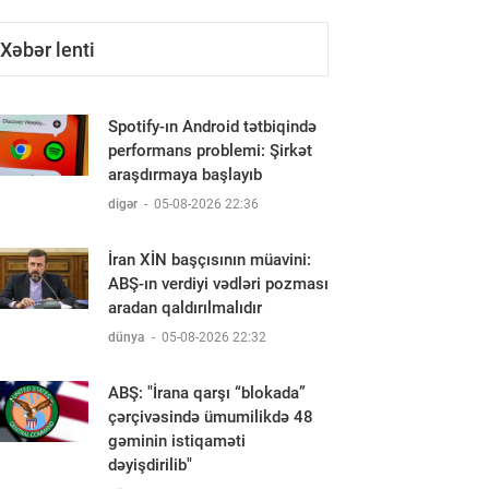
Xəbər lenti
Spotify-ın Android tətbiqində
performans problemi: Şirkət
araşdırmaya başlayıb
digər
-
05-08-2026 22:36
İran XİN başçısının müavini:
ABŞ-ın verdiyi vədləri pozması
aradan qaldırılmalıdır
dünya
-
05-08-2026 22:32
ABŞ: "İrana qarşı “blokada”
çərçivəsində ümumilikdə 48
gəminin istiqaməti
dəyişdirilib"