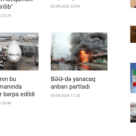
rilib"
05-08-2026 22:04
6 22:29
BƏƏ-də yanacaq
nın bu
anbarı partladı
imanında
r bərpa edildi
05-08-2026 17:28
6 20:49