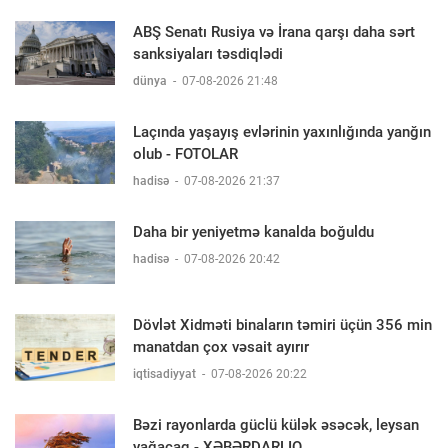
ABŞ Senatı Rusiya və İrana qarşı daha sərt
sanksiyaları təsdiqlədi
dünya
-
07-08-2026 21:48
Laçında yaşayış evlərinin yaxınlığında yanğın
olub - FOTOLAR
hadisə
-
07-08-2026 21:37
Daha bir yeniyetmə kanalda boğuldu
hadisə
-
07-08-2026 20:42
Dövlət Xidməti binaların təmiri üçün 356 min
manatdan çox vəsait ayırır
iqtisadiyyat
-
07-08-2026 20:22
Bəzi rayonlarda güclü külək əsəcək, leysan
yağacaq - XƏBƏRDARLIQ