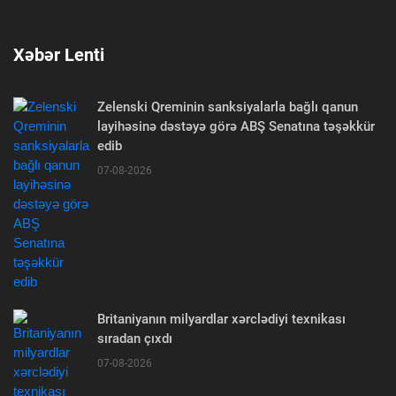
Xəbər Lenti
Zelenski Qreminin sanksiyalarla bağlı qanun
layihəsinə dəstəyə görə ABŞ Senatına təşəkkür
edib
07-08-2026
Britaniyanın milyardlar xərclədiyi texnikası
sıradan çıxdı
07-08-2026