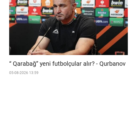
“ Qarabağ” yeni futbolçular alır? - Qurbanov
05-08-2026 13:59