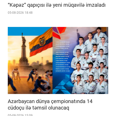
“Kəpəz” qapıçısı ilə yeni müqavilə imzaladı
05-08-2026 18:48
Azərbaycan dünya çempionatında 14
cüdoçu ilə təmsil olunacaq
05-08-2026 15:09