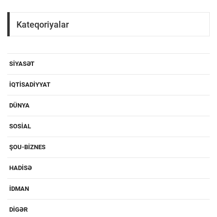
Kateqoriyalar
SIYASƏT
IQTISADIYYAT
DÜNYA
SOSIAL
ŞOU-BIZNES
HADISƏ
IDMAN
DIGƏR