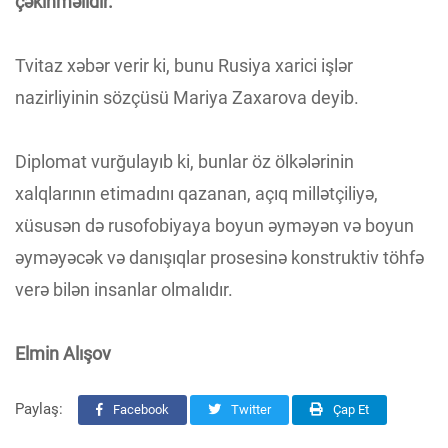
çəkinməlidir.
Tvitaz xəbər verir ki, bunu Rusiya xarici işlər
nazirliyinin sözçüsü Mariya Zaxarova deyib.
Diplomat vurğulayıb ki, bunlar öz ölkələrinin
xalqlarının etimadını qazanan, açıq millətçiliyə,
xüsusən də rusofobiyaya boyun əyməyən və boyun
əyməyəcək və danışıqlar prosesinə konstruktiv töhfə
verə bilən insanlar olmalıdır.
Elmin Alışov
Paylaş:
Facebook
Twitter
Çap Et