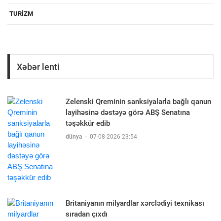
TURIZM
Xəbər lenti
Zelenski Qreminin sanksiyalarla bağlı qanun
layihəsinə dəstəyə görə ABŞ Senatına
təşəkkür edib
dünya
-
07-08-2026 23:54
Britaniyanın milyardlar xərclədiyi texnikası
sıradan çıxdı