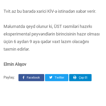
Tvit.az bu barədə xarici KİV-ə istinadən xəbər verir.
Məlumatda qeyd olunur ki, ÜST rəsmiləri hazırkı
eksperimental peyvəndlərin birincisinin hazır olması
üçün 6 aydan 9 aya qədər vaxt lazım olacağını
təxmin edirlər.
Elmin Alışov
Paylaş:
Facebook
Twitter
Çap Et