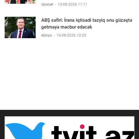
siyasət
-
10-08-2026 11:11
ABŞ səfiri: İrana iqtisadi təzyiq onu güzəştə
getməyə məcbur edəcək
dünya
-
10-08-2026 10:55