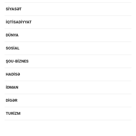
SIYASƏT
IQTISADIYYAT
DÜNYA
SOSIAL
ŞOU-BIZNES
HADISƏ
IDMAN
DIGƏR
TURIZM