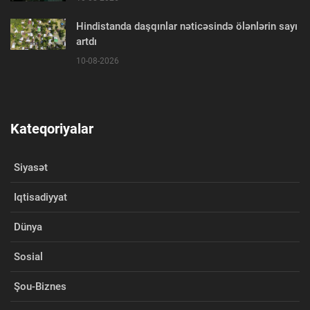
Hindistanda daşqınlar nəticəsində ölənlərin sayı
artdı
10-08-2026
Kateqoriyalar
Siyasət
Iqtisadiyyat
Dünya
Sosial
Şou-Biznes