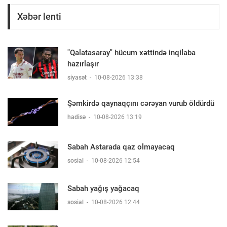
Xəbər lenti
"Qalatasaray" hücum xəttində inqilaba
hazırlaşır
siyasət
-
10-08-2026 13:38
Şəmkirdə qaynaqçını cərəyan vurub öldürdü
hadisə
-
10-08-2026 13:19
Sabah Astarada qaz olmayacaq
sosial
-
10-08-2026 12:54
Sabah yağış yağacaq
sosial
-
10-08-2026 12:44