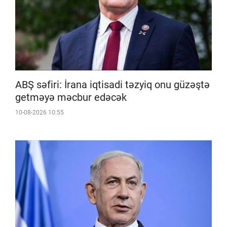
ABŞ səfiri: İrana iqtisadi təzyiq onu güzəştə
getməyə məcbur edəcək
10-08-2026 10:55