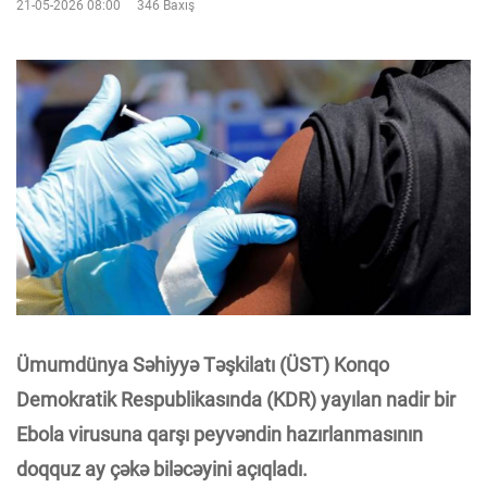
21-05-2026 08:00
346 Baxış
Ümumdünya Səhiyyə Təşkilatı (ÜST) Konqo
Demokratik Respublikasında (KDR) yayılan nadir bir
Ebola virusuna qarşı peyvəndin hazırlanmasının
doqquz ay çəkə biləcəyini açıqladı.