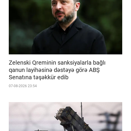
Zelenski Qreminin sanksiyalarla bağlı
qanun layihəsinə dəstəyə görə ABŞ
Senatına təşəkkür edib
07-08-2026 23:54