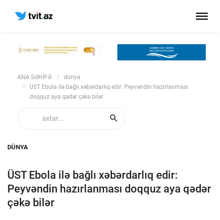
ANA SƏHİFƏ
dünya
ÜST Ebola ilə bağlı xəbərdarlıq edir: Peyvəndin hazırlanması
doqquz aya qədər çəkə bilər
DÜNYA
ÜST Ebola ilə bağlı xəbərdarlıq edir:
Peyvəndin hazırlanması doqquz aya qədər
çəkə bilər