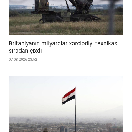
Britaniyanın milyardlar xərclədiyi texnikası
sıradan çıxdı
07-08-2026 23:52