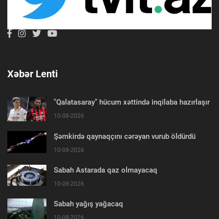
Xəbər Lenti
"Qalatasaray" hücum xəttində inqilaba hazırlaşır
10-08-2026
Şəmkirdə qaynaqçını cərəyan vurub öldürdü
10-08-2026
Sabah Astarada qaz olmayacaq
10-08-2026
Sabah yağış yağacaq
10-08-2026