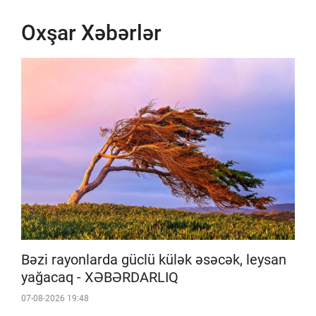
Oxşar Xəbərlər
Bəzi rayonlarda güclü külək əsəcək, leysan
yağacaq - XƏBƏRDARLIQ
07-08-2026 19:48