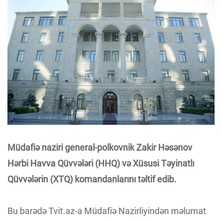
Müdafiə naziri general-polkovnik Zakir Həsənov
Hərbi Havva Qüvvələri (HHQ) və Xüsusi Təyinatlı
Qüvvələrin (XTQ) komandanlarını təltif edib.
Bu barədə Tvit.az-a Müdafiə Nazirliyindən məlumat