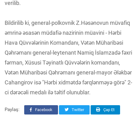
verilib.
Bildirilib ki, general-polkovnik Z.Həsənovun müvafiq
əmrinə əsasən müdafiə nazirinin müavini - Hərbi
Hava Qüvvələrinin Komandanı, Vətən Müharibəsi
Qəhrəmanı general-leytenant Namiq İslamzadə fəxri
fərman, Xüsusi Təyinatlı Qüvvələrin komandanı,
Vətən Müharibəsi Qəhrəmanı general-mayor Ələkbər
Cahangirov isə "Hərbi xidmətdə fərqlənməyə görə" 2-
ci dərəcəli medalı ilə təltif olunublar.
Paylaş:
Facebook
Twitter
Çap Et