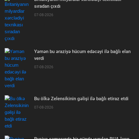
sıradan çıxdı
07-08-2026
Yəmən bu əraziyə hücum edəcəyi ilə bağlı elan
verdi
07-08-2026
Bu ölkə Zelensikinin gəlişi ilə bağlı etiraz etdi
07-08-2026
Rusiya səmasında bir gündə vurulan PUA-ların