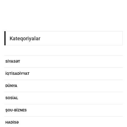
Kateqoriyalar
SIYASƏT
IQTISADIYYAT
DÜNYA
SOSIAL
ŞOU-BIZNES
HADISƏ