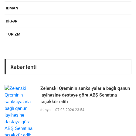
IDMAN
DIGƏR
TURIZM
Xəbər lenti
Zelenski Qreminin sanksiyalarla bağlı qanun
layihəsinə dəstəyə görə ABŞ Senatına
təşəkkür edib
dünya
-
07-08-2026 23:54