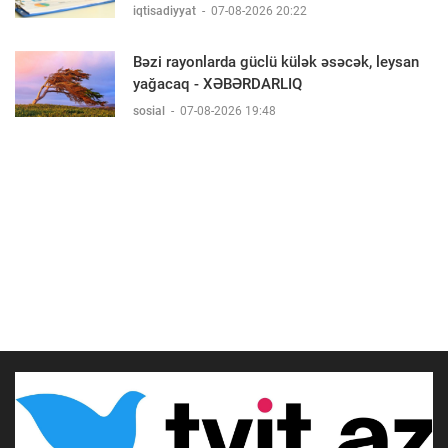
iqtisadiyyat
-
07-08-2026 20:22
Bəzi rayonlarda güclü külək əsəcək, leysan
yağacaq - XƏBƏRDARLIQ
sosial
-
07-08-2026 19:48