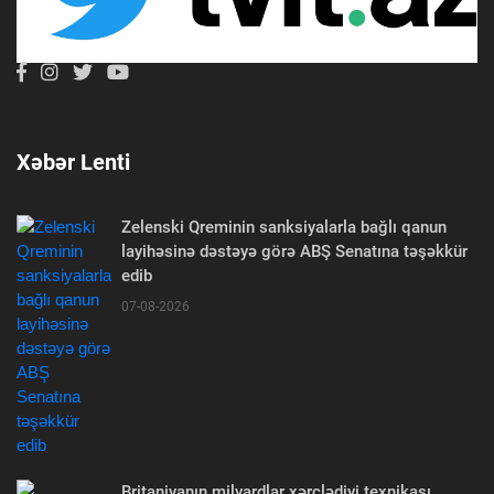
Xəbər Lenti
Zelenski Qreminin sanksiyalarla bağlı qanun
layihəsinə dəstəyə görə ABŞ Senatına təşəkkür
edib
07-08-2026
Britaniyanın milyardlar xərclədiyi texnikası