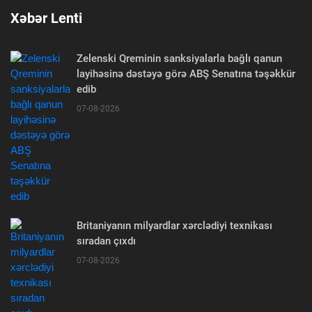
Xəbər Lenti
Zelenski Qreminin sanksiyalarla bağlı qanun
layihəsinə dəstəyə görə ABŞ Senatına təşəkkür
edib
07-08-2026
Britaniyanın milyardlar xərclədiyi texnikası
sıradan çıxdı
07-08-2026