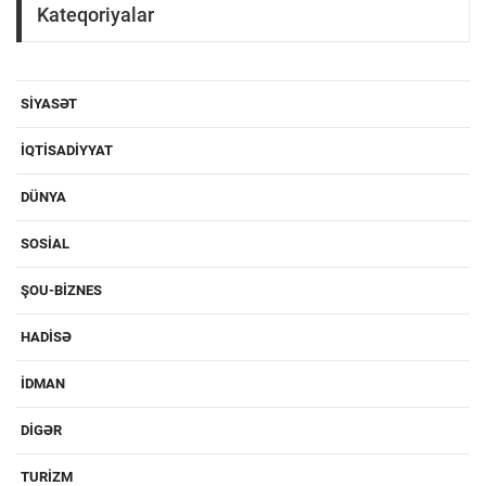
Kateqoriyalar
SIYASƏT
IQTISADIYYAT
DÜNYA
SOSIAL
ŞOU-BIZNES
HADISƏ
IDMAN
DIGƏR
TURIZM