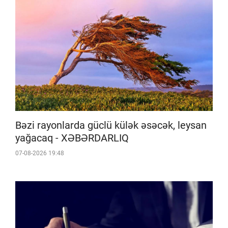
Bəzi rayonlarda güclü külək əsəcək, leysan
yağacaq - XƏBƏRDARLIQ
07-08-2026 19:48