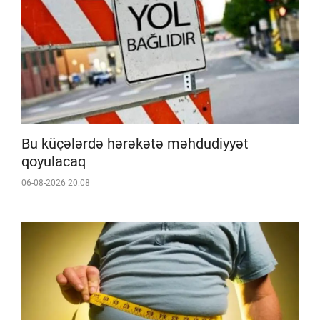
Bu küçələrdə hərəkətə məhdudiyyət
qoyulacaq
06-08-2026 20:08