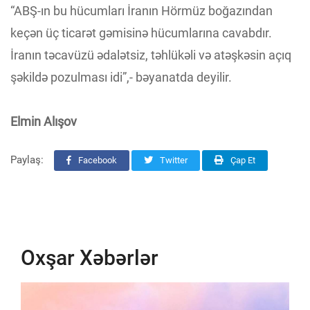
“ABŞ-ın bu hücumları İranın Hörmüz boğazından
keçən üç ticarət gəmisinə hücumlarına cavabdır.
İranın təcavüzü ədalətsiz, təhlükəli və atəşkəsin açıq
şəkildə pozulması idi”,- bəyanatda deyilir.
Elmin Alışov
Paylaş:
Facebook
Twitter
Çap Et
Oxşar Xəbərlər