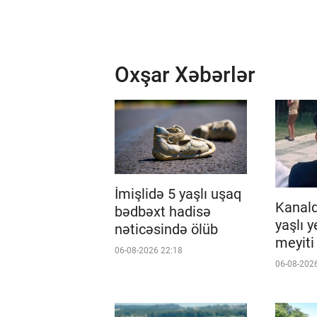
Oxşar Xəbərlər
İmişlidə 5 yaşlı uşaq
Kanald
bədbəxt hadisə
yaşlı 
nəticəsində ölüb
meyiti 
06-08-2026 22:18
06-08-202