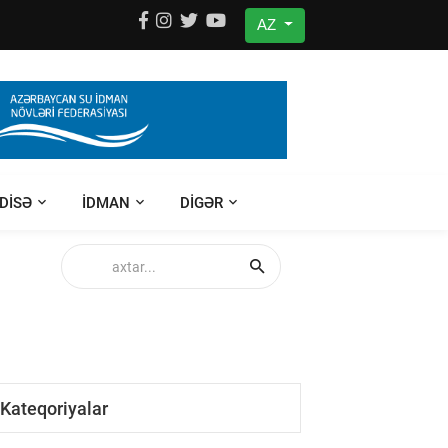
AZ
DISƏ
IDMAN
DIGƏR
Kateqoriyalar