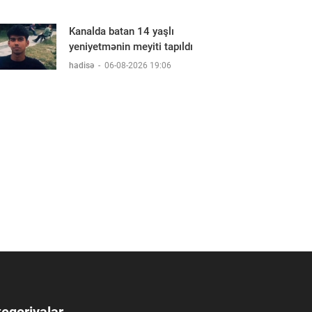
Kanalda batan 14 yaşlı
yeniyetmənin meyiti tapıldı
hadisə
-
06-08-2026 19:06