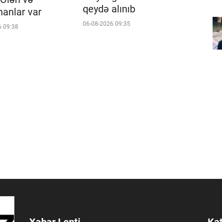
qeydə alınıb
nanlar var
06-08-2026 09:35
6 09:38