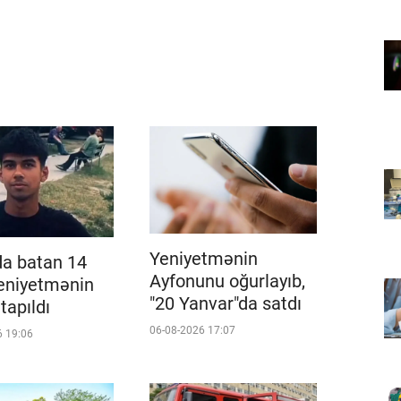
Yeniyetmənin
a batan 14
Ayfonunu oğurlayıb,
yeniyetmənin
"20 Yanvar"da satdı
tapıldı
06-08-2026 17:07
6 19:06