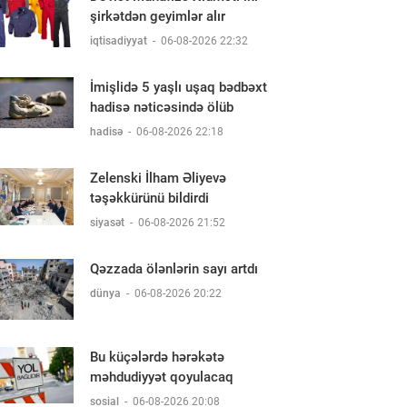
şirkətdən geyimlər alır
iqtisadiyyat
-
06-08-2026 22:32
İmişlidə 5 yaşlı uşaq bədbəxt
hadisə nəticəsində ölüb
hadisə
-
06-08-2026 22:18
Zelenski İlham Əliyevə
təşəkkürünü bildirdi
siyasət
-
06-08-2026 21:52
Qəzzada ölənlərin sayı artdı
dünya
-
06-08-2026 20:22
Bu küçələrdə hərəkətə
məhdudiyyət qoyulacaq
sosial
-
06-08-2026 20:08