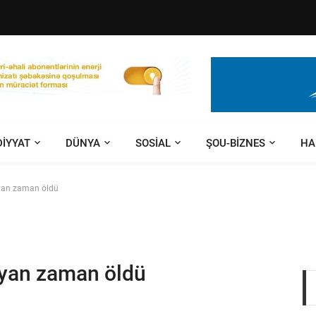
DIYYAT
DÜNYA
SOSIAL
ŞOU-BIZNES
HA
yan zaman öldü
ayan zaman öldü