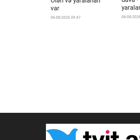
Ölən və yaralanan
yarala
var
06-08-202
06-08-2026 09:47