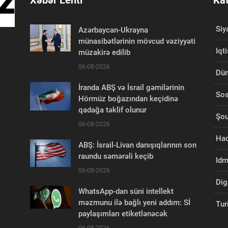
Xəbər Lenti
Kat
Siy
Azərbaycan-Ukrayna
münasibətlərinin mövcud vəziyyəti
Iqt
müzakirə edilib
06-08-2026
Dü
İranda ABŞ və İsrail gəmilərinin
Sos
Hörmüz boğazından keçidinə
qadağa təklif olunur
Şou
06-08-2026
Had
ABŞ: İsrail-Livan danışıqlarının son
raundu səmərəli keçib
Id
06-08-2026
Dig
WhatsApp-dan süni intellekt
məzmunu ilə bağlı yeni addım: Sİ
Tur
paylaşımları etiketlənəcək
06-08-2026