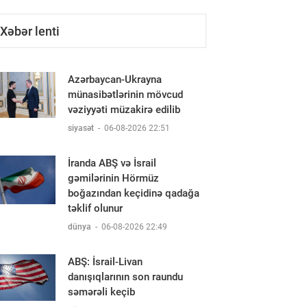
Xəbər lenti
Azərbaycan-Ukrayna
münasibətlərinin mövcud
vəziyyəti müzakirə edilib
siyasət
-
06-08-2026 22:51
İranda ABŞ və İsrail
gəmilərinin Hörmüz
boğazından keçidinə qadağa
təklif olunur
dünya
-
06-08-2026 22:49
ABŞ: İsrail-Livan
danışıqlarının son raundu
səmərəli keçib