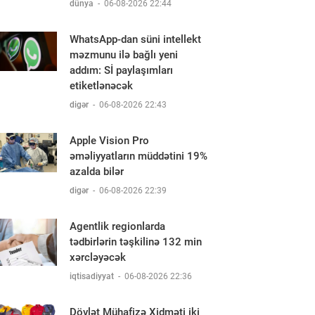
dünya
-
06-08-2026 22:44
WhatsApp-dan süni intellekt
məzmunu ilə bağlı yeni
addım: Sİ paylaşımları
etiketlənəcək
digər
-
06-08-2026 22:43
Apple Vision Pro
əməliyyatların müddətini 19%
azalda bilər
digər
-
06-08-2026 22:39
Agentlik regionlarda
tədbirlərin təşkilinə 132 min
xərcləyəcək
iqtisadiyyat
-
06-08-2026 22:36
Dövlət Mühafizə Xidməti iki