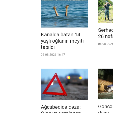
Sərhəd
Kanalda batan 14
26 nəf
yaşlı oğlanın meyiti
06-08-202
tapıldı
06-08-2026 16:47
Gəncəd
Ağcabədidə qəza:
dava -