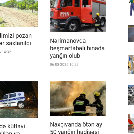
imizi pozan
Nərimanovda
ər saxlanıldı
beşmərtəbəli binada
6 14:32
yanğın olub
06-08-2026 10:27
Naxçıvanda ötən ay
ə kütləvi
50 yanğın hadisəsi
 Ölən və