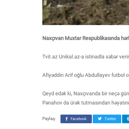
Naxçıvan Muxtar Respublikasında hərb
Tvit.az Unikal.az-a istinadla xəbər veri
Afiyəddin Arif oğlu Abdullayev futbol
Qeyd edək ki, Naxçıvanda bir neçə gün ə
Pənahov da ürək tutmasından həyatını i
Paylaş:
Facebook
Twitter