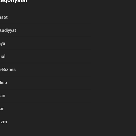
eqoriyalar
asət
isadiyyat
nya
ial
-Biznes
isə
man
ər
izm