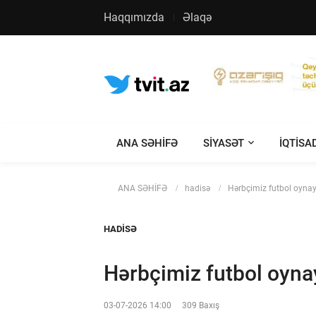
Haqqımızda
Əlaqə
ANA SƏHİFƏ
SIYASƏT
IQTISA
ANA SƏHİFƏ
hadisə
Hərbçimiz futbol oyna
HADISƏ
Hərbçimiz futbol oyn
03-07-2026 14:00
309 Baxış