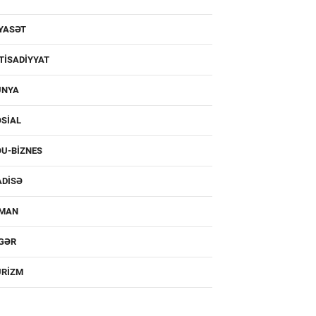
YASƏT
TISADIYYAT
ÜNYA
SIAL
U-BIZNES
ADISƏ
DMAN
IGƏR
URIZM