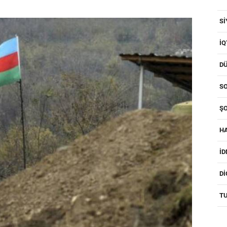
SI
IQ
D
SO
ŞO
H
I
D
T