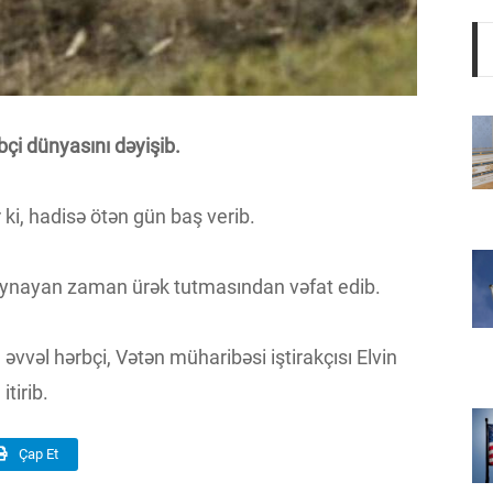
çi dünyasını dəyişib.
r ki, hadisə ötən gün baş verib.
 oynayan zaman ürək tutmasından vəfat edib.
vvəl hərbçi, Vətən müharibəsi iştirakçısı Elvin
tirib.
Çap Et