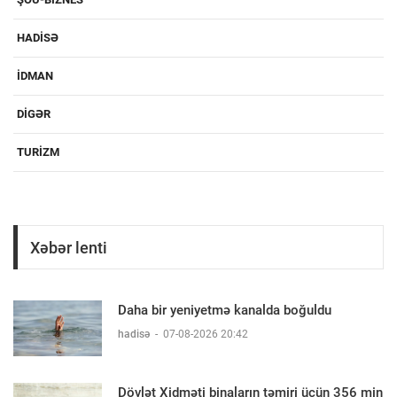
HADISƏ
IDMAN
DIGƏR
TURIZM
Xəbər lenti
Daha bir yeniyetmə kanalda boğuldu
hadisə
-
07-08-2026 20:42
Dövlət Xidməti binaların təmiri üçün 356 min