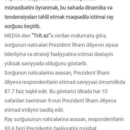
münasibətini öyrənmək, bu sahədə dinamika və
tendensiyaları təhlil etmək məqsədilə ictimai rəy
sorğusu keçirib.
MEDİA-dan
"Tvit.az"
a verilən məlumata görə,
sorğunun nəticələri Prezident İlham Əliyevin siyasi
liderliyinə və strateji fəaliyyətinə ictimai dəstəyin
yüksək səviyyədə olduğunu göstərib.
Sorğunun nəticələrinə əsasən, Prezident İlham
Əliyevə respondentlərin etimad səviyyəsi ümumilikdə
87.7 faiz təşkil edir. Bu göstərici ölkədə hər 10
nəfərdən təxminən 9-nun Prezident İlham Əliyevə
etimad etdiyini təsdiq edir.
Rəy sorğusunun nəticələrinə əsasən, respondentlərin
93.6 faizi Prezidentin fəaliyyətini müsbət