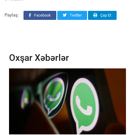
Paylaş:
Facebook
Twitter
Çap Et
Oxşar Xəbərlər