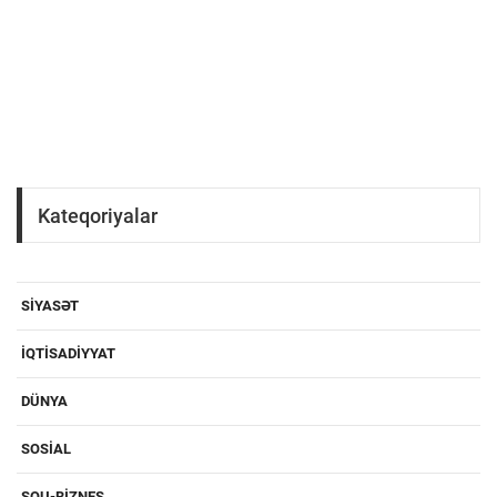
Kateqoriyalar
SIYASƏT
IQTISADIYYAT
DÜNYA
SOSIAL
ŞOU-BIZNES