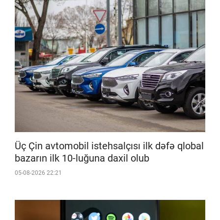
Üç Çin avtomobil istehsalçısı ilk dəfə qlobal
bazarın ilk 10-luğuna daxil olub
05-08-2026 22:21