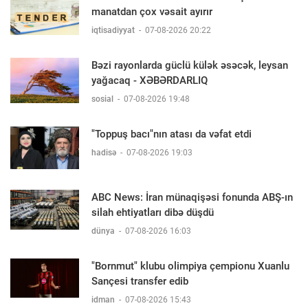
manatdan çox vəsait ayırır
iqtisadiyyat
-
07-08-2026 20:22
Bəzi rayonlarda güclü külək əsəcək, leysan
yağacaq - XƏBƏRDARLIQ
sosial
-
07-08-2026 19:48
"Toppuş bacı"nın atası da vəfat etdi
hadisə
-
07-08-2026 19:03
ABC News: İran münaqişəsi fonunda ABŞ-ın
silah ehtiyatları dibə düşdü
dünya
-
07-08-2026 16:03
"Bornmut" klubu olimpiya çempionu Xuanlu
Sançesi transfer edib
idman
-
07-08-2026 15:43