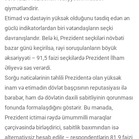
qiymətləndirir.
Etimad və dəstəyin yüksək olduğunu təsdiq edən ən
güclü indikatorlardan biri vətəndaşların seçki
davranışlarıdır. Belə ki, Prezident seçkiləri növbəti
bazar günü keçirilsə, rəyi soruşulanların böyük
əksəriyyəti – 91,5 faizi seçkilərdə Prezident İlham
Əliyevə səs verərdi.
Sorğu nəticələrinin təhlili Prezidentə olan yüksək
inam və etimadın dövlət başçısının reputasiyası ilə
bərabər, həm də dövlətin daxili sabitliyinin qorunması
fonunda formalaşdığını göstərir. Bu mənada,
Prezident ictimai rəydə ümummilli maraqlar
çərçivəsində birləşdirici, sabitlik baxımından isə
alternativsiz hesab edilir – respondentlərin 81.9 faizi