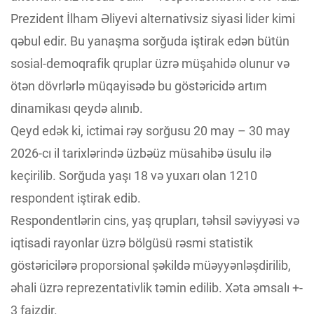
Prezident İlham Əliyevi alternativsiz siyasi lider kimi
qəbul edir. Bu yanaşma sorğuda iştirak edən bütün
sosial-demoqrafik qruplar üzrə müşahidə olunur və
ötən dövrlərlə müqayisədə bu göstəricidə artım
dinamikası qeydə alınıb.
Qeyd edək ki, ictimai rəy sorğusu 20 may – 30 may
2026-cı il tarixlərində üzbəüz müsahibə üsulu ilə
keçirilib. Sorğuda yaşı 18 və yuxarı olan 1210
respondent iştirak edib.
Respondentlərin cins, yaş qrupları, təhsil səviyyəsi və
iqtisadi rayonlar üzrə bölgüsü rəsmi statistik
göstəricilərə proporsional şəkildə müəyyənləşdirilib,
əhali üzrə reprezentativlik təmin edilib. Xəta əmsalı +-
3 faizdir.