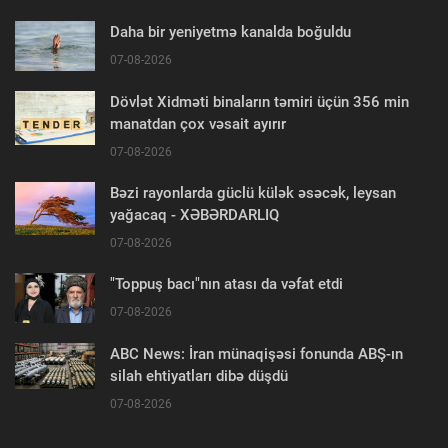
Daha bir yeniyetmə kanalda boğuldu
07-08-2026
Dövlət Xidməti binaların təmiri üçün 356 min
manatdan çox vəsait ayırır
07-08-2026
Bəzi rayonlarda güclü külək əsəcək, leysan
yağacaq - XƏBƏRDARLIQ
07-08-2026
"Toppuş bacı"nın atası da vəfat etdi
07-08-2026
ABC News: İran münaqişəsi fonunda ABŞ-ın
silah ehtiyatları dibə düşdü
07-08-2026