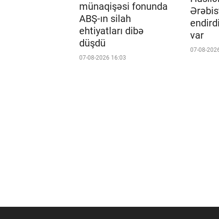
münaqişəsi fonunda
Ərəbis
ABŞ-ın silah
endird
ehtiyatları dibə
var
düşdü
07-08-202
07-08-2026 16:03