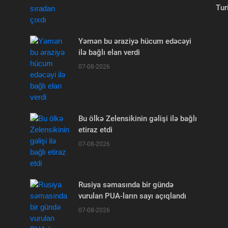
Tur
Yəmən bu əraziyə hücum edəcəyi
ilə bağlı elan verdi
07-08-2026
Bu ölkə Zelensikinin gəlişi ilə bağlı
etiraz etdi
07-08-2026
Rusiya səmasında bir gündə
vurulan PUA-ların sayı açıqlandı
07-08-2026