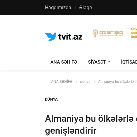
Haqqımızda
Əlaqə
ANA SƏHİFƏ
SIYASƏT
IQTISA
ANA SƏHİFƏ
dünya
Almaniya bu ölkələrlə d
DÜNYA
Almaniya bu ölkələrlə
genişləndirir