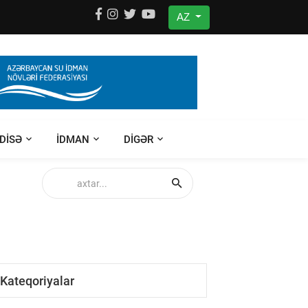
AZ
DISƏ
IDMAN
DIGƏR
Kateqoriyalar