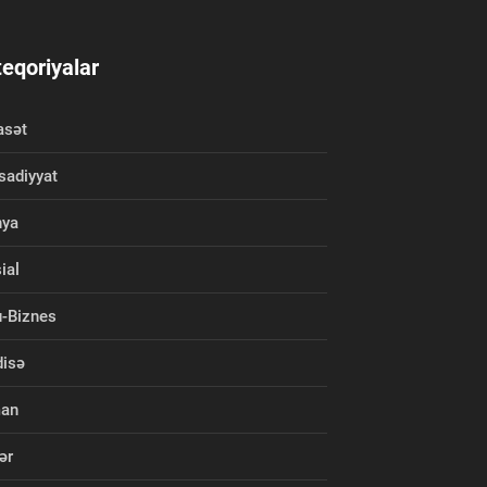
eqoriyalar
asət
isadiyyat
nya
ial
-Biznes
isə
man
ər