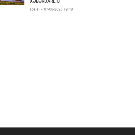
XƏBƏRDARLIQ
sosial
-
07-08-2026 19:48