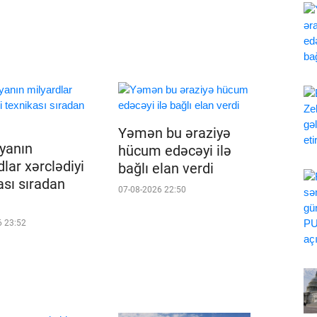
Yəmən bu əraziyə
iyanın
hücum edəcəyi ilə
lar xərclədiyi
bağlı elan verdi
ası sıradan
07-08-2026 22:50
6 23:52