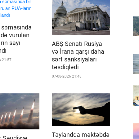
a səmasında
ndə vurulan
rın sayı
ABŞ Senatı Rusiya
ndı
və İrana qarşı daha
sərt sanksiyaları
6 21:57
təsdiqlədi
07-08-2026 21:48
Taylandda məktəbdə
r Səudiyyə