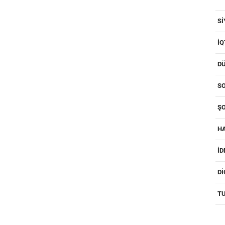
SI
IQ
D
SO
ŞO
H
I
D
T