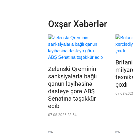
Oxşar Xəbərlər
Britan
Zelenski Qreminin
milyard
sanksiyalarla bağlı
texnik
qanun layihəsinə
çıxdı
dəstəyə görə ABŞ
07-08-202
Senatına təşəkkür
edib
07-08-2026 23:54