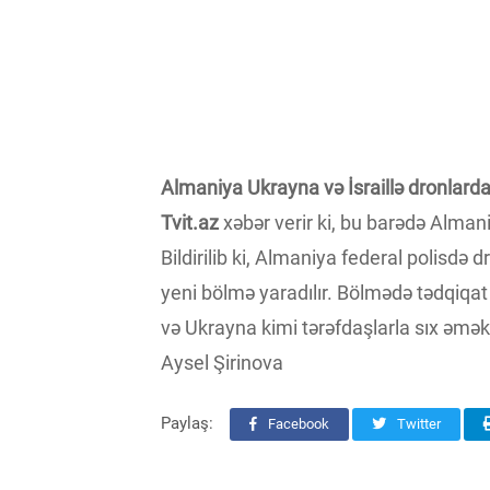
Almaniya Ukrayna və İsraillə dronlard
Tvit.az
xəbər verir ki, bu barədə Almaniy
Bildirilib ki, Almaniya federal polisdə
yeni bölmə yaradılır. Bölmədə tədqiqat v
və Ukrayna kimi tərəfdaşlarla sıx əmə
Aysel Şirinova
Paylaş:
Facebook
Twitter