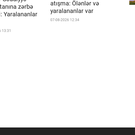
atışma: Ölənlər və
tanına zərbə
yaralananlar var
i: Yaralananlar
07-08-2026 12:34
6 13:31