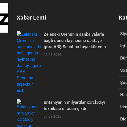
Xəbər Lenti
Kat
Siy
Zelenski Qreminin sanksiyalarla
bağlı qanun layihəsinə dəstəyə
Iqt
görə ABŞ Senatına təşəkkür edib
07-08-2026
Dü
Sos
Şou
Had
Britaniyanın milyardlar xərclədiyi
Id
texnikası sıradan çıxdı
07-08-2026
Dig