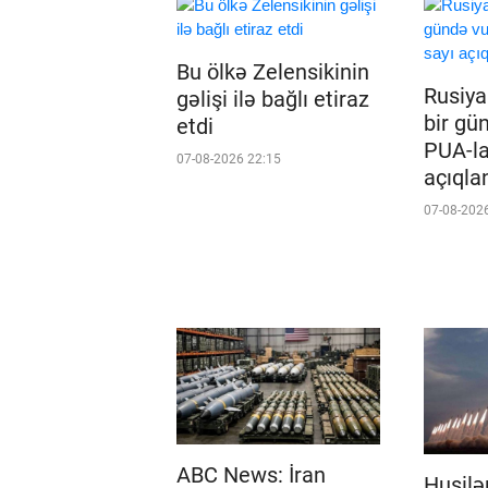
Bu ölkə Zelensikinin
Rusiy
gəlişi ilə bağlı etiraz
bir gü
etdi
PUA-la
07-08-2026 22:15
açıqla
07-08-202
ABC News: İran
Husilə