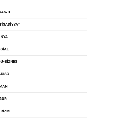
YASƏT
TISADIYYAT
ÜNYA
SIAL
U-BIZNES
ADISƏ
DMAN
IGƏR
URIZM