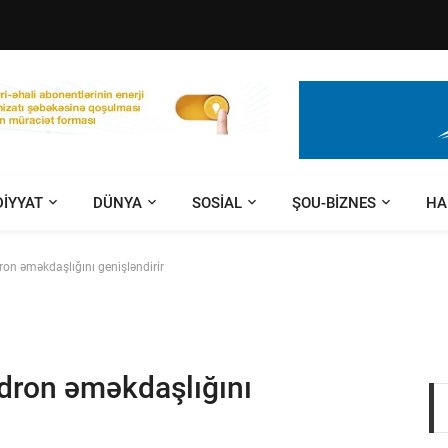
DIYYAT
DÜNYA
SOSIAL
ŞOU-BIZNES
HA
ron əməkdaşlığını genişləndirir
 dron əməkdaşlığını