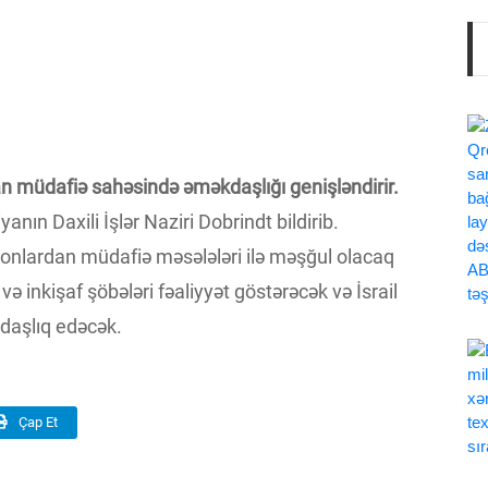
an müdafiə sahəsində əməkdaşlığı genişləndirir.
anın Daxili İşlər Naziri Dobrindt bildirib.
 dronlardan müdafiə məsələləri ilə məşğul olacaq
ə inkişaf şöbələri fəaliyyət göstərəcək və İsrail
kdaşlıq edəcək.
Çap Et