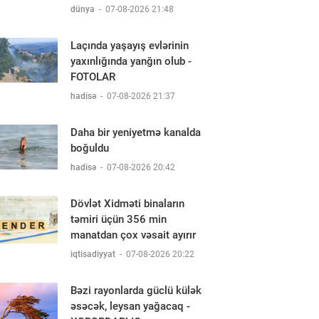
dünya
-
07-08-2026 21:48
Laçında yaşayış evlərinin
yaxınlığında yanğın olub -
FOTOLAR
hadisə
-
07-08-2026 21:37
Daha bir yeniyetmə kanalda
boğuldu
hadisə
-
07-08-2026 20:42
Dövlət Xidməti binaların
təmiri üçün 356 min
manatdan çox vəsait ayırır
iqtisadiyyat
-
07-08-2026 20:22
Bəzi rayonlarda güclü külək
əsəcək, leysan yağacaq -