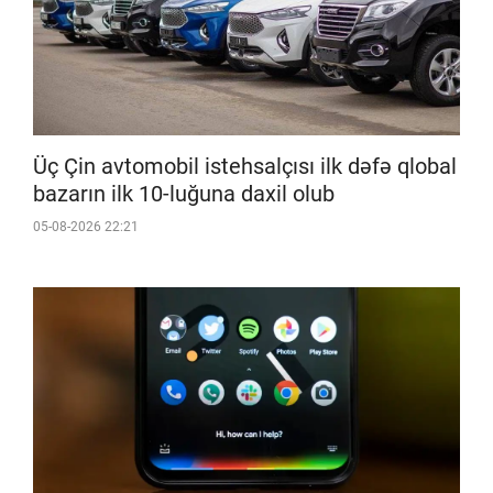
Üç Çin avtomobil istehsalçısı ilk dəfə qlobal
bazarın ilk 10-luğuna daxil olub
05-08-2026 22:21