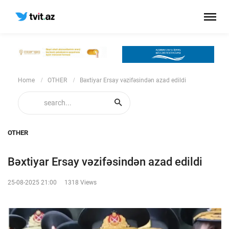
Home
OTHER
Bəxtiyar Ersay vəzifəsindən azad edildi
OTHER
Bəxtiyar Ersay vəzifəsindən azad edildi
25-08-2025 21:00
1318 Views