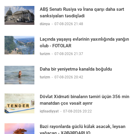
ABŞ Senatı Rusiya və İrana qarşı daha sərt
sanksiyaları təsdiqlədi
dünya
-
07-08-2026 21:48
Laçında yaşayış evlərinin yaxınlığında yanğın
olub - FOTOLAR
turizm
-
07-08-2026 21:37
Daha bir yeniyetmə kanalda boğuldu
turizm
-
07-08-2026 20:42
Dövlət Xidməti binaların təmiri üçün 356 min
manatdan çox vəsait ayırır
iqtisadiyyat
-
07-08-2026 20:22
Bəzi rayonlarda güclü külək əsəcək, leysan
yağacaq - XƏBƏRDARLIQ