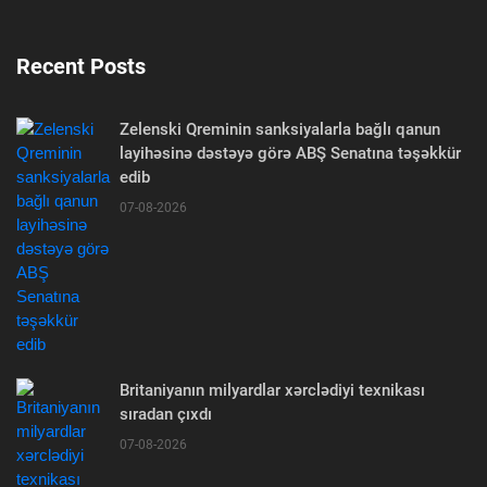
Recent Posts
Zelenski Qreminin sanksiyalarla bağlı qanun
layihəsinə dəstəyə görə ABŞ Senatına təşəkkür
edib
07-08-2026
Britaniyanın milyardlar xərclədiyi texnikası
sıradan çıxdı
07-08-2026