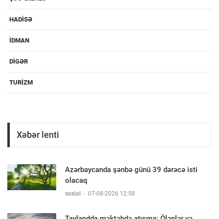
HADISƏ
IDMAN
DIGƏR
TURIZM
Xəbər lenti
Azərbaycanda şənbə günü 39 dərəcə isti
olacaq
sosial
-
07-08-2026 12:58
Taylandda məktəbdə atışma: Ölənlər və