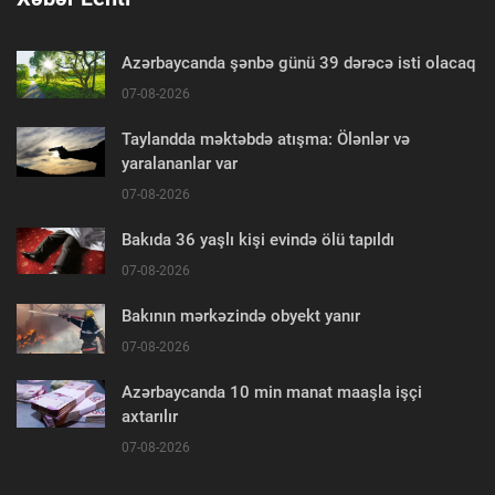
Azərbaycanda şənbə günü 39 dərəcə isti olacaq
07-08-2026
Taylandda məktəbdə atışma: Ölənlər və
yaralananlar var
07-08-2026
Bakıda 36 yaşlı kişi evində ölü tapıldı
07-08-2026
Bakının mərkəzində obyekt yanır
07-08-2026
Azərbaycanda 10 min manat maaşla işçi
axtarılır
07-08-2026