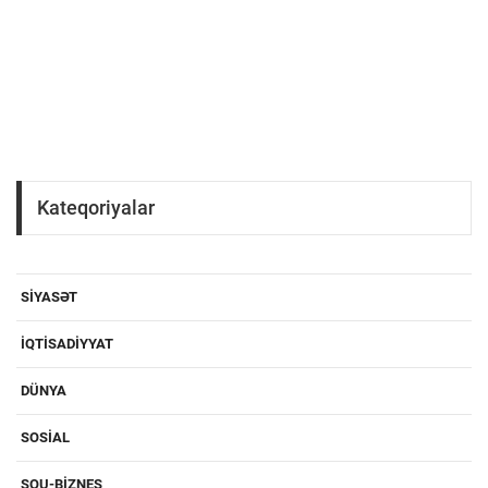
Kateqoriyalar
SIYASƏT
IQTISADIYYAT
DÜNYA
SOSIAL
ŞOU-BIZNES