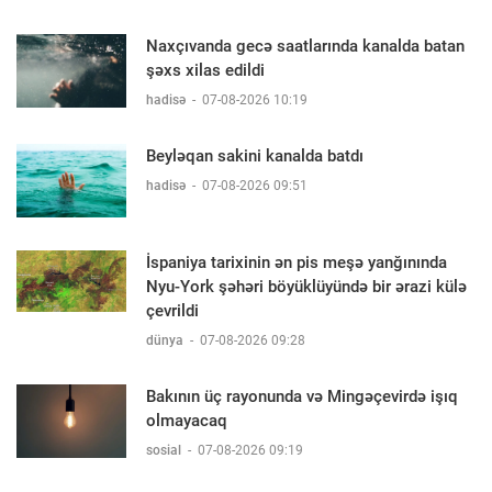
Naxçıvanda gecə saatlarında kanalda batan
şəxs xilas edildi
hadisə
-
07-08-2026 10:19
Beyləqan sakini kanalda batdı
hadisə
-
07-08-2026 09:51
İspaniya tarixinin ən pis meşə yanğınında
Nyu-York şəhəri böyüklüyündə bir ərazi külə
çevrildi
dünya
-
07-08-2026 09:28
Bakının üç rayonunda və Mingəçevirdə işıq
olmayacaq
sosial
-
07-08-2026 09:19