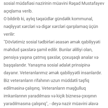
sosial müdafiəsi nazirinin müavini Rəşad Mustafayev
açıqlama verib.
O bildirib ki, aylıq təqaüdlər gündəlik kommunal,
nəqliyyat xərcləri və digər xərcləri qarşılamaq üçün
verilir:
"Dövlətimiz sosial tədbirləri əsasən əmək qabiliyyəti
məhdud şəxslərə şamil edilir. Bunlar əlilliyi olan,
pensiya yaşına çatmış şəxslər, çoxuşaqlı analar və
başqalarıdır. Yanaşma sosial ədalət prinsipinə
dayanır. Veteranlarımız əmək qabiliyyətli insanlardır.
Biz veteranların rifahının uzun müddətli təşfiq
edilməsinə çalışırıq. Veteranların məşğulluq
imkanlarının yaradılması və kiçik biznesə çıxışının
yaradılmasına çalışırıq", - deyə nazir müavini əlavə