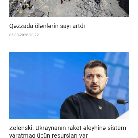
Qəzzada ölənlərin sayı artdı
06-08-2026 20:22
Zelenski: Ukraynanın raket əleyhinə sistem
yaratmaq üçün resursları var