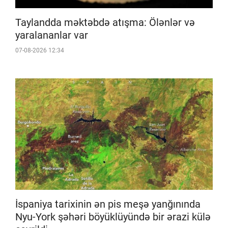
Taylandda məktəbdə atışma: Ölənlər və
yaralananlar var
07-08-2026 12:34
İspaniya tarixinin ən pis meşə yanğınında
Nyu-York şəhəri böyüklüyündə bir ərazi külə