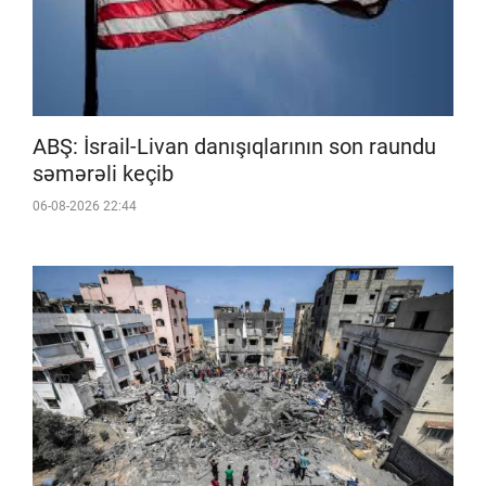
ABŞ: İsrail-Livan danışıqlarının son raundu
səmərəli keçib
06-08-2026 22:44