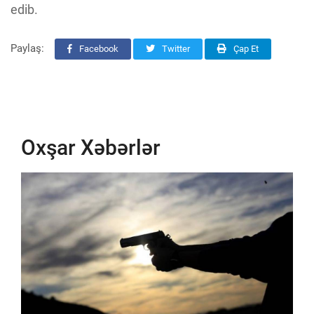
edib.
Paylaş:
Facebook
Twitter
Çap Et
Oxşar Xəbərlər