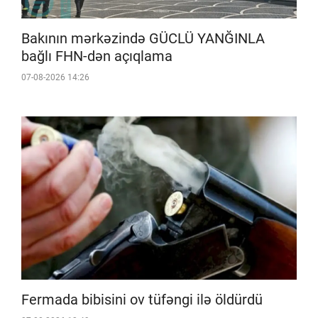
Bakının mərkəzində GÜCLÜ YANĞINLA
bağlı FHN-dən açıqlama
07-08-2026 14:26
Fermada bibisini ov tüfəngi ilə öldürdü