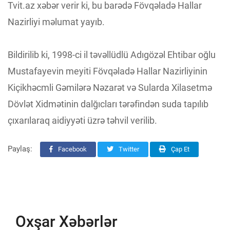
Tvit.az xəbər verir ki, bu barədə Fövqəladə Hallar
Nazirliyi məlumat yayıb.
Bildirilib ki, 1998-ci il təvəllüdlü Adıgözəl Ehtibar oğlu
Mustafayevin meyiti Fövqəladə Hallar Nazirliyinin
Kiçikhəcmli Gəmilərə Nəzarət və Sularda Xilasetmə
Dövlət Xidmətinin dalğıcları tərəfindən suda tapılıb
çıxarılaraq aidiyyəti üzrə təhvil verilib.
Paylaş:
Facebook
Twitter
Çap Et
Oxşar Xəbərlər