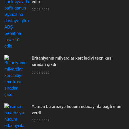
edib
07-08-2026
Britaniyanın milyardlar xərclədiyi texnikası
sıradan çıxdı
07-08-2026
Yəmən bu əraziyə hücum edəcəyi ilə bağlı elan
verdi
07-08-2026