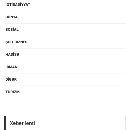
IQTISADIYYAT
DÜNYA
SOSIAL
ŞOU-BIZNES
HADISƏ
IDMAN
DIGƏR
TURIZM
Xəbər lenti