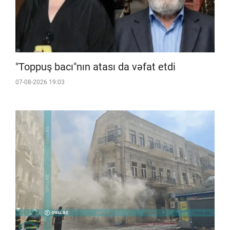
"Toppuş bacı"nın atası da vəfat etdi
07-08-2026 19:03