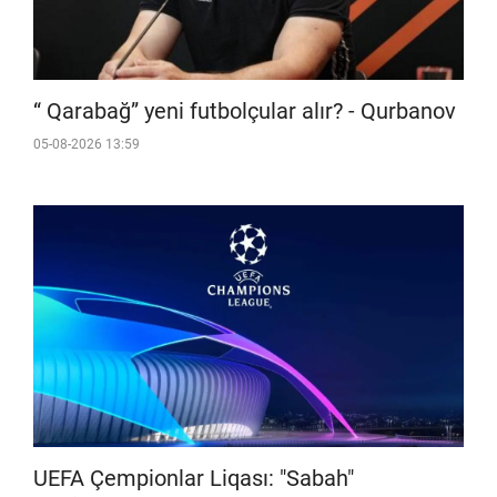
“ Qarabağ” yeni futbolçular alır? - Qurbanov
05-08-2026 13:59
UEFA Çempionlar Liqası: "Sabah"