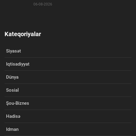
06-08-2026
Kateqoriyalar
Siyasət
Iqtisadiyyat
Dünya
Sosial
Şou-Biznes
Hadisə
Idman