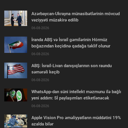
Azərbaycan-Ukrayna münasibətlərinin mövcud
vəziyyəti müzakirə edilib
06-08-2026
İranda ABŞ və İsrail gəmilərinin Hörmüz
boğazından keçidinə qadağa təklif olunur
06-08-2026
ABŞ: İsrail-Livan danışıqlarının son raundu
səmərəli keçib
06-08-2026
WhatsApp-dan süni intellekt məzmunu ilə bağlı
yeni addım: Sİ paylaşımları etiketlənəcək
06-08-2026
Apple Vision Pro əməliyyatların müddətini 19%
azalda bilər