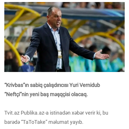
“Krivbas”ın sabiq çalışdırıcısı Yuri Vernidub
“Neftçi”nin yeni baş məşqçisi olacaq.
Tvit.az Publika.az-a istinadən xəbər verir ki, bu
barədə “TaToTake” məlumat yayıb.