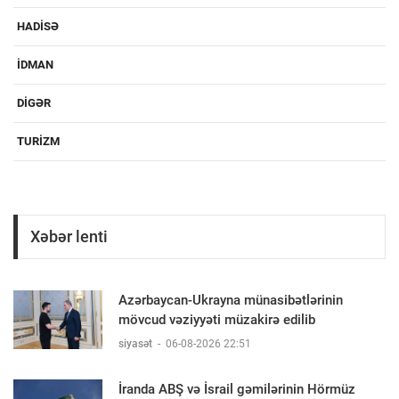
HADISƏ
IDMAN
DIGƏR
TURIZM
Xəbər lenti
Azərbaycan-Ukrayna münasibətlərinin
mövcud vəziyyəti müzakirə edilib
siyasət
-
06-08-2026 22:51
İranda ABŞ və İsrail gəmilərinin Hörmüz