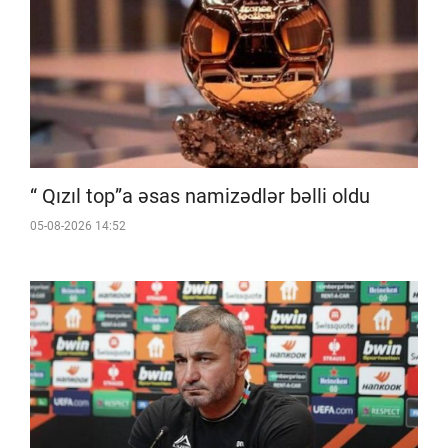
“ Qızıl top”a əsas namizədlər bəlli oldu
05-08-2026 14:52