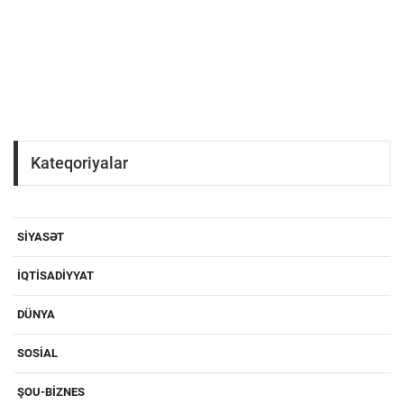
Kateqoriyalar
SIYASƏT
IQTISADIYYAT
DÜNYA
SOSIAL
ŞOU-BIZNES