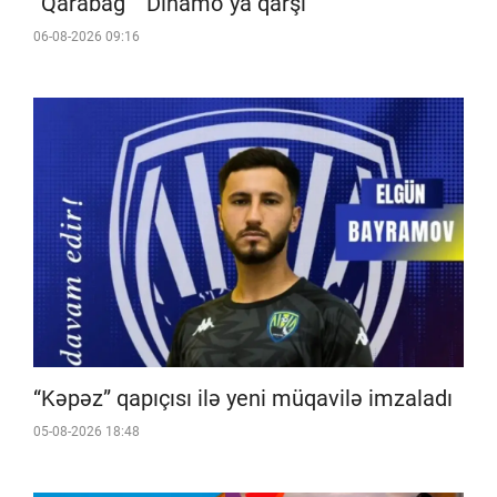
“Qarabağ” “Dinamo”ya qarşı
06-08-2026 09:16
“Kəpəz” qapıçısı ilə yeni müqavilə imzaladı
05-08-2026 18:48