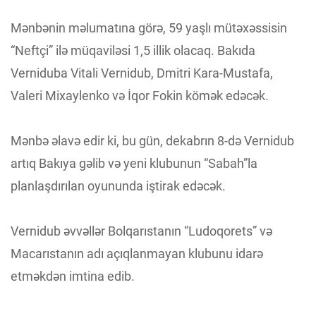
Mənbənin məlumatına görə, 59 yaşlı mütəxəssisin
“Neftçi” ilə müqaviləsi 1,5 illik olacaq. Bakıda
Verniduba Vitali Vernidub, Dmitri Kara-Mustafa,
Valeri Mixaylenko və İqor Fokin kömək edəcək.
Mənbə əlavə edir ki, bu gün, dekabrın 8-də Vernidub
artıq Bakıya gəlib və yeni klubunun “Sabah”la
planlaşdırılan oyununda iştirak edəcək.
Vernidub əvvəllər Bolqarıstanın “Ludoqorets” və
Macarıstanın adı açıqlanmayan klubunu idarə
etməkdən imtina edib.