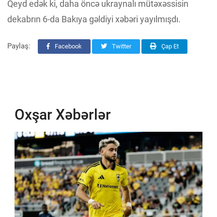
Qeyd edək ki, daha öncə ukraynalı mütəxəssisin
dekabrın 6-da Bakıya gəldiyi xəbəri yayılmışdı.
Paylaş:
Facebook
Twitter
Çap Et
Oxşar Xəbərlər