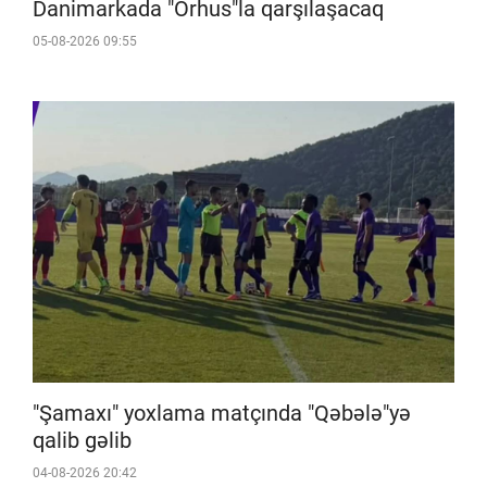
Danimarkada "Orhus"la qarşılaşacaq
05-08-2026 09:55
"Şamaxı" yoxlama matçında "Qəbələ"yə
qalib gəlib
04-08-2026 20:42