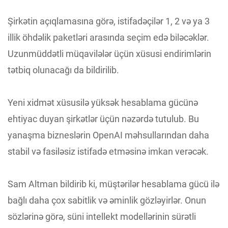
Şirkətin açıqlamasına görə, istifadəçilər 1, 2 və ya 3
illik öhdəlik paketləri arasında seçim edə biləcəklər.
Uzunmüddətli müqavilələr üçün xüsusi endirimlərin
tətbiq olunacağı da bildirilib.
Yeni xidmət xüsusilə yüksək hesablama gücünə
ehtiyac duyan şirkətlər üçün nəzərdə tutulub. Bu
yanaşma bizneslərin OpenAI məhsullarından daha
stabil və fasiləsiz istifadə etməsinə imkan verəcək.
Sam Altman bildirib ki, müştərilər hesablama gücü ilə
bağlı daha çox sabitlik və əminlik gözləyirlər. Onun
sözlərinə görə, süni intellekt modellərinin sürətli