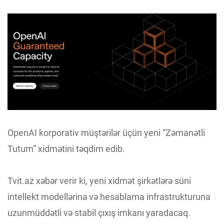
OpenAI korporativ müştərilər üçün yeni “Zəmanətli
Tutum” xidmətini təqdim edib.
Tvit.az xəbər verir ki, yeni xidmət şirkətlərə süni
intellekt modellərinə və hesablama infrastrukturuna
uzunmüddətli və stabil çıxış imkanı yaradacaq.