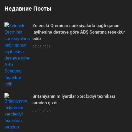
Недавние Посты
Zelenski Qreminin sanksiyalarla bağlı qanun
layihəsinə dəstəyə görə ABŞ Senatına təşəkkür
edib
07-08-2026
Britaniyanın milyardlar xərclədiyi texnikası
sıradan çıxdı
07-08-2026