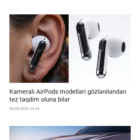
Kameralı AirPods modelləri gözləniləndən
tez təqdim oluna bilər
04-08-2026 20:44