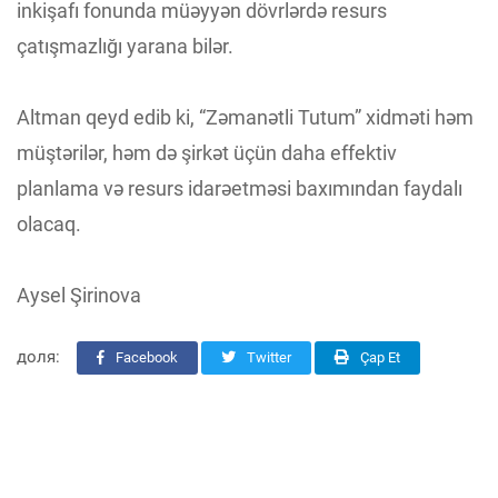
inkişafı fonunda müəyyən dövrlərdə resurs
çatışmazlığı yarana bilər.
Altman qeyd edib ki, “Zəmanətli Tutum” xidməti həm
müştərilər, həm də şirkət üçün daha effektiv
planlama və resurs idarəetməsi baxımından faydalı
olacaq.
Aysel Şirinova
доля:
Facebook
Twitter
Çap Et