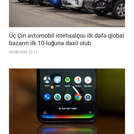
Üç Çin avtomobil istehsalçısı ilk dəfə qlobal
bazarın ilk 10-luğuna daxil olub
05-08-2026 22:21