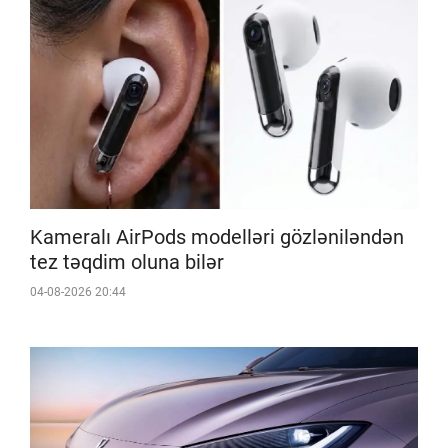
Kameralı AirPods modelləri gözləniləndən
tez təqdim oluna bilər
04-08-2026 20:44