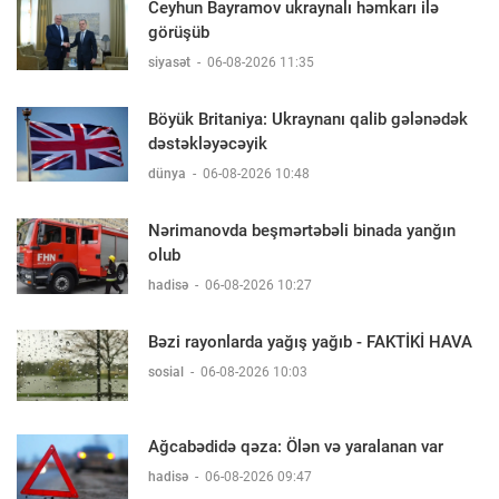
Ceyhun Bayramov ukraynalı həmkarı ilə
görüşüb
siyasət
-
06-08-2026 11:35
Böyük Britaniya: Ukraynanı qalib gələnədək
dəstəkləyəcəyik
dünya
-
06-08-2026 10:48
Nərimanovda beşmərtəbəli binada yanğın
olub
hadisə
-
06-08-2026 10:27
Bəzi rayonlarda yağış yağıb - FAKTİKİ HAVA
sosial
-
06-08-2026 10:03
Ağcabədidə qəza: Ölən və yaralanan var
hadisə
-
06-08-2026 09:47