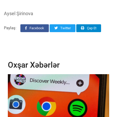
Aysel Şirinova
Paylaş:
Facebook
Twitter
Çap Et
Oxşar Xəbərlər