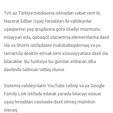
Tvit.az Türkiyə mediasına istinadən xəbər verir ki,
Nəzarət Edilən Uşaq Hesabları ilə valideynlər
uşaqlarının yaş qruplarına görə izlədiyi məzmunu
müəyyən edə, qabaqcıl idarəetmə elementlərinə daxil
ola və Shorts istifadəsini məhdudlaşdırmaq və ya
tamamilə deaktiv etmək kimi xüsusiyyətlərə daxil ola
biləcəklər. Bu funksiya bu gündən etibarən ölkə
daxilində tədricən tətbiq olunur.
Sistemə valideynlərin YouTube tətbiqi və ya Google
Family Link istifadə edərək yarada biləcəyi xüsusi
uşaq hesabları vasitəsilə daxil olmaq mümkün
olacaq.