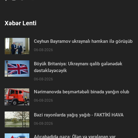
Xəbər Lenti
Ceyhun Bayramov ukraynalı həmkarı ilə görüşüb
06-08-2026
Böyük Britaniya: Ukraynanı qalib gələnədək
dəstəkləyəcəyik
06-08-2026
Nərimanovda beşmərtəbəli binada yanğın olub
06-08-2026
Bəzi rayonlarda yağış yağıb - FAKTİKİ HAVA
06-08-2026
Ağcabədidə qəza: Ölən və yaralanan var