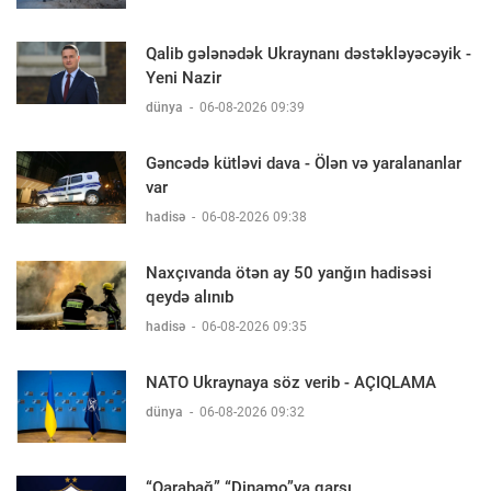
Qalib gələnədək Ukraynanı dəstəkləyəcəyik -
Yeni Nazir
dünya
-
06-08-2026 09:39
Gəncədə kütləvi dava - Ölən və yaralananlar
var
hadisə
-
06-08-2026 09:38
Naxçıvanda ötən ay 50 yanğın hadisəsi
qeydə alınıb
hadisə
-
06-08-2026 09:35
NATO Ukraynaya söz verib - AÇIQLAMA
dünya
-
06-08-2026 09:32
“Qarabağ” “Dinamo”ya qarşı