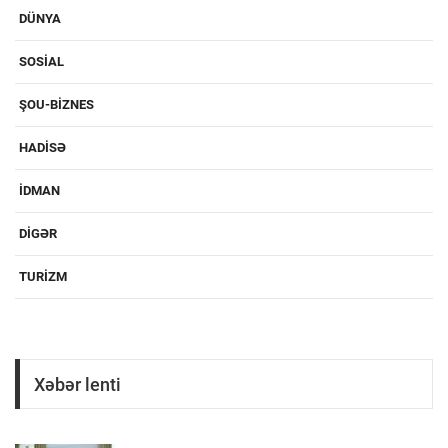
DÜNYA
SOSIAL
ŞOU-BIZNES
HADISƏ
IDMAN
DIGƏR
TURIZM
Xəbər lenti