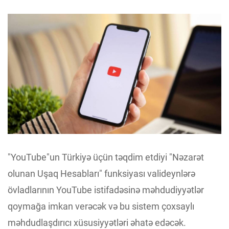
"YouTube"un Türkiyə üçün təqdim etdiyi "Nəzarət
olunan Uşaq Hesabları" funksiyası valideynlərə
övladlarının YouTube istifadəsinə məhdudiyyətlər
qoymağa imkan verəcək və bu sistem çoxsaylı
məhdudlaşdırıcı xüsusiyyətləri əhatə edəcək.