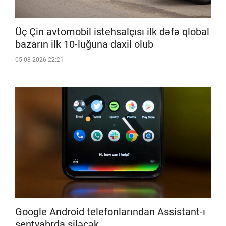
Üç Çin avtomobil istehsalçısı ilk dəfə qlobal
bazarın ilk 10-luğuna daxil olub
05-08-2026 22:21
Google Android telefonlarından Assistant-ı
sentyabrda siləcək