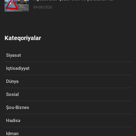
06-08-2026
Kateqoriyalar
Siyasət
Iqtisadiyyat
Dünya
Sosial
Şou-Biznes
Hadisə
Idman