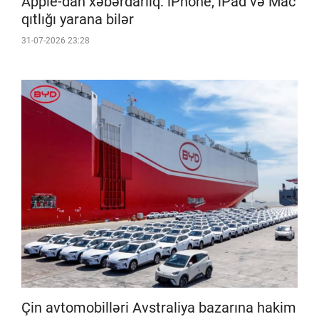
Apple-dan xəbərdarlıq: iPhone, iPad və Mac
qıtlığı yarana bilər
31-07-2026 23:28
Çin avtomobilləri Avstraliya bazarına hakim