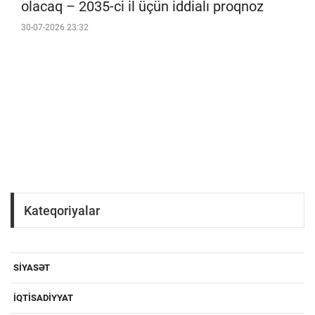
olacaq – 2035-ci il üçün iddialı proqnoz
30-07-2026 23:32
Kateqoriyalar
SIYASƏT
IQTISADIYYAT