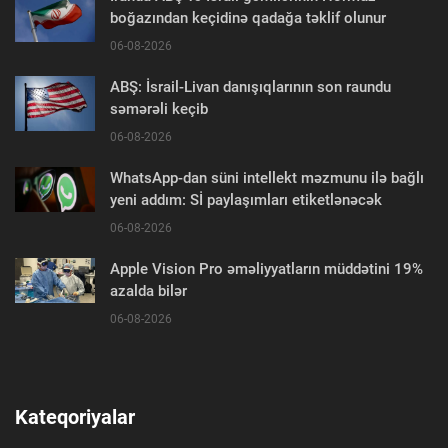
boğazından keçidinə qadağa təklif olunur
06-08-2026
ABŞ: İsrail-Livan danışıqlarının son raundu
səmərəli keçib
06-08-2026
WhatsApp-dan süni intellekt məzmunu ilə bağlı
yeni addım: Sİ paylaşımları etiketlənəcək
06-08-2026
Apple Vision Pro əməliyyatların müddətini 19%
azalda bilər
06-08-2026
Kateqoriyalar