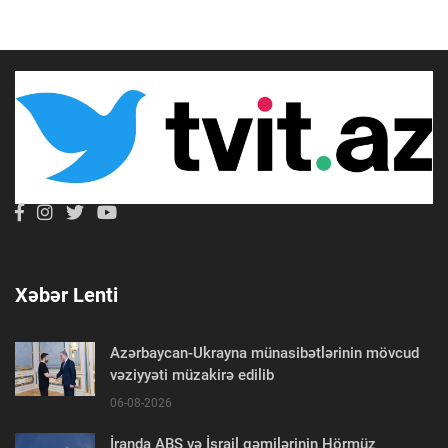
Xəbər Lenti
Azərbaycan-Ukrayna münasibətlərinin mövcud
vəziyyəti müzakirə edilib
06-08-2026
İranda ABŞ və İsrail gəmilərinin Hörmüz