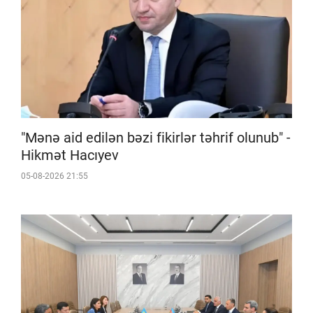
"Mənə aid edilən bəzi fikirlər təhrif olunub" -
Hikmət Hacıyev
05-08-2026 21:55