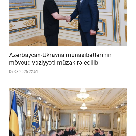
Azərbaycan-Ukrayna münasibətlərinin
mövcud vəziyyəti müzakirə edilib
06-08-2026 22:51