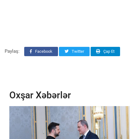
Paylaş:
Facebook
Twitter
Çap Et
Oxşar Xəbərlər