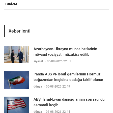
TURIZM
Xəbər lenti
Azərbaycan-Ukrayna münasibətlərinin
mövcud vəziyyəti müzakirə edilib
siyasət
-
06-08-2026 22:51
İranda ABŞ və İsrail gəmilərinin Hörmüz
boğazından keçidinə qadağa təklif olunur
dünya
-
06-08-2026 22:49
ABŞ: İsrail-Livan danışıqlarının son raundu
səmərəli keçib
dünya
-
06-08-2026 22:44