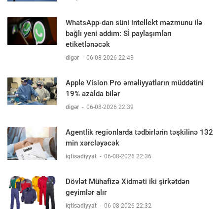
WhatsApp-dan süni intellekt məzmunu ilə
bağlı yeni addım: Sİ paylaşımları
etiketlənəcək
digər
-
06-08-2026 22:43
Apple Vision Pro əməliyyatların müddətini
19% azalda bilər
digər
-
06-08-2026 22:39
Agentlik regionlarda tədbirlərin təşkilinə 132
min xərcləyəcək
iqtisadiyyat
-
06-08-2026 22:36
Dövlət Mühafizə Xidməti iki şirkətdən
geyimlər alır
iqtisadiyyat
-
06-08-2026 22:32