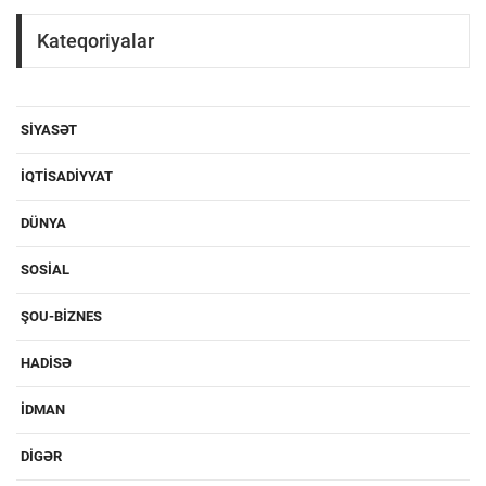
Kateqoriyalar
SIYASƏT
IQTISADIYYAT
DÜNYA
SOSIAL
ŞOU-BIZNES
HADISƏ
IDMAN
DIGƏR