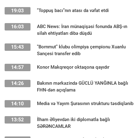
19:03
"Toppuş bacı"nın atası da vəfat etdi
16:03
ABC News: İran münaqişəsi fonunda ABŞ-ın
silah ehtiyatları dibə düşdü
15:43
"Bornmut" klubu olimpiya çempionu Xuanlu
Sançesi transfer edib
14:57
Konor Makqreqor oktaqona qayıdır
14:26
Bakının mərkəzində GÜCLÜ YANĞINLA bağlı
FHN-dən açıqlama
14:10
Media və Yayım Şurasının strukturu təsdiqlənib
13:52
İlham Əliyevdən iki diplomatla bağlı
SƏRƏNCAMLAR