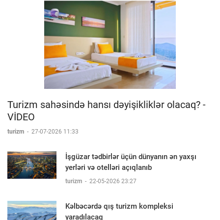
Turizm sahəsində hansı dəyişikliklər olacaq? -
VİDEO
turizm
-
27-07-2026 11:33
İşgüzar tədbirlər üçün dünyanın ən yaxşı
yerləri və otelləri açıqlanıb
turizm
-
22-05-2026 23:27
Kəlbəcərdə qış turizm kompleksi
yaradılacaq