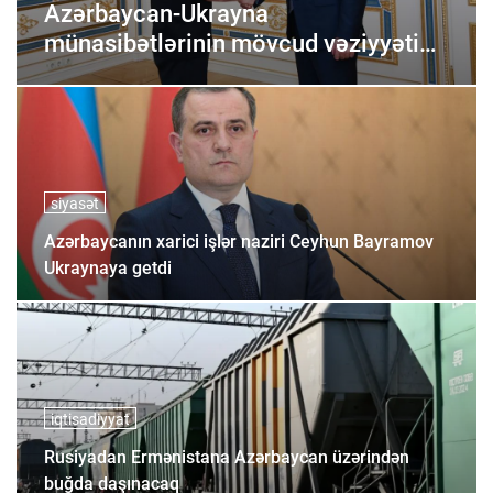
Azərbaycan-Ukrayna
münasibətlərinin mövcud vəziyyəti
müzakirə edilib
siyasət
Azərbaycanın xarici işlər naziri Ceyhun Bayramov
Ukraynaya getdi
iqtisadiyyat
Rusiyadan Ermənistana Azərbaycan üzərindən
buğda daşınacaq