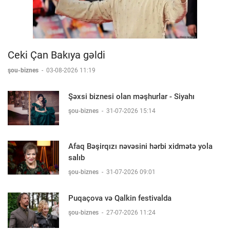
Ceki Çan Bakıya gəldi
şou-biznes
-
03-08-2026 11:19
Şəxsi biznesi olan məşhurlar - Siyahı
şou-biznes
-
31-07-2026 15:14
Afaq Bəşirqızı nəvəsini hərbi xidmətə yola
salıb
şou-biznes
-
31-07-2026 09:01
Puqaçova və Qalkin festivalda
şou-biznes
-
27-07-2026 11:24