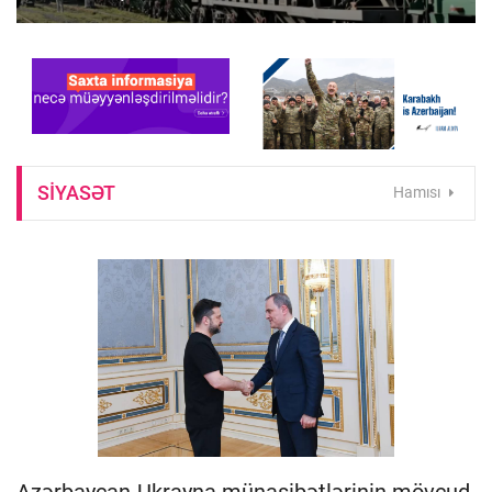
SIYASƏT
Hamısı
Azərbaycan-Ukrayna münasibətlərinin mövcud