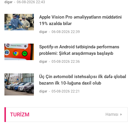
digər
-
06-08-2026 22:43
Apple Vision Pro əməliyyatların müddətini
19% azalda bilər
digər
-
06-08-2026 22:39
Spotify-ın Android tətbiqində performans
problemi: Şirkət araşdırmaya başlayıb
digər
-
05-08-2026 22:36
Üç Çin avtomobil istehsalçısı ilk dəfə qlobal
bazarın ilk 10-luğuna daxil olub
digər
-
05-08-2026 22:21
TURIZM
Hamısı