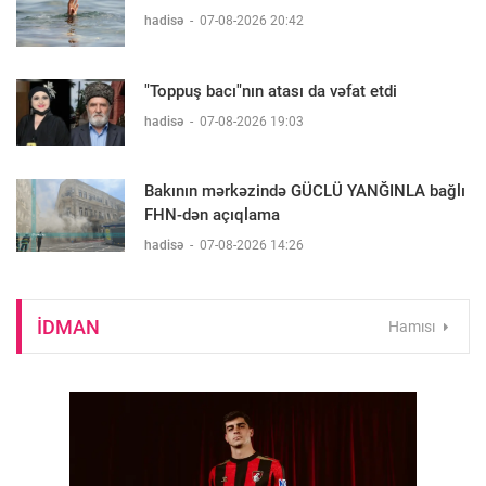
hadisə
-
07-08-2026 20:42
"Toppuş bacı"nın atası da vəfat etdi
hadisə
-
07-08-2026 19:03
Bakının mərkəzində GÜCLÜ YANĞINLA bağlı
FHN-dən açıqlama
hadisə
-
07-08-2026 14:26
IDMAN
Hamısı