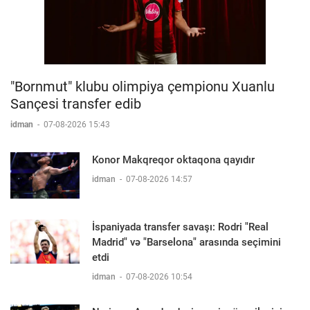
"Bornmut" klubu olimpiya çempionu Xuanlu
Sançesi transfer edib
idman
-
07-08-2026 15:43
Konor Makqreqor oktaqona qayıdır
idman
-
07-08-2026 14:57
İspaniyada transfer savaşı: Rodri "Real
Madrid" və "Barselona" arasında seçimini
etdi
idman
-
07-08-2026 10:54