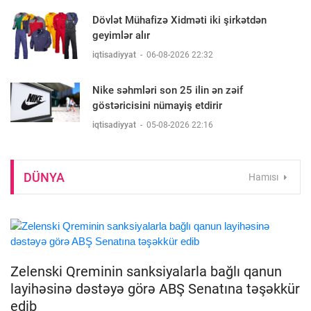
Dövlət Mühafizə Xidməti iki şirkətdən
geyimlər alır
iqtisadiyyat
-
06-08-2026 22:32
Nike səhmləri son 25 ilin ən zəif
göstəricisini nümayiş etdirir
iqtisadiyyat
-
05-08-2026 22:16
DÜNYA
Hamısı
Zelenski Qreminin sanksiyalarla bağlı qanun
layihəsinə dəstəyə görə ABŞ Senatına təşəkkür
edib