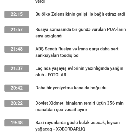
verdi
22:15
Bu ölkə Zelensikinin gəlişi ilə bağlı etiraz etdi
21:57
Rusiya səmasında bir gündə vurulan PUA-ların
sayı açıqlandı
21:48
ABŞ Senatı Rusiya və İrana qarşı daha sərt
sanksiyaları təsdiqlədi
21:37
Laçında yaşayış evlərinin yaxınlığında yanğın
olub - FOTOLAR
20:42
Daha bir yeniyetmə kanalda boğuldu
20:22
Dövlət Xidməti binaların təmiri üçün 356 min
manatdan çox vəsait ayırır
19:48
Bəzi rayonlarda güclü külək əsəcək, leysan
yağacaq - XƏBƏRDARLIQ