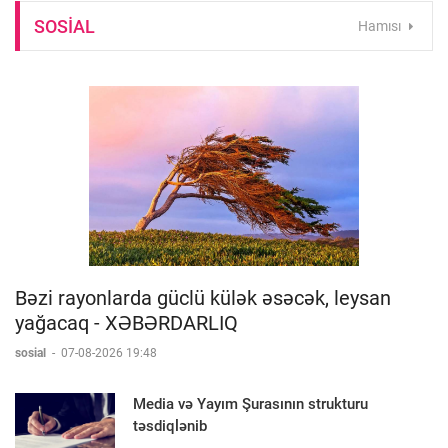
SOSIAL
Hamısı
Bəzi rayonlarda güclü külək əsəcək, leysan
yağacaq - XƏBƏRDARLIQ
sosial
-
07-08-2026 19:48
Media və Yayım Şurasının strukturu
təsdiqlənib