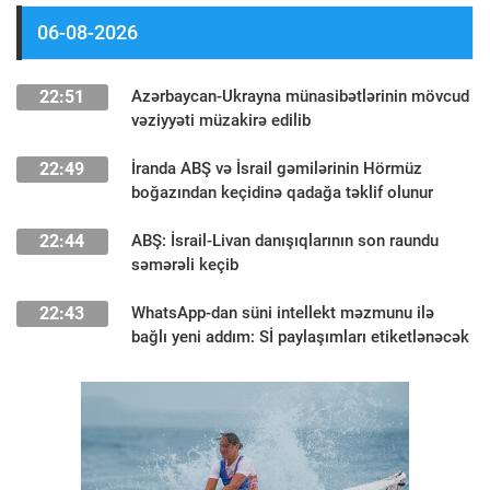
06-08-2026
22:51
Azərbaycan-Ukrayna münasibətlərinin mövcud
vəziyyəti müzakirə edilib
22:49
İranda ABŞ və İsrail gəmilərinin Hörmüz
boğazından keçidinə qadağa təklif olunur
22:44
ABŞ: İsrail-Livan danışıqlarının son raundu
səmərəli keçib
22:43
WhatsApp-dan süni intellekt məzmunu ilə
bağlı yeni addım: Sİ paylaşımları etiketlənəcək