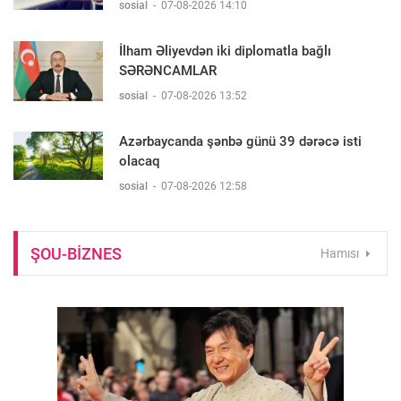
sosial
-
07-08-2026 14:10
İlham Əliyevdən iki diplomatla bağlı
SƏRƏNCAMLAR
sosial
-
07-08-2026 13:52
Azərbaycanda şənbə günü 39 dərəcə isti
olacaq
sosial
-
07-08-2026 12:58
ŞOU-BIZNES
Hamısı