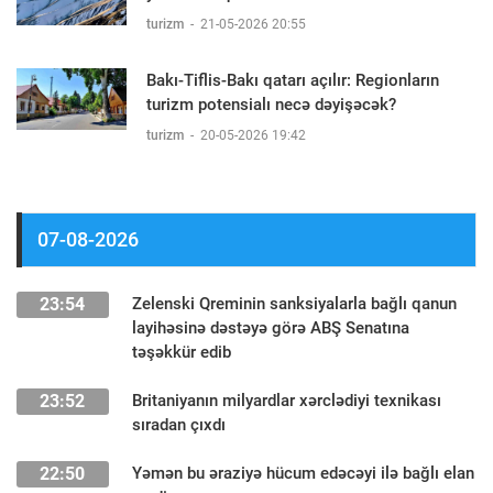
turizm
-
21-05-2026 20:55
Bakı-Tiflis-Bakı qatarı açılır: Regionların
turizm potensialı necə dəyişəcək?
turizm
-
20-05-2026 19:42
07-08-2026
23:54
Zelenski Qreminin sanksiyalarla bağlı qanun
layihəsinə dəstəyə görə ABŞ Senatına
təşəkkür edib
23:52
Britaniyanın milyardlar xərclədiyi texnikası
sıradan çıxdı
22:50
Yəmən bu əraziyə hücum edəcəyi ilə bağlı elan