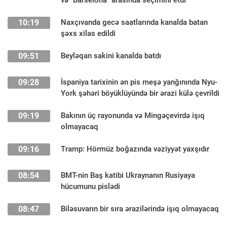
10:19
Naxçıvanda gecə saatlarında kanalda batan
şəxs xilas edildi
09:51
Beyləqan sakini kanalda batdı
09:28
İspaniya tarixinin ən pis meşə yanğınında Nyu-
York şəhəri böyüklüyündə bir ərazi külə çevrildi
09:19
Bakının üç rayonunda və Mingəçevirdə işıq
olmayacaq
09:16
Tramp: Hörmüz boğazında vəziyyət yaxşıdır
08:54
BMT-nin Baş katibi Ukraynanın Rusiyaya
hücumunu pislədi
08:47
Biləsuvarın bir sıra ərazilərində işıq olmayacaq