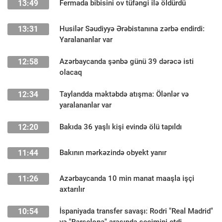
13:49
Fermada bibisini ov tüfəngi ilə öldürdü
13:31
Husilər Səudiyyə Ərəbistanına zərbə endirdi:
Yaralananlar var
12:58
Azərbaycanda şənbə günü 39 dərəcə isti
olacaq
12:34
Taylandda məktəbdə atışma: Ölənlər və
yaralananlar var
12:20
Bakıda 36 yaşlı kişi evində ölü tapıldı
11:44
Bakının mərkəzində obyekt yanır
11:26
Azərbaycanda 10 min manat maaşla işçi
axtarılır
10:54
İspaniyada transfer savaşı: Rodri "Real Madrid"
və "Barselona" arasında seçimini etdi