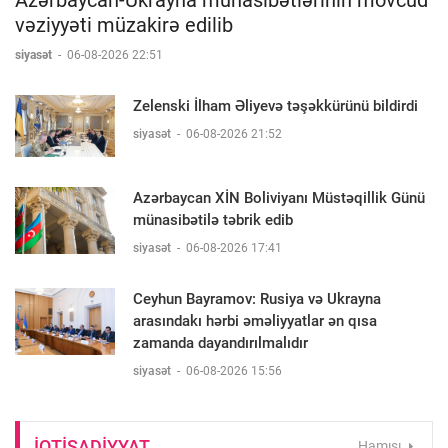
vəziyyəti müzakirə edilib
siyasət
-
06-08-2026 22:51
Zelenski İlham Əliyevə təşəkkürünü bildirdi
siyasət
-
06-08-2026 21:52
Azərbaycan XİN Boliviyanı Müstəqillik Günü
münasibətilə təbrik edib
siyasət
-
06-08-2026 17:41
Ceyhun Bayramov: Rusiya və Ukrayna
arasındakı hərbi əməliyyatlar ən qısa
zamanda dayandırılmalıdır
siyasət
-
06-08-2026 15:56
IQTISADIYYAT
Hamısı