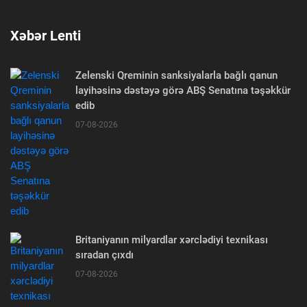
Xəbər Lenti
Zelenski Qreminin sanksiyalarla bağlı qanun
layihəsinə dəstəyə görə ABŞ Senatına təşəkkür
edib
07-08-2026
Britaniyanın milyardlar xərclədiyi texnikası
sıradan çıxdı
07-08-2026