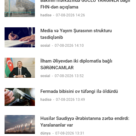
Bakının mərkəzində GÜCLÜ YANĞINLA bağlı
FHN-dən açıqlama
hadisə
-
07-08-2026 14:26
Media və Yayım Şurasının strukturu
təsdiqlənib
sosial
-
07-08-2026 14:10
İlham Əliyevdən iki diplomatla bağlı
SƏRƏNCAMLAR
sosial
-
07-08-2026 13:52
Fermada bibisini ov tüfəngi ilə öldürdü
hadisə
-
07-08-2026 13:49
Husilər Səudiyyə Ərəbistanına zərbə endirdi:
Yaralananlar var
dünya
-
07-08-2026 13:31