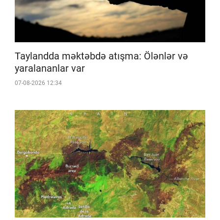
Taylandda məktəbdə atışma: Ölənlər və
yaralananlar var
07-08-2026 12:34