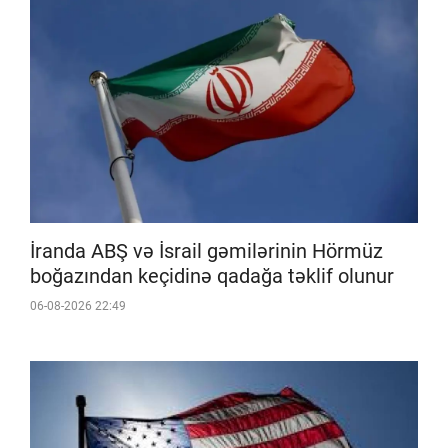
İranda ABŞ və İsrail gəmilərinin Hörmüz
boğazından keçidinə qadağa təklif olunur
06-08-2026 22:49