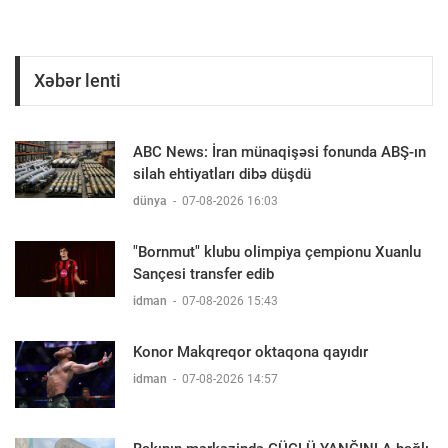
Xəbər lenti
ABC News: İran münaqişəsi fonunda ABŞ-ın
silah ehtiyatları dibə düşdü
dünya
-
07-08-2026 16:03
"Bornmut" klubu olimpiya çempionu Xuanlu
Sançesi transfer edib
idman
-
07-08-2026 15:43
Konor Makqreqor oktaqona qayıdır
idman
-
07-08-2026 14:57