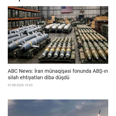
ABC News: İran münaqişəsi fonunda ABŞ-ın
silah ehtiyatları dibə düşdü
07-08-2026 16:03