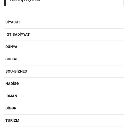
SIYASƏT
IQTISADIYYAT
DÜNYA
SOSIAL
ŞOU-BIZNES
HADISƏ
IDMAN
DIGƏR
TURIZM