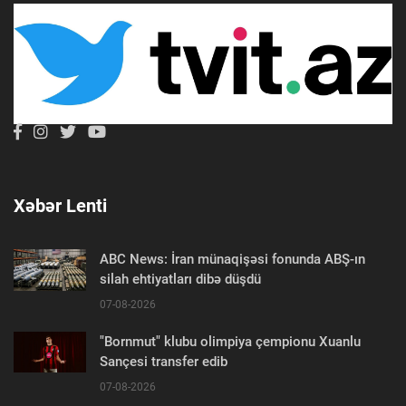
Xəbər Lenti
ABC News: İran münaqişəsi fonunda ABŞ-ın
silah ehtiyatları dibə düşdü
07-08-2026
"Bornmut" klubu olimpiya çempionu Xuanlu
Sançesi transfer edib
07-08-2026