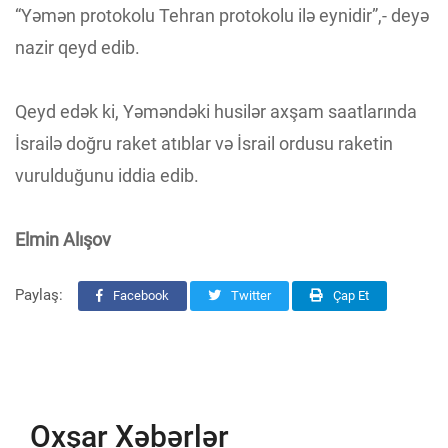
“Yəmən protokolu Tehran protokolu ilə eynidir”,- deyə
nazir qeyd edib.
Qeyd edək ki, Yəməndəki husilər axşam saatlarında
İsrailə doğru raket atıblar və İsrail ordusu raketin
vurulduğunu iddia edib.
Elmin Alışov
Paylaş:
Facebook
Twitter
Çap Et
Oxşar Xəbərlər