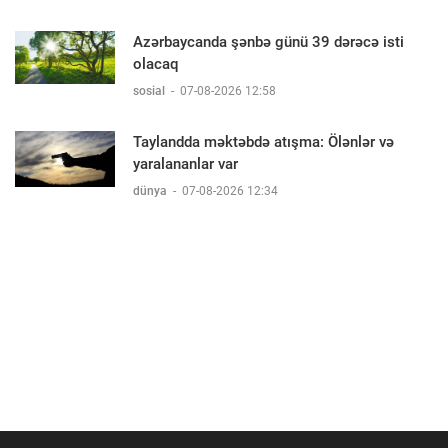
Azərbaycanda şənbə günü 39 dərəcə isti
olacaq
sosial
-
07-08-2026 12:58
Taylandda məktəbdə atışma: Ölənlər və
yaralananlar var
dünya
-
07-08-2026 12:34