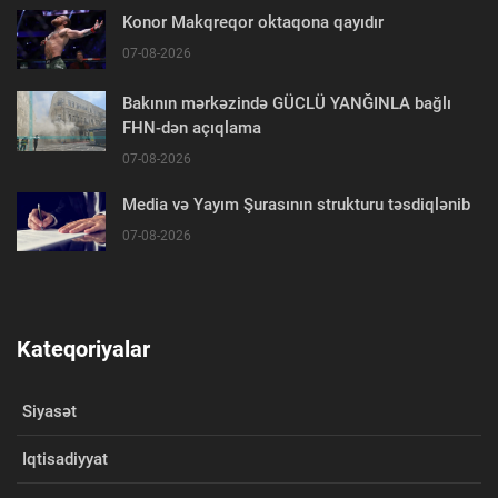
Konor Makqreqor oktaqona qayıdır
07-08-2026
Bakının mərkəzində GÜCLÜ YANĞINLA bağlı
FHN-dən açıqlama
07-08-2026
Media və Yayım Şurasının strukturu təsdiqlənib
07-08-2026
Kateqoriyalar
Siyasət
Iqtisadiyyat