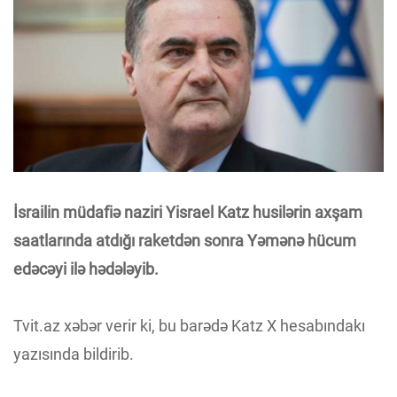
İsrailin müdafiə naziri Yisrael Katz husilərin axşam
saatlarında atdığı raketdən sonra Yəmənə hücum
edəcəyi ilə hədələyib.
Tvit.az xəbər verir ki, bu barədə Katz X hesabındakı
yazısında bildirib.