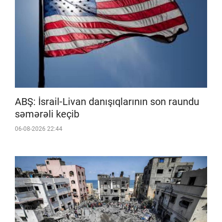
ABŞ: İsrail-Livan danışıqlarının son raundu
səmərəli keçib
06-08-2026 22:44