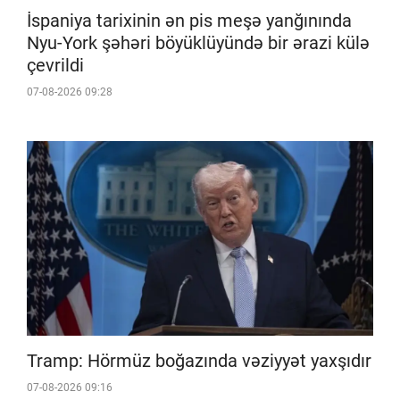
İspaniya tarixinin ən pis meşə yanğınında
Nyu-York şəhəri böyüklüyündə bir ərazi külə
çevrildi
07-08-2026 09:28
Tramp: Hörmüz boğazında vəziyyət yaxşıdır
07-08-2026 09:16