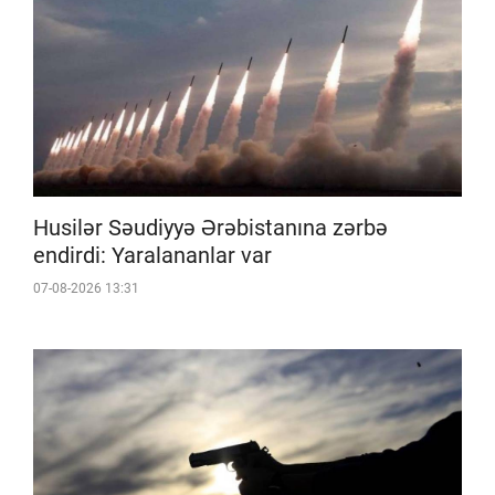
Husilər Səudiyyə Ərəbistanına zərbə
endirdi: Yaralananlar var
07-08-2026 13:31