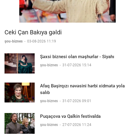
Ceki Çan Bakıya gəldi
şou-biznes
-
03-08-2026 11:19
Şəxsi biznesi olan məşhurlar - Siyahı
şou-biznes
-
31-07-2026 15:14
Afaq Bəşirqızı nəvəsini hərbi xidmətə yola
salıb
şou-biznes
-
31-07-2026 09:01
Puqaçova və Qalkin festivalda
şou-biznes
-
27-07-2026 11:24