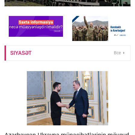
SIYASƏT
Все
Azərbaycan-Ukrayna münasibətlərinin mövcud