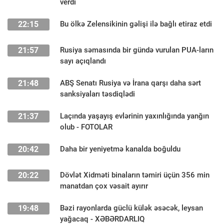
verdi
22:15
Bu ölkə Zelensikinin gəlişi ilə bağlı etiraz etdi
21:57
Rusiya səmasında bir gündə vurulan PUA-ların
sayı açıqlandı
21:48
ABŞ Senatı Rusiya və İrana qarşı daha sərt
sanksiyaları təsdiqlədi
21:37
Laçında yaşayış evlərinin yaxınlığında yanğın
olub - FOTOLAR
20:42
Daha bir yeniyetmə kanalda boğuldu
20:22
Dövlət Xidməti binaların təmiri üçün 356 min
manatdan çox vəsait ayırır
19:48
Bəzi rayonlarda güclü külək əsəcək, leysan
yağacaq - XƏBƏRDARLIQ