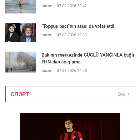
turizm
-
07-08-2026 20:42
"Toppuş bacı"nın atası da vəfat etdi
turizm
-
07-08-2026 19:03
Bakının mərkəzində GÜCLÜ YANĞINLA bağlı
FHN-dən açıqlama
turizm
-
07-08-2026 14:26
СПОРТ
Все