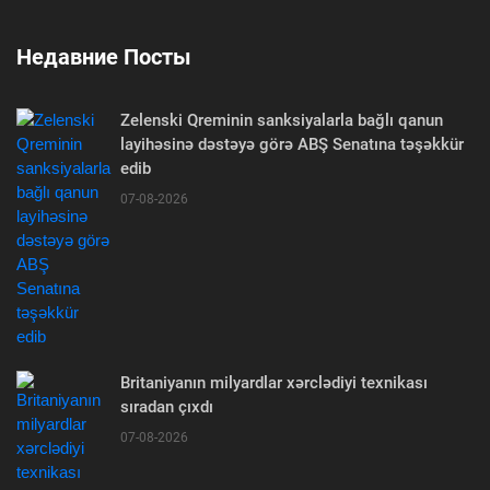
Недавние Посты
Zelenski Qreminin sanksiyalarla bağlı qanun
layihəsinə dəstəyə görə ABŞ Senatına təşəkkür
edib
07-08-2026
Britaniyanın milyardlar xərclədiyi texnikası
sıradan çıxdı
07-08-2026