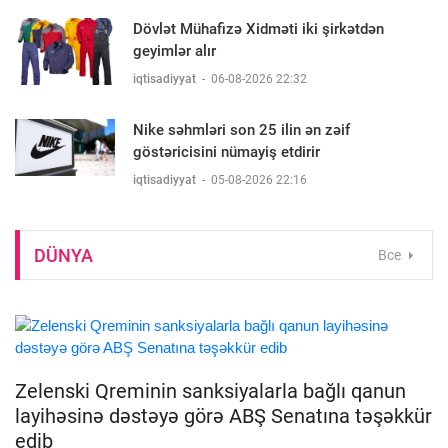
Dövlət Mühafizə Xidməti iki şirkətdən
geyimlər alır
iqtisadiyyat
-
06-08-2026 22:32
Nike səhmləri son 25 ilin ən zəif
göstəricisini nümayiş etdirir
iqtisadiyyat
-
05-08-2026 22:16
DÜNYA
Все
Zelenski Qreminin sanksiyalarla bağlı qanun
layihəsinə dəstəyə görə ABŞ Senatına təşəkkür
edib