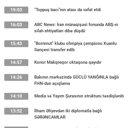
19:03
"Toppuş bacı"nın atası da vəfat etdi
16:03
ABC News: İran münaqişəsi fonunda ABŞ-ın
silah ehtiyatları dibə düşdü
15:43
"Bornmut" klubu olimpiya çempionu Xuanlu
Sançesi transfer edib
14:57
Konor Makqreqor oktaqona qayıdır
14:26
Bakının mərkəzində GÜCLÜ YANĞINLA bağlı
FHN-dən açıqlama
14:10
Media və Yayım Şurasının strukturu təsdiqlənib
13:52
İlham Əliyevdən iki diplomatla bağlı
SƏRƏNCAMLAR