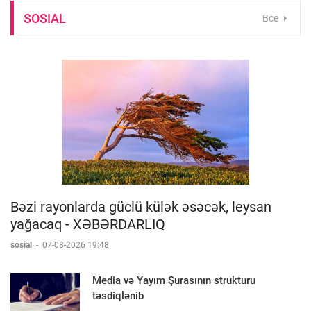
SOSIAL
Все
Bəzi rayonlarda güclü külək əsəcək, leysan
yağacaq - XƏBƏRDARLIQ
sosial
-
07-08-2026 19:48
Media və Yayım Şurasının strukturu
təsdiqlənib