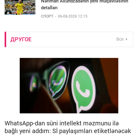
Nəriman Axundzadənin yeni müqaviləsinin
detalları
СПОРТ
-
06-08-2026 12:15
ДРУГОЕ
Все
WhatsApp-dan süni intellekt məzmunu ilə
bağlı yeni addım: Sİ paylaşımları etiketlənəcək