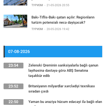
ТУРИЗМ
-
21-05-2026 20:55
Bakı-Tiflis-Bakı qatarı açılır: Regionların
turizm potensialı necə dəyişəcək?
ТУРИЗМ
-
20-05-2026 19:42
07-08-2026
23:54
Zelenski Qreminin sanksiyalarla bağlı qanun
layihəsinə dəstəyə görə ABŞ Senatına
təşəkkür edib
23:52
Britaniyanın milyardlar xərclədiyi texnikası
sıradan çıxdı
22:50
Yəmən bu əraziyə hücum edəcəyi ilə bağlı elan