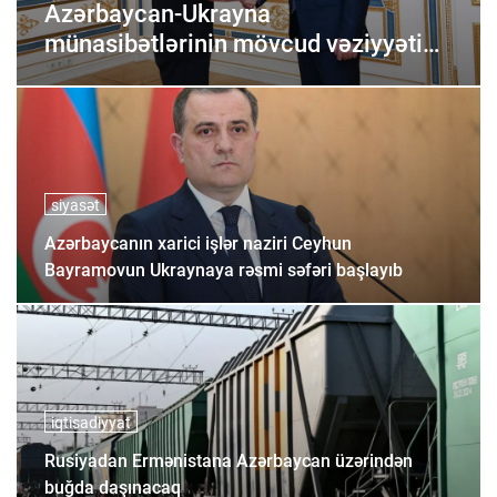
Azərbaycan-Ukrayna
münasibətlərinin mövcud vəziyyəti
müzakirə edilib
siyasət
Azərbaycanın xarici işlər naziri Ceyhun
Bayramovun Ukraynaya rəsmi səfəri başlayıb
iqtisadiyyat
Rusiyadan Ermənistana Azərbaycan üzərindən
buğda daşınacaq