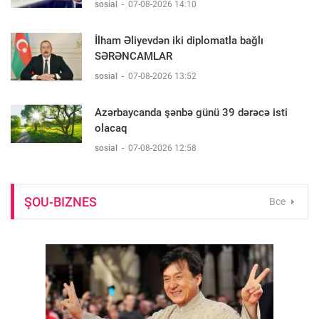
sosial
-
07-08-2026 14:10
İlham Əliyevdən iki diplomatla bağlı
SƏRƏNCAMLAR
sosial
-
07-08-2026 13:52
Azərbaycanda şənbə günü 39 dərəcə isti
olacaq
sosial
-
07-08-2026 12:58
ŞOU-BIZNES
Все