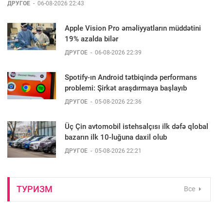
ДРУГОЕ
-
06-08-2026 22:43
Apple Vision Pro əməliyyatların müddətini
19% azalda bilər
ДРУГОЕ
-
06-08-2026 22:39
Spotify-ın Android tətbiqində performans
problemi: Şirkət araşdırmaya başlayıb
ДРУГОЕ
-
05-08-2026 22:36
Üç Çin avtomobil istehsalçısı ilk dəfə qlobal
bazarın ilk 10-luğuna daxil olub
ДРУГОЕ
-
05-08-2026 22:21
ТУРИЗМ
Все