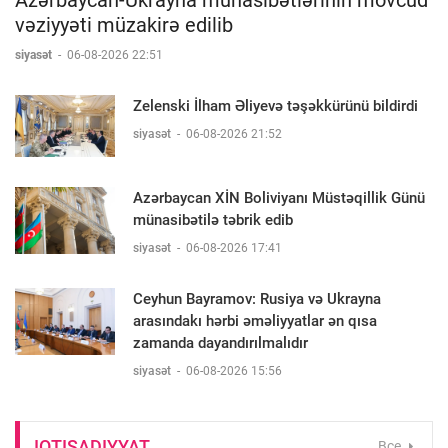
vəziyyəti müzakirə edilib
siyasət
-
06-08-2026 22:51
Zelenski İlham Əliyevə təşəkkürünü bildirdi
siyasət
-
06-08-2026 21:52
Azərbaycan XİN Boliviyanı Müstəqillik Günü
münasibətilə təbrik edib
siyasət
-
06-08-2026 17:41
Ceyhun Bayramov: Rusiya və Ukrayna
arasındakı hərbi əməliyyatlar ən qısa
zamanda dayandırılmalıdır
siyasət
-
06-08-2026 15:56
IQTISADIYYAT
Все