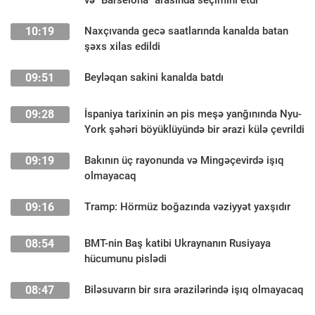
10:19
Naxçıvanda gecə saatlarında kanalda batan
şəxs xilas edildi
09:51
Beyləqan sakini kanalda batdı
09:28
İspaniya tarixinin ən pis meşə yanğınında Nyu-
York şəhəri böyüklüyündə bir ərazi külə çevrildi
09:19
Bakının üç rayonunda və Mingəçevirdə işıq
olmayacaq
09:16
Tramp: Hörmüz boğazında vəziyyət yaxşıdır
08:54
BMT-nin Baş katibi Ukraynanın Rusiyaya
hücumunu pislədi
08:47
Biləsuvarın bir sıra ərazilərində işıq olmayacaq