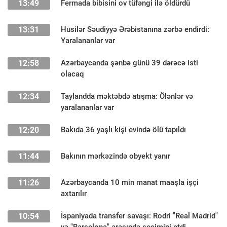
13:49
Fermada bibisini ov tüfəngi ilə öldürdü
13:31
Husilər Səudiyyə Ərəbistanına zərbə endirdi:
Yaralananlar var
12:58
Azərbaycanda şənbə günü 39 dərəcə isti
olacaq
12:34
Taylandda məktəbdə atışma: Ölənlər və
yaralananlar var
12:20
Bakıda 36 yaşlı kişi evində ölü tapıldı
11:44
Bakının mərkəzində obyekt yanır
11:26
Azərbaycanda 10 min manat maaşla işçi
axtarılır
10:54
İspaniyada transfer savaşı: Rodri "Real Madrid"
və "Barselona" arasında seçimini etdi