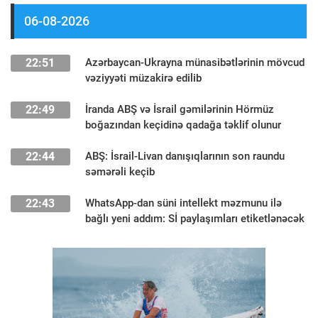
06-08-2026
22:51
Azərbaycan-Ukrayna münasibətlərinin mövcud
vəziyyəti müzakirə edilib
22:49
İranda ABŞ və İsrail gəmilərinin Hörmüz
boğazından keçidinə qadağa təklif olunur
22:44
ABŞ: İsrail-Livan danışıqlarının son raundu
səmərəli keçib
22:43
WhatsApp-dan süni intellekt məzmunu ilə
bağlı yeni addım: Sİ paylaşımları etiketlənəcək