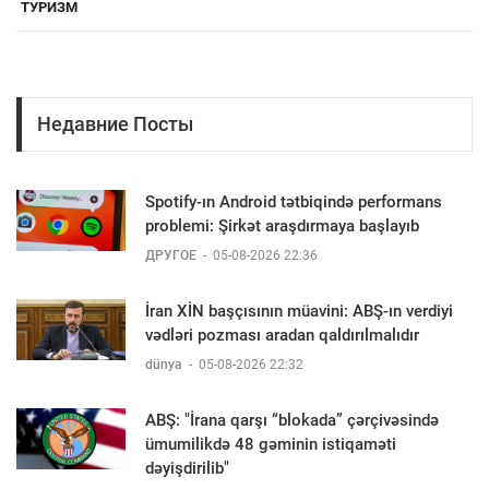
ТУРИЗМ
Недавние Посты
Spotify-ın Android tətbiqində performans
problemi: Şirkət araşdırmaya başlayıb
ДРУГОЕ
-
05-08-2026 22:36
İran XİN başçısının müavini: ABŞ-ın verdiyi
vədləri pozması aradan qaldırılmalıdır
dünya
-
05-08-2026 22:32
ABŞ: "İrana qarşı “blokada” çərçivəsində
ümumilikdə 48 gəminin istiqaməti
dəyişdirilib"