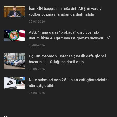
İran XİN başçısının müavini: ABŞ-ın verdiyi
vədləri pozması aradan qaldırılmalıdır
05-08-2026
ABŞ: "İrana qarşı “blokada” çərçivəsində
ümumilikdə 48 gəminin istiqaməti dəyişdirilib"
05-08-2026
Üç Çin avtomobil istehsalçısı ilk dəfə qlobal
bazarın ilk 10-luğuna daxil olub
05-08-2026
Nike səhmləri son 25 ilin ən zəif göstəricisini
nümayiş etdirir
05-08-2026