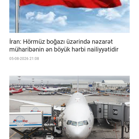
İran: Hörmüz boğazı üzərində nəzarət
müharibənin ən böyük hərbi nailiyyətidir
05-08-2026 21:08