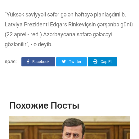
"Yüksək səviyyəli səfər gələn həftəyə planlaşdırılıb.
Latviya Prezidenti Edqars Rinkeviçsin çərşənbə günü
(22 aprel - red.) Azərbaycana səfərə gələcəyi
gözlənilir", - o deyib.
доля:
Facebook
Twitter
Çap Et
Похожие Посты