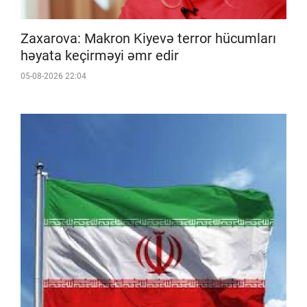
Zaxarova: Makron Kiyevə terror hücumları
həyata keçirməyi əmr edir
05-08-2026 22:04