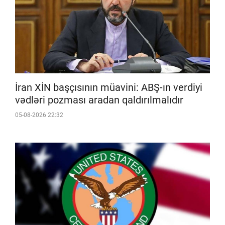
İran XİN başçısının müavini: ABŞ-ın verdiyi
vədləri pozması aradan qaldırılmalıdır
05-08-2026 22:32