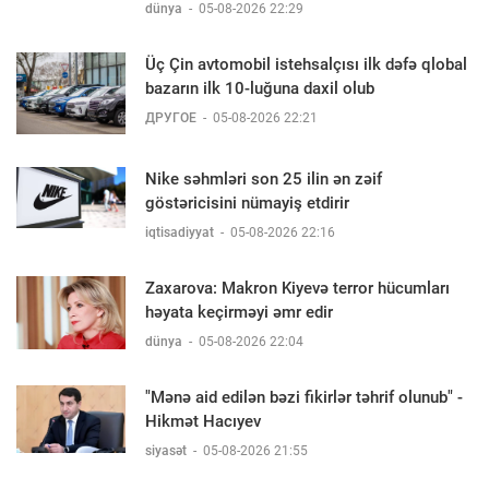
dünya
-
05-08-2026 22:29
Üç Çin avtomobil istehsalçısı ilk dəfə qlobal
bazarın ilk 10-luğuna daxil olub
ДРУГОЕ
-
05-08-2026 22:21
Nike səhmləri son 25 ilin ən zəif
göstəricisini nümayiş etdirir
iqtisadiyyat
-
05-08-2026 22:16
Zaxarova: Makron Kiyevə terror hücumları
həyata keçirməyi əmr edir
dünya
-
05-08-2026 22:04
"Mənə aid edilən bəzi fikirlər təhrif olunub" -
Hikmət Hacıyev
siyasət
-
05-08-2026 21:55