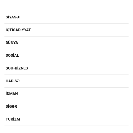
SIYASƏT
IQTISADIYYAT
DÜNYA
SOSIAL
ŞOU-BIZNES
HADISƏ
IDMAN
DIGƏR
TURIZM