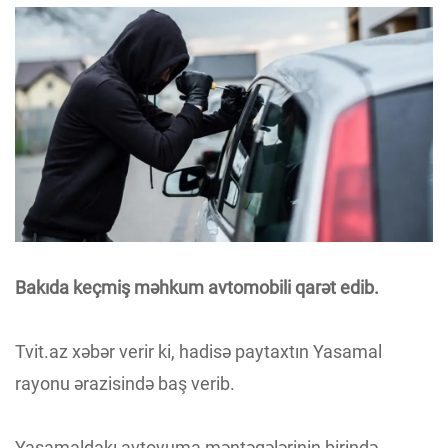
Bakıda keçmiş məhkum avtomobili qarət edib.
Tvit.az xəbər verir ki, hadisə paytaxtın Yasamal
rayonu ərazisində baş verib.
Yasamaldakı avtoyuma məntəqələrinin birində