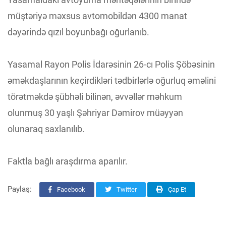
müştəriyə məxsus avtomobildən 4300 manat
dəyərində qızıl boyunbağı oğurlanıb.
Yasamal Rayon Polis İdarəsinin 26-cı Polis Şöbəsinin
əməkdaşlarının keçirdikləri tədbirlərlə oğurluq əməlini
törətməkdə şübhəli bilinən, əvvəllər məhkum
olunmuş 30 yaşlı Şəhriyar Dəmirov müəyyən
olunaraq saxlanılıb.
Faktla bağlı araşdırma aparılır.
Paylaş:
Facebook
Twitter
Çap Et