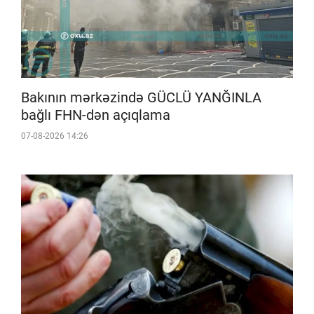
Bakının mərkəzində GÜCLÜ YANĞINLA
bağlı FHN-dən açıqlama
07-08-2026 14:26