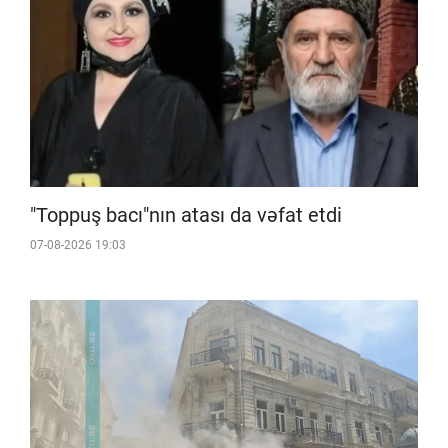
"Toppuş bacı"nın atası da vəfat etdi
07-08-2026 19:03