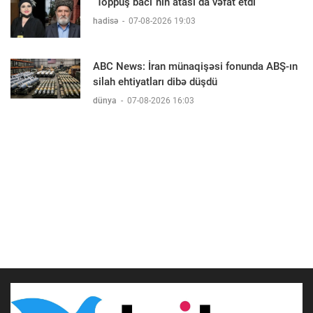
"Toppuş bacı"nın atası da vəfat etdi
hadisə
-
07-08-2026 19:03
ABC News: İran münaqişəsi fonunda ABŞ-ın
silah ehtiyatları dibə düşdü
dünya
-
07-08-2026 16:03