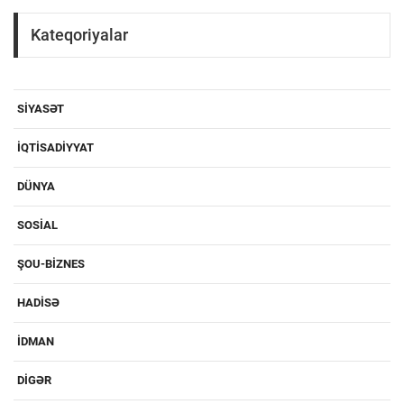
Kateqoriyalar
SIYASƏT
IQTISADIYYAT
DÜNYA
SOSIAL
ŞOU-BIZNES
HADISƏ
IDMAN
DIGƏR