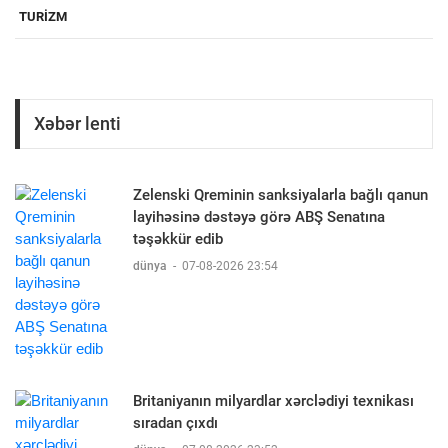
TURIZM
Xəbər lenti
Zelenski Qreminin sanksiyalarla bağlı qanun
layihəsinə dəstəyə görə ABŞ Senatına
təşəkkür edib
dünya
-
07-08-2026 23:54
Britaniyanın milyardlar xərclədiyi texnikası
sıradan çıxdı