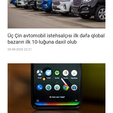
Üç Çin avtomobil istehsalçısı ilk dəfə qlobal
bazarın ilk 10-luğuna daxil olub
05-08-2026 22:21