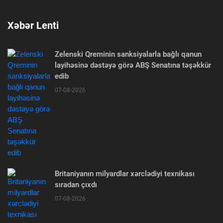
Xəbər Lenti
Zelenski Qreminin sanksiyalarla bağlı qanun
layihəsinə dəstəyə görə ABŞ Senatına təşəkkür
edib
07-08-2026
Britaniyanın milyardlar xərclədiyi texnikası
sıradan çıxdı
07-08-2026