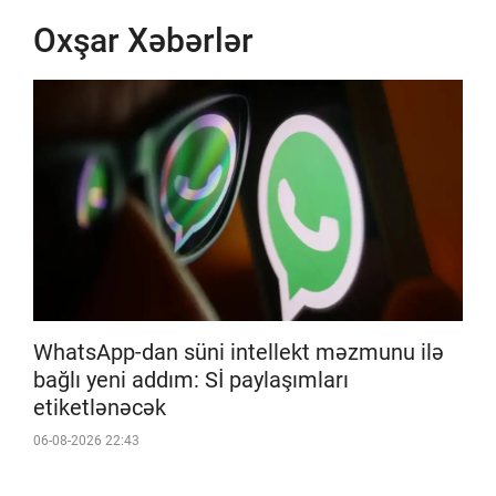
Oxşar Xəbərlər
WhatsApp-dan süni intellekt məzmunu ilə
bağlı yeni addım: Sİ paylaşımları
etiketlənəcək
06-08-2026 22:43