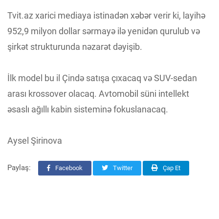
Tvit.az xarici mediaya istinadən xəbər verir ki, layihə
952,9 milyon dollar sərmayə ilə yenidən qurulub və
şirkət strukturunda nəzarət dəyişib.
İlk model bu il Çində satışa çıxacaq və SUV-sedan
arası krossover olacaq. Avtomobil süni intellekt
əsaslı ağıllı kabin sisteminə fokuslanacaq.
Aysel Şirinova
Paylaş:
Facebook
Twitter
Çap Et