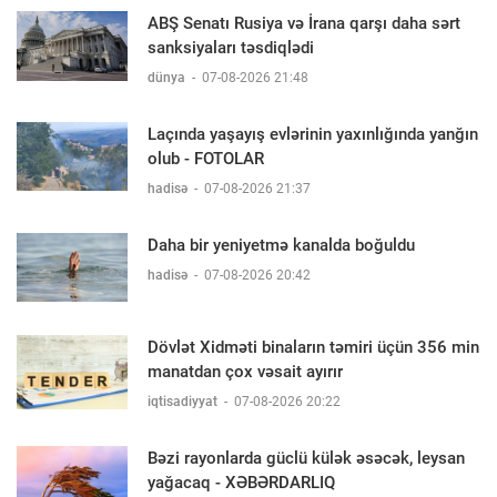
ABŞ Senatı Rusiya və İrana qarşı daha sərt
sanksiyaları təsdiqlədi
dünya
-
07-08-2026 21:48
Laçında yaşayış evlərinin yaxınlığında yanğın
olub - FOTOLAR
hadisə
-
07-08-2026 21:37
Daha bir yeniyetmə kanalda boğuldu
hadisə
-
07-08-2026 20:42
Dövlət Xidməti binaların təmiri üçün 356 min
manatdan çox vəsait ayırır
iqtisadiyyat
-
07-08-2026 20:22
Bəzi rayonlarda güclü külək əsəcək, leysan
yağacaq - XƏBƏRDARLIQ