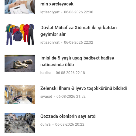
min xərcləyəcək
iqtisadiyyat
-
06-08-2026 22:36
Dövlət Mühafizə Xidməti iki şirkətdən
geyimlər alır
iqtisadiyyat
-
06-08-2026 22:32
İmişlidə 5 yaşlı uşaq bədbəxt hadisə
nəticəsində ölüb
hadisə
-
06-08-2026 22:18
Zelenski İlham Əliyevə təşəkkürünü bildirdi
siyasət
-
06-08-2026 21:52
Qəzzada ölənlərin sayı artdı
dünya
-
06-08-2026 20:22