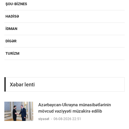
ŞOU-BIZNES
HADISƏ
IDMAN
DIGƏR
TURIZM
Xəbər lenti
Azərbaycan-Ukrayna münasibətlərinin
mövcud vəziyyəti müzakirə edilib
siyasət
-
06-08-2026 22:51