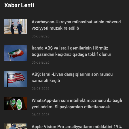
Xəbər Lenti
Azərbaycan-Ukrayna münasibətlərinin mövcud
vəziyyəti müzakirə edilib
06-08-2026
İranda ABŞ və İsrail gəmilərinin Hörmüz
boğazından keçidinə qadağa təklif olunur
06-08-2026
ABŞ: İsrail-Livan danışıqlarının son raundu
səmərəli keçib
06-08-2026
WhatsApp-dan süni intellekt məzmunu ilə bağlı
yeni addım: Sİ paylaşımları etiketlənəcək
06-08-2026
Apple Vision Pro əməliyyatların müddətini 19%