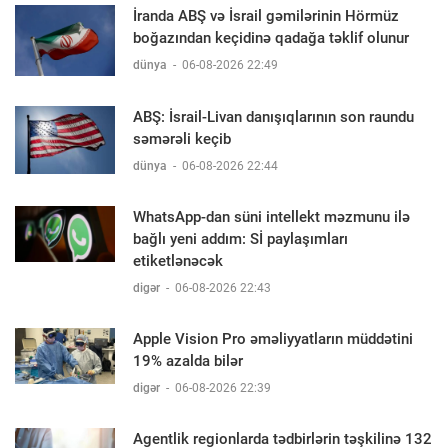
İranda ABŞ və İsrail gəmilərinin Hörmüz
boğazından keçidinə qadağa təklif olunur
dünya
-
06-08-2026 22:49
ABŞ: İsrail-Livan danışıqlarının son raundu
səmərəli keçib
dünya
-
06-08-2026 22:44
WhatsApp-dan süni intellekt məzmunu ilə
bağlı yeni addım: Sİ paylaşımları
etiketlənəcək
digər
-
06-08-2026 22:43
Apple Vision Pro əməliyyatların müddətini
19% azalda bilər
digər
-
06-08-2026 22:39
Agentlik regionlarda tədbirlərin təşkilinə 132