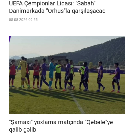
UEFA Çempionlar Liqası: "Sabah"
Danimarkada "Orhus"la qarşılaşacaq
05-08-2026 09:55
"Şamaxı" yoxlama matçında "Qəbələ"yə
qalib gəlib