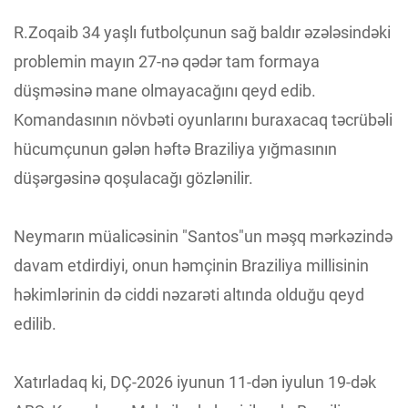
R.Zoqaib 34 yaşlı futbolçunun sağ baldır əzələsindəki
problemin mayın 27-nə qədər tam formaya
düşməsinə mane olmayacağını qeyd edib.
Komandasının növbəti oyunlarını buraxacaq təcrübəli
hücumçunun gələn həftə Braziliya yığmasının
düşərgəsinə qoşulacağı gözlənilir.
Neymarın müalicəsinin "Santos"un məşq mərkəzində
davam etdirdiyi, onun həmçinin Braziliya millisinin
həkimlərinin də ciddi nəzarəti altında olduğu qeyd
edilib.
Xatırladaq ki, DÇ-2026 iyunun 11-dən iyulun 19-dək