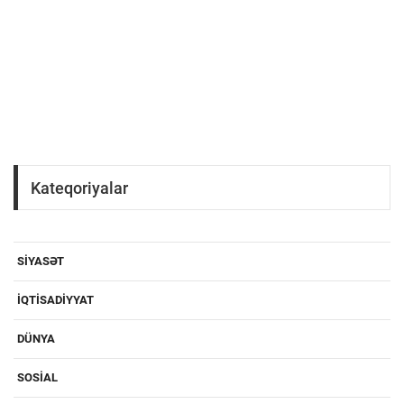
Kateqoriyalar
SIYASƏT
IQTISADIYYAT
DÜNYA
SOSIAL