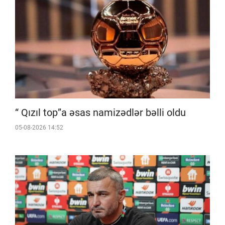
“ Qızıl top”a əsas namizədlər bəlli oldu
05-08-2026 14:52