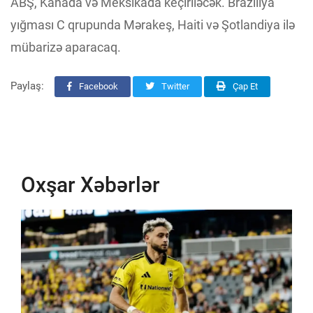
ABŞ, Kanada və Meksikada keçiriləcək. Braziliya
yığması C qrupunda Mərakeş, Haiti və Şotlandiya ilə
mübarizə aparacaq.
Paylaş:
Facebook
Twitter
Çap Et
Oxşar Xəbərlər