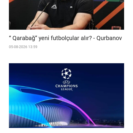
“ Qarabağ” yeni futbolçular alır? - Qurbanov
05-08-2026 13:59