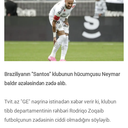
Braziliyanın "Santos" klubunun hücumçusu Neymar
baldır əzələsindən zədə alıb.
Tvit.az "GE" nəşrinə istinadən xəbər verir ki, klubun
tibb departamentinin rəhbəri Rodriqo Zoqaib
futbolçunun zədəsinin ciddi olmadığını söyləyib.