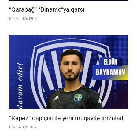
“Qarabağ” “Dinamo”ya qarşı
06-08-2026 09:16
“Kəpəz” qapıçısı ilə yeni müqavilə imzaladı
05-08-2026 18:48