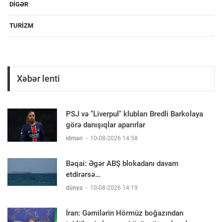
DIGƏR
TURIZM
Xəbər lenti
PSJ və "Liverpul" klubları Bredli Barkolaya
görə danışıqlar aparırlar
idman
-
10-08-2026 14:58
Bəqai: Əgər ABŞ blokadanı davam
etdirərsə…
dünya
-
10-08-2026 14:19
İran: Gəmilərin Hörmüz boğazından