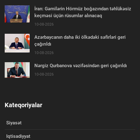
İran: Gəmilərin Hörmüz boğazından təhlükəsiz
keçməsi üçün rüsumlar alınacaq
10-08-2026
Azərbaycanın daha iki ölkədəki səfirləri geri
çağırıldı
10-08-2026
Nərgiz Qurbanova vəzifəsindən geri çağırıldı
10-08-2026
Kateqoriyalar
Siyasət
Iqtisadiyyat