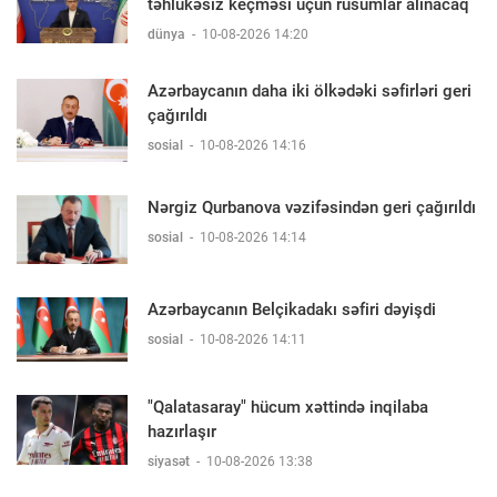
təhlükəsiz keçməsi üçün rüsumlar alınacaq
dünya
-
10-08-2026 14:20
Azərbaycanın daha iki ölkədəki səfirləri geri
çağırıldı
sosial
-
10-08-2026 14:16
Nərgiz Qurbanova vəzifəsindən geri çağırıldı
sosial
-
10-08-2026 14:14
Azərbaycanın Belçikadakı səfiri dəyişdi
sosial
-
10-08-2026 14:11
"Qalatasaray" hücum xəttində inqilaba
hazırlaşır
siyasət
-
10-08-2026 13:38