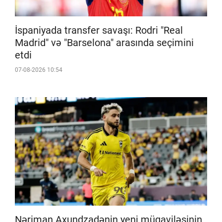
İspaniyada transfer savaşı: Rodri "Real
Madrid" və "Barselona" arasında seçimini
etdi
07-08-2026 10:54
Nəriman Axundzadənin yeni müqaviləsinin