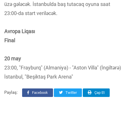
üzə gələcək. İstanbulda baş tutacaq oyuna saat
23:00-da start veriləcək.
Avropa Liqası
Final
20 may
23:00, "Frayburq" (Almaniya) - "Aston Villa" (İngiltərə)
İstanbul, "Beşiktaş Park Arena"
Paylaş:
Facebook
Twitter
Çap Et