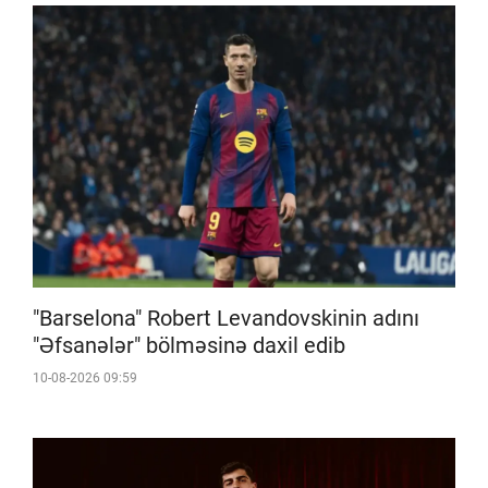
"Barselona" Robert Levandovskinin adını
"Əfsanələr" bölməsinə daxil edib
10-08-2026 09:59