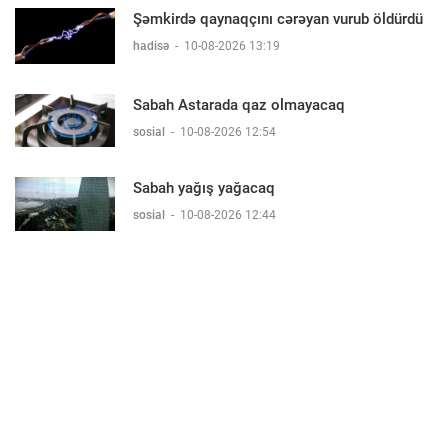
Şəmkirdə qaynaqçını cərəyan vurub öldürdü
hadisə
-
10-08-2026 13:19
Sabah Astarada qaz olmayacaq
sosial
-
10-08-2026 12:54
Sabah yağış yağacaq
sosial
-
10-08-2026 12:44