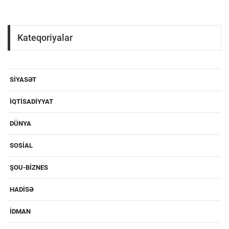
Kateqoriyalar
SIYASƏT
IQTISADIYYAT
DÜNYA
SOSIAL
ŞOU-BIZNES
HADISƏ
IDMAN