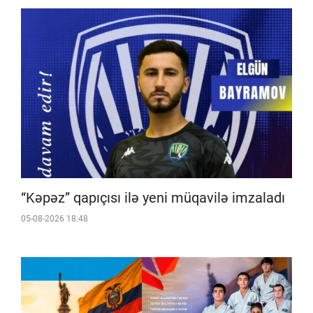
“Kəpəz” qapıçısı ilə yeni müqavilə imzaladı
05-08-2026 18:48