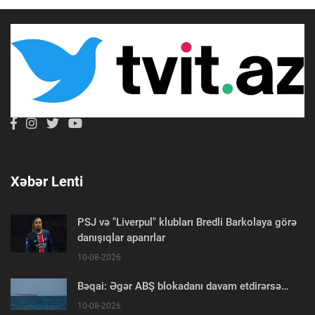
Xəbər Lenti
PSJ və "Liverpul" klubları Bredli Barkolaya görə
danışıqlar aparırlar
10-08-2026
Bəqai: Əgər ABŞ blokadanı davam etdirərsə…
10-08-2026