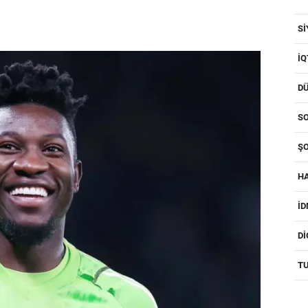
SI
IQ
D
SO
ŞO
H
I
D
T