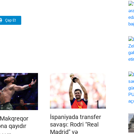
Çap Et
İspaniyada transfer
 Makqreqor
savaşı: Rodri "Real
na qayıdır
Madrid" və