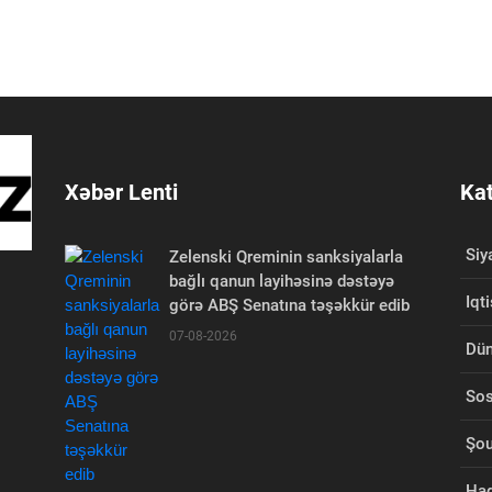
Xəbər Lenti
Kat
Siy
Zelenski Qreminin sanksiyalarla
bağlı qanun layihəsinə dəstəyə
Iqt
görə ABŞ Senatına təşəkkür edib
07-08-2026
Dü
Sos
Şou
Had