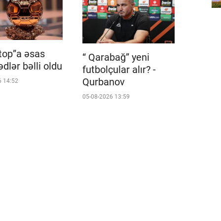
 top”a əsas
“ Qarabağ” yeni
dlər bəlli oldu
futbolçular alır? -
Qurbanov
6 14:52
05-08-2026 13:59