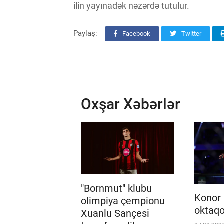
ilin yayınadək nəzərdə tutulur.
Paylaş:
Facebook
Twitter
Oxşar Xəbərlər
"Bornmut" klubu
Konor
olimpiya çempionu
oktaqo
Xuanlu Sançesi