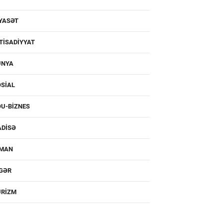
YASƏT
TISADIYYAT
ÜNYA
SIAL
U-BIZNES
ADISƏ
DMAN
IGƏR
URIZM