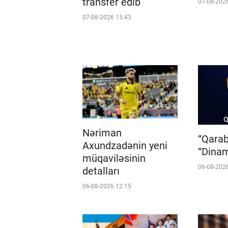
transfer edib
07-08-202
07-08-2026 15:43
Nəriman
“Qara
Axundzadənin yeni
“Dinam
müqaviləsinin
06-08-202
detalları
06-08-2026 12:15