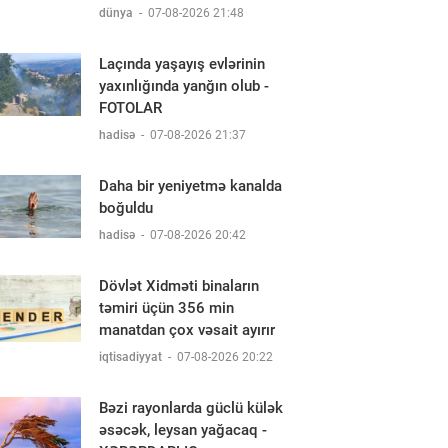
dünya
-
07-08-2026 21:48
Laçında yaşayış evlərinin
yaxınlığında yanğın olub -
FOTOLAR
hadisə
-
07-08-2026 21:37
Daha bir yeniyetmə kanalda
boğuldu
hadisə
-
07-08-2026 20:42
Dövlət Xidməti binaların
təmiri üçün 356 min
manatdan çox vəsait ayırır
iqtisadiyyat
-
07-08-2026 20:22
Bəzi rayonlarda güclü külək
əsəcək, leysan yağacaq -