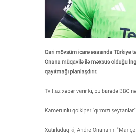
Cari mövsüm icarə əsasında Türkiyə tə
Onana müqavilə ilə məxsus olduğu İng
qayıtmağı planlaşdırır.
Tvit.az xəbər verir ki, bu barədə BBC 
Kamerunlu qolkiper "qırmızı şeytanla
Xatırladaq ki, Andre Onananın "Mançe