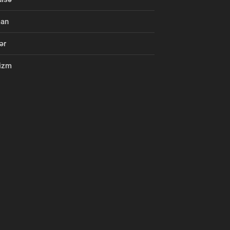
man
ər
izm