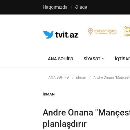
Haqqımızda
Əlaqə
ANA SƏHİFƏ
SIYASƏT
IQTISA
ANA SƏHİFƏ
idman
Andre Onana "Mançester
IDMAN
Andre Onana "Mançest
planlaşdırır