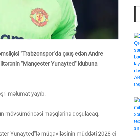
msilçisi "Trabzonspor"da çıxış edən Andre
iltərənin "Mançester Yunayted" klubuna
nəşri məlumat yayıb.
r"ın mövsümöncəsi məşqlərinə qoşulacaq.
ster Yunayted"lə müqaviləsinin müddəti 2028-ci