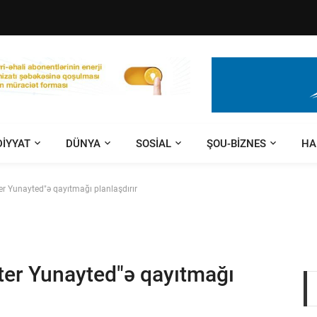
DIYYAT
DÜNYA
SOSIAL
ŞOU-BIZNES
HA
 Yunayted"ə qayıtmağı planlaşdırır
er Yunayted"ə qayıtmağı