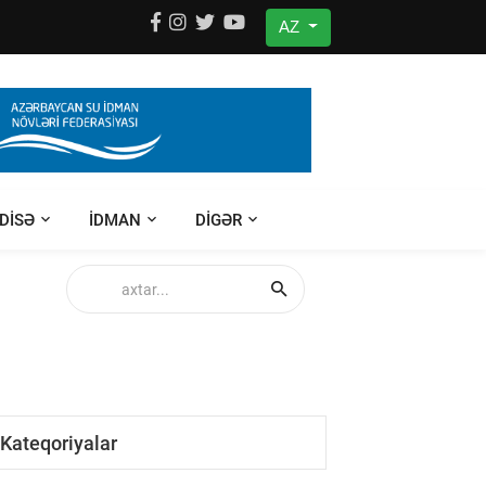
AZ
DISƏ
IDMAN
DIGƏR
Kateqoriyalar