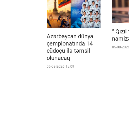
“ Qızıl
Azərbaycan dünya
namizə
çempionatında 14
05-08-202
cüdoçu ilə təmsil
olunacaq
05-08-2026 15:09