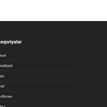
eqoriyalar
asət
isadiyyat
nya
ial
-Biznes
isə