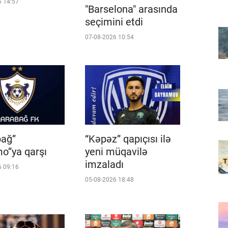
6 14:57
"Barselona" arasında
seçimini etdi
07-08-2026 10:54
bağ”
“Kəpəz” qapıçısı ilə
o”ya qarşı
yeni müqavilə
imzaladı
6 09:16
05-08-2026 18:48