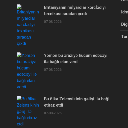
Britaniyanın milyardlar xərclədiyi
Id
texnikası sıradan çıxdı
07-08-2026
Dig
Tur
Yəmən bu əraziyə hücum edəcəyi
ilə bağlı elan verdi
07-08-2026
Bu ölkə Zelensikinin gəlişi ilə bağlı
etiraz etdi
07-08-2026