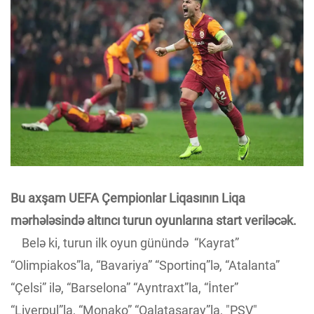
Bu axşam UEFA Çempionlar Liqasının Liqa
mərhələsində altıncı turun oyunlarına start veriləcək.
Belə ki, turun ilk oyun günündə “Kayrat”
“Olimpiakos”la, “Bavariya” “Sportinq”lə, “Atalanta”
“Çelsi” ilə, “Barselona” “Ayntraxt”la, “İnter”
“Liverpul”la, “Monako” “Qalatasaray”la, "PSV"