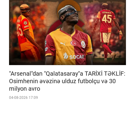
"Arsenal"dan "Qalatasaray"a TARİXİ TƏKLİF:
Osimhenin əvəzinə ulduz futbolçu və 30
milyon avro
04-08-2026 17:09