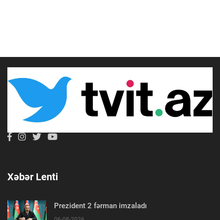
Xəbər Lenti
Prezident 2 fərman imzaladı
06-08-2026