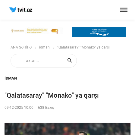
ANA SƏHİFƏ
idman
"Qalatasaray" "Monako" ya qarşı
IDMAN
"Qalatasaray" "Monako" ya qarşı
09-12-2025 10:00
638 Baxış