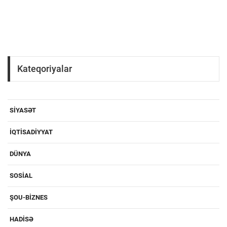
Kateqoriyalar
SIYASƏT
IQTISADIYYAT
DÜNYA
SOSIAL
ŞOU-BIZNES
HADISƏ