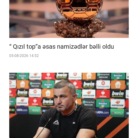
“ Qızıl top”a əsas namizədlər bəlli oldu
05-08-2026 14:52