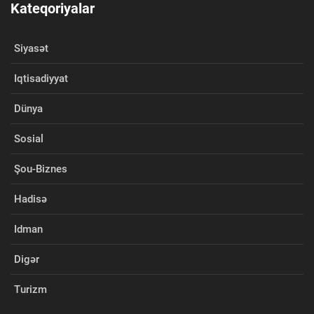
Kateqoriyalar
Siyasət
Iqtisadiyyat
Dünya
Sosial
Şou-Biznes
Hadisə
Idman
Digər
Turizm