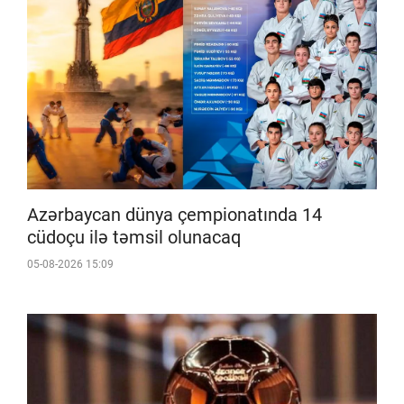
Azərbaycan dünya çempionatında 14
cüdoçu ilə təmsil olunacaq
05-08-2026 15:09