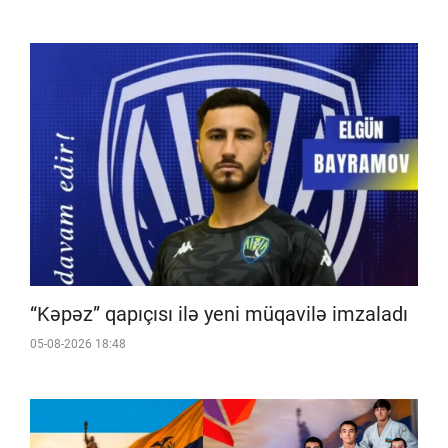
“Kəpəz” qapıçısı ilə yeni müqavilə imzaladı
05-08-2026 18:48