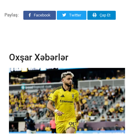
Paylaş:
Facebook
Twitter
Çap Et
Oxşar Xəbərlər