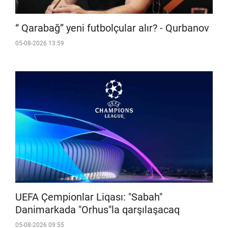
“ Qarabağ” yeni futbolçular alır? - Qurbanov
05-08-2026 13:59
UEFA Çempionlar Liqası: "Sabah"
Danimarkada "Orhus"la qarşılaşacaq
05-08-2026 09:55