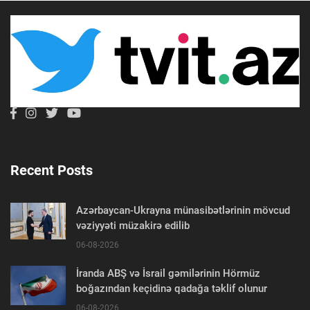
Recent Posts
Azərbaycan-Ukrayna münasibətlərinin mövcud
vəziyyəti müzakirə edilib
06-08-2026
İranda ABŞ və İsrail gəmilərinin Hörmüz
boğazından keçidinə qadağa təklif olunur
06-08-2026