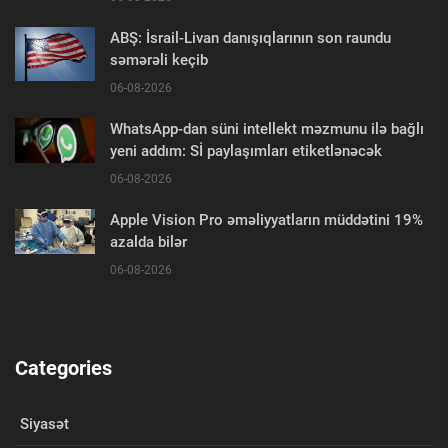
ABŞ: İsrail-Livan danışıqlarının son raundu
səmərəli keçib
06-08-2026
WhatsApp-dan süni intellekt məzmunu ilə bağlı
yeni addım: Sİ paylaşımları etiketlənəcək
06-08-2026
Apple Vision Pro əməliyyatların müddətini 19%
azalda bilər
06-08-2026
Categories
Siyasət