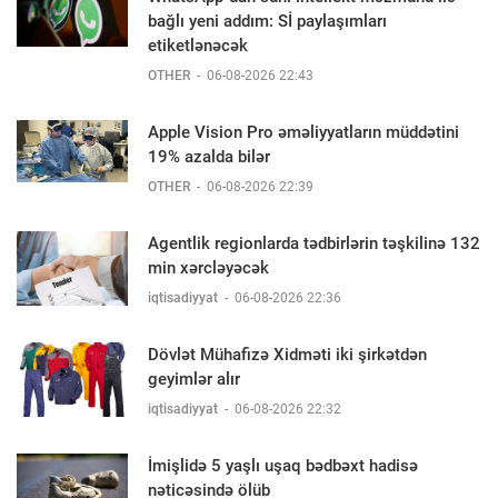
bağlı yeni addım: Sİ paylaşımları
etiketlənəcək
OTHER
-
06-08-2026 22:43
Apple Vision Pro əməliyyatların müddətini
19% azalda bilər
OTHER
-
06-08-2026 22:39
Agentlik regionlarda tədbirlərin təşkilinə 132
min xərcləyəcək
iqtisadiyyat
-
06-08-2026 22:36
Dövlət Mühafizə Xidməti iki şirkətdən
geyimlər alır
iqtisadiyyat
-
06-08-2026 22:32
İmişlidə 5 yaşlı uşaq bədbəxt hadisə
nəticəsində ölüb