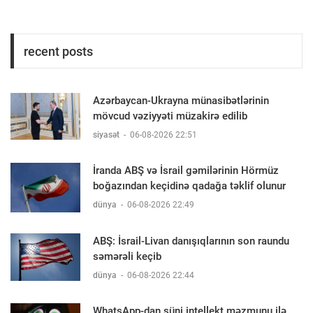
recent posts
Azərbaycan-Ukrayna münasibətlərinin
mövcud vəziyyəti müzakirə edilib
siyasət
-
06-08-2026 22:51
İranda ABŞ və İsrail gəmilərinin Hörmüz
boğazından keçidinə qadağa təklif olunur
dünya
-
06-08-2026 22:49
ABŞ: İsrail-Livan danışıqlarının son raundu
səmərəli keçib
dünya
-
06-08-2026 22:44
WhatsApp-dan süni intellekt məzmunu ilə