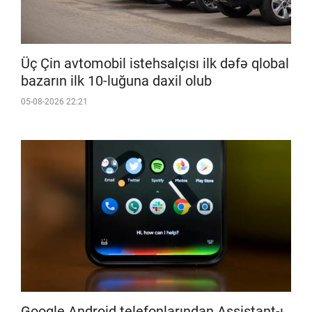
Üç Çin avtomobil istehsalçısı ilk dəfə qlobal
bazarın ilk 10-luğuna daxil olub
05-08-2026 22:21
Google Android telefonlarından Assistant-ı