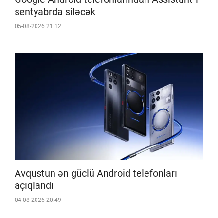
sentyabrda siləcək
05-08-2026 21:12
Avqustun ən güclü Android telefonları
açıqlandı
04-08-2026 20:49