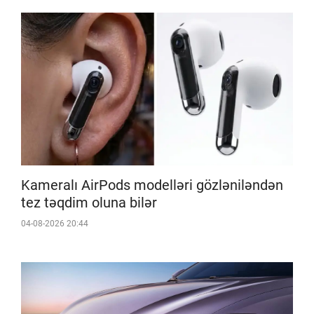
Kameralı AirPods modelləri gözləniləndən
tez təqdim oluna bilər
04-08-2026 20:44