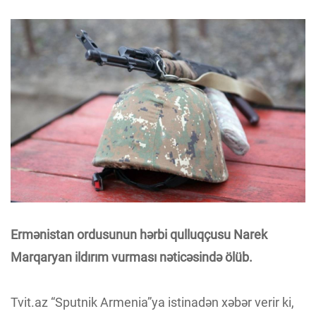
Ermənistan ordusunun hərbi qulluqçusu Narek
Marqaryan ildırım vurması nəticəsində ölüb.
Tvit.az “Sputnik Armenia”ya istinadən xəbər verir ki,