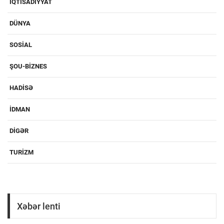
IQTISADIYYAT
DÜNYA
SOSIAL
ŞOU-BIZNES
HADISƏ
IDMAN
DIGƏR
TURIZM
Xəbər lenti