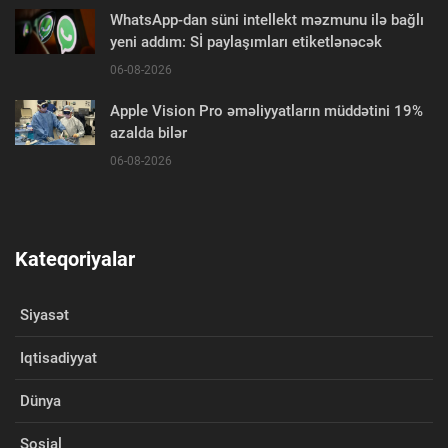
WhatsApp-dan süni intellekt məzmunu ilə bağlı
yeni addım: Sİ paylaşımları etiketlənəcək
06-08-2026
Apple Vision Pro əməliyyatların müddətini 19%
azalda bilər
06-08-2026
Kateqoriyalar
Siyasət
Iqtisadiyyat
Dünya
Sosial