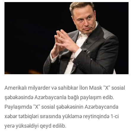
Amerikalı milyarder və sahibkar İlon Mask "X" sosial
şəbəkəsində Azərbaycanla bağlı paylaşım edib.
Paylaşımda "X" sosial şəbəkəsinin Azərbaycanda
xəbər tətbiqləri sırasında yükləmə reytinqində 1-ci
yerə yüksəldiyi qeyd edilib.