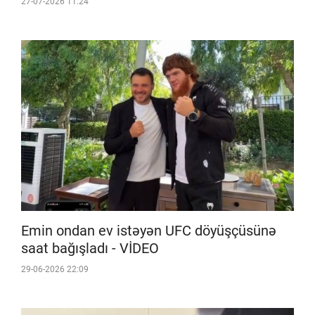
27-07-2026 11:24
Emin ondan ev istəyən UFC döyüşçüsünə
saat bağışladı - VİDEO
29-06-2026 22:09