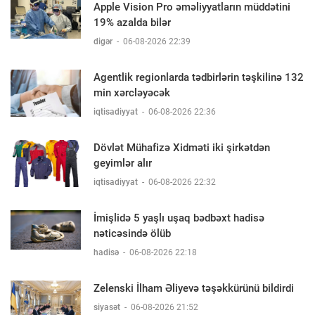
Apple Vision Pro əməliyyatların müddətini
19% azalda bilər
digər
-
06-08-2026 22:39
Agentlik regionlarda tədbirlərin təşkilinə 132
min xərcləyəcək
iqtisadiyyat
-
06-08-2026 22:36
Dövlət Mühafizə Xidməti iki şirkətdən
geyimlər alır
iqtisadiyyat
-
06-08-2026 22:32
İmişlidə 5 yaşlı uşaq bədbəxt hadisə
nəticəsində ölüb
hadisə
-
06-08-2026 22:18
Zelenski İlham Əliyevə təşəkkürünü bildirdi
siyasət
-
06-08-2026 21:52