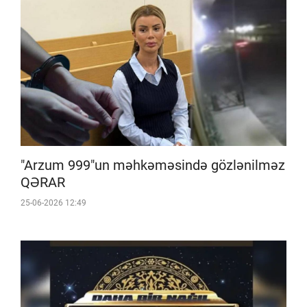
"Arzum 999"un məhkəməsində gözlənilməz
QƏRAR
25-06-2026 12:49