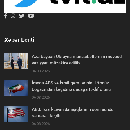
Xəbər Lenti
Azərbaycan-Ukrayna münasibətlərinin mövcud
vəziyyəti müzakirə edilib
06-08-2026
İranda ABŞ və İsrail gəmilərinin Hörmüz
boğazından keçidinə qadağa təklif olunur
06-08-2026
ABŞ: İsrail-Livan danışıqlarının son raundu
səmərəli keçib
06-08-2026