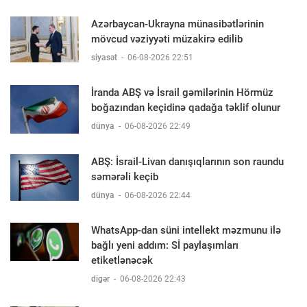
Azərbaycan-Ukrayna münasibətlərinin
mövcud vəziyyəti müzakirə edilib
siyasət
-
06-08-2026 22:51
İranda ABŞ və İsrail gəmilərinin Hörmüz
boğazından keçidinə qadağa təklif olunur
dünya
-
06-08-2026 22:49
ABŞ: İsrail-Livan danışıqlarının son raundu
səmərəli keçib
dünya
-
06-08-2026 22:44
WhatsApp-dan süni intellekt məzmunu ilə
bağlı yeni addım: Sİ paylaşımları
etiketlənəcək
digər
-
06-08-2026 22:43