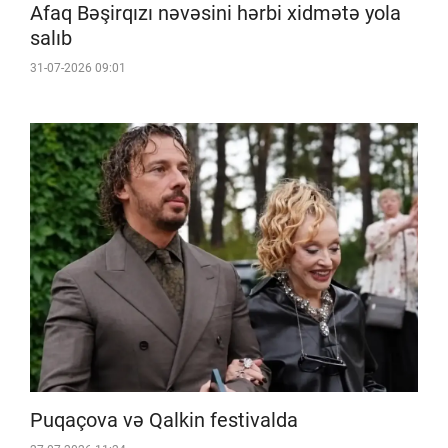
Afaq Bəşirqızı nəvəsini hərbi xidmətə yola
salıb
31-07-2026 09:01
Puqaçova və Qalkin festivalda