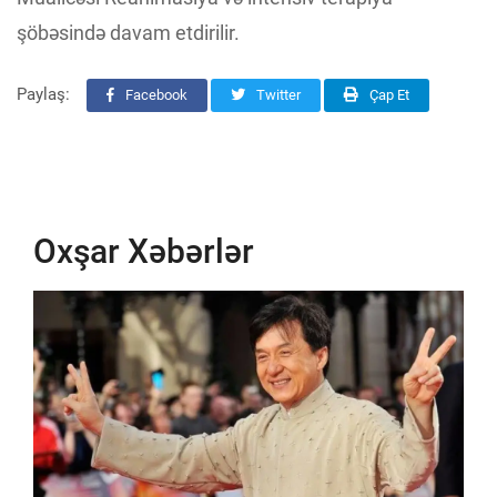
şöbəsində davam etdirilir.
Paylaş:
Facebook
Twitter
Çap Et
Oxşar Xəbərlər