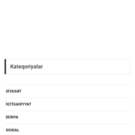
Kateqoriyalar
SIYASƏT
IQTISADIYYAT
DÜNYA
SOSIAL