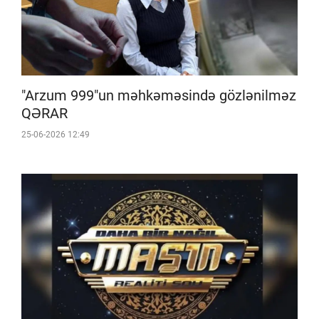
"Arzum 999"un məhkəməsində gözlənilməz
QƏRAR
25-06-2026 12:49