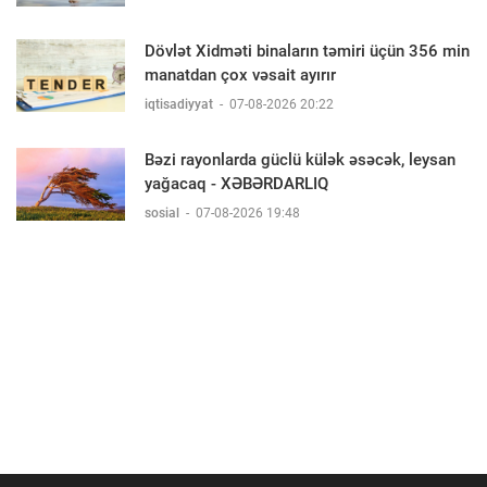
Dövlət Xidməti binaların təmiri üçün 356 min
manatdan çox vəsait ayırır
iqtisadiyyat
-
07-08-2026 20:22
Bəzi rayonlarda güclü külək əsəcək, leysan
yağacaq - XƏBƏRDARLIQ
sosial
-
07-08-2026 19:48