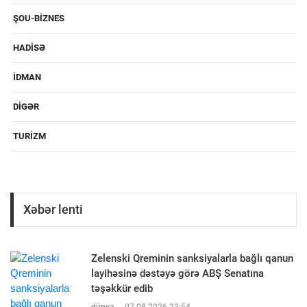
ŞOU-BIZNES
HADISƏ
IDMAN
DIGƏR
TURIZM
Xəbər lenti
Zelenski Qreminin sanksiyalarla bağlı qanun
layihəsinə dəstəyə görə ABŞ Senatına
təşəkkür edib
dünya
-
07-08-2026 23:54