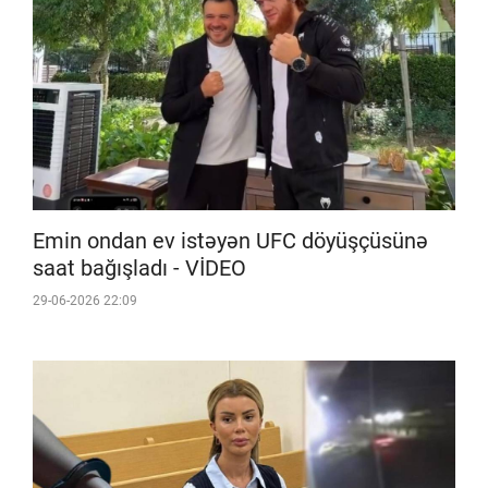
Emin ondan ev istəyən UFC döyüşçüsünə
saat bağışladı - VİDEO
29-06-2026 22:09