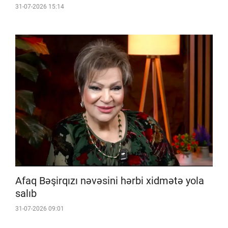
31-07-2026 15:14
Afaq Bəşirqızı nəvəsini hərbi xidmətə yola
salıb
31-07-2026 09:01