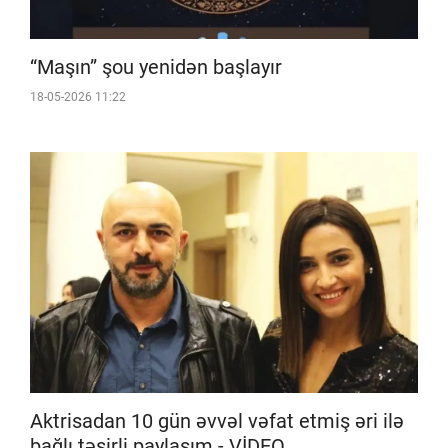
“Maşın” şou yenidən başlayır
18-05-2026 11:22
Aktrisadan 10 gün əvvəl vəfat etmiş əri ilə
bağlı təsirli paylaşım - VİDEO