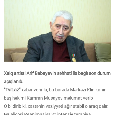
Xalq artisti Arif Babayevin səhhəti ilə bağlı son durum
açıqlanıb.
"Tvit.az"
xəbər verir ki, bu barədə Mərkəzi Klinikanın
baş həkimi Kamran Musayev məlumat verib
O bildirib ki, xəstənin vəziyyəti ağır stabil olaraq qalır.
Müalicəsi Reanimasiya və intensiv terapiya