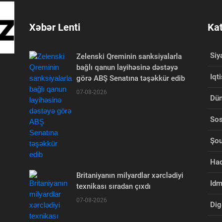
Xəbər Lenti
Kat
Siy
Zelenski Qreminin sanksiyalarla
bağlı qanun layihəsinə dəstəyə
Iqt
görə ABŞ Senatına təşəkkür edib
07-08-2026
Dü
Sos
Şou
Had
Britaniyanın milyardlar xərclədiyi
Id
texnikası sıradan çıxdı
07-08-2026
Dig