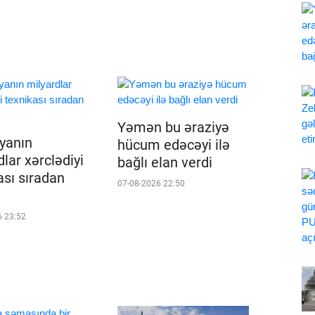
Yəmən bu əraziyə
iyanın
hücum edəcəyi ilə
lar xərclədiyi
bağlı elan verdi
ası sıradan
07-08-2026 22:50
6 23:52