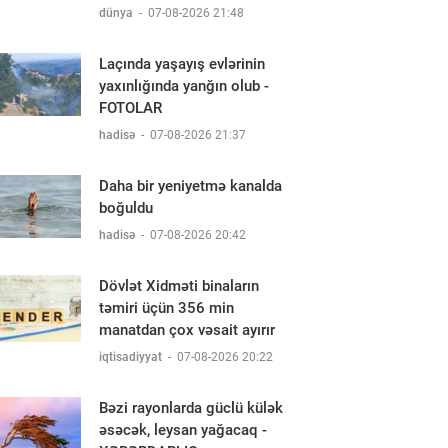
dünya
-
07-08-2026 21:48
Laçında yaşayış evlərinin
yaxınlığında yanğın olub -
FOTOLAR
hadisə
-
07-08-2026 21:37
Daha bir yeniyetmə kanalda
boğuldu
hadisə
-
07-08-2026 20:42
Dövlət Xidməti binaların
təmiri üçün 356 min
manatdan çox vəsait ayırır
iqtisadiyyat
-
07-08-2026 20:22
Bəzi rayonlarda güclü külək
əsəcək, leysan yağacaq -