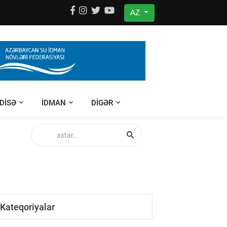
AZ
DISƏ
IDMAN
DIGƏR
Kateqoriyalar