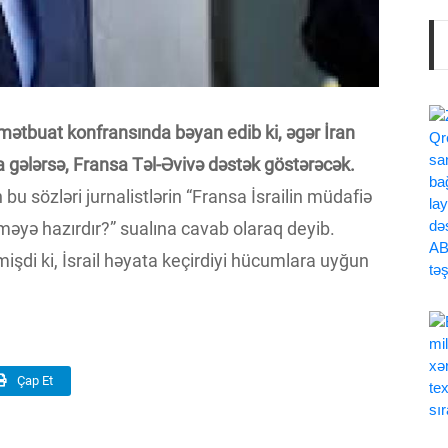
tbuat konfransında bəyan edib ki, əgər İran
a gələrsə, Fransa Təl-Əvivə dəstək göstərəcək.
 bu sözləri jurnalistlərin “Fransa İsrailin müdafiə
əyə hazırdır?” sualına cavab olaraq deyib.
işdi ki, İsrail həyata keçirdiyi hücumlara uyğun
Çap Et