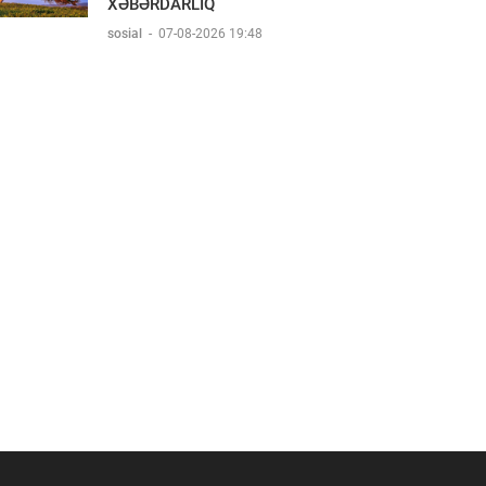
XƏBƏRDARLIQ
sosial
-
07-08-2026 19:48