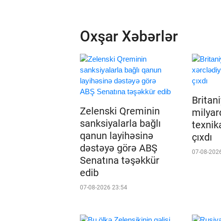
Oxşar Xəbərlər
Britan
Zelenski Qreminin
milyard
sanksiyalarla bağlı
texnik
qanun layihəsinə
çıxdı
dəstəyə görə ABŞ
07-08-202
Senatına təşəkkür
edib
07-08-2026 23:54