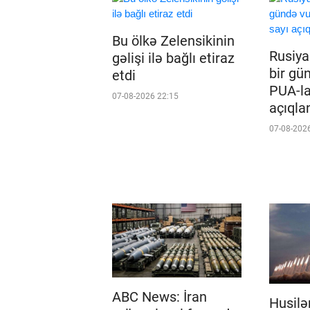
Bu ölkə Zelensikinin
Rusiy
gəlişi ilə bağlı etiraz
bir gü
etdi
PUA-la
07-08-2026 22:15
açıqla
07-08-202
ABC News: İran
Husilə