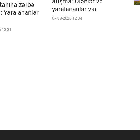
atışma: Ölənlər və
tanına zərbə
yaralananlar var
i: Yaralananlar
07-08-2026 12:34
6 13:31