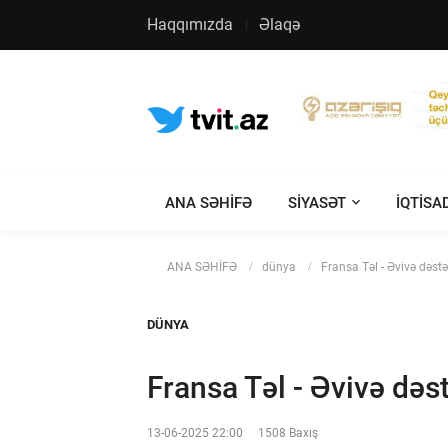
Haqqımızda
Əlaqə
ANA SƏHİFƏ
SIYASƏT
IQTISA
ANA SƏHİFƏ
dünya
Fransa Təl - Əvivə dəst
DÜNYA
Fransa Təl - Əvivə də
13-06-2025 22:00
1508 Baxış