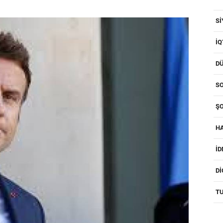
SI
IQ
D
SO
ŞO
H
I
D
T