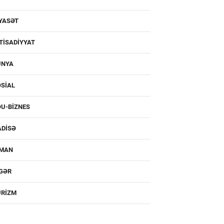
YASƏT
TISADIYYAT
ÜNYA
SIAL
U-BIZNES
ADISƏ
DMAN
IGƏR
URIZM