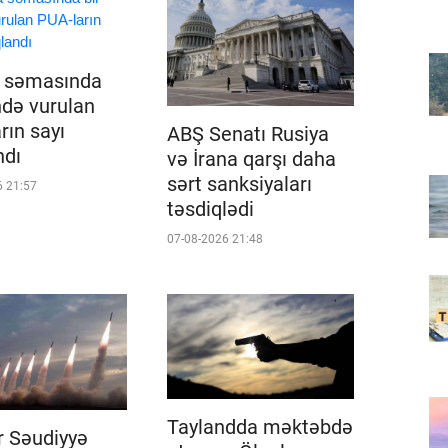
a səmasında
ndə vurulan
rın sayı
ABŞ Senatı Rusiya
ndı
və İrana qarşı daha
sərt sanksiyaları
6 21:57
təsdiqlədi
07-08-2026 21:48
Taylandda məktəbdə
r Səudiyyə