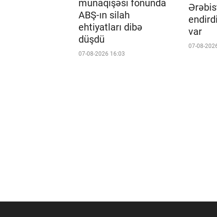
münaqişəsi fonunda
Ərəbis
ABŞ-ın silah
endird
ehtiyatları dibə
var
düşdü
07-08-202
07-08-2026 16:03