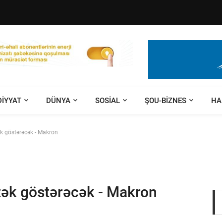
DIYYAT
DÜNYA
SOSIAL
ŞOU-BIZNES
HA
ək göstərəcək - Makron
stək göstərəcək - Makron