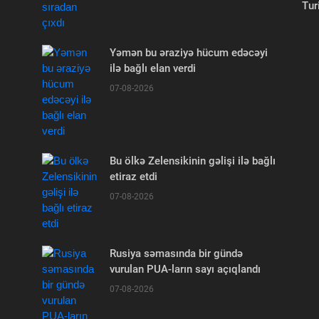
Tur
Yəmən bu əraziyə hücum edəcəyi
ilə bağlı elan verdi
07-08-2026
Bu ölkə Zelensikinin gəlişi ilə bağlı
etiraz etdi
07-08-2026
Rusiya səmasında bir gündə
vurulan PUA-ların sayı açıqlandı
07-08-2026