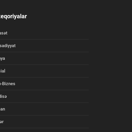
eqoriyalar
asət
isadiyyat
nya
ial
-Biznes
isə
man
ər