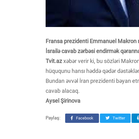
Fransa prezidenti Emmanuel Makron mə
İsrailə cavab zərbəsi endirmək qərarın
Tvit.az
xəbər verir ki, bu sözləri Makron
hüququnu hansı həddə qədər dəstəkləm
Bundan əvvəl İran prezidenti bəyan etm
cavab alacaq.
Aysel Şirinova
Paylaş:
Facebook
Twitter