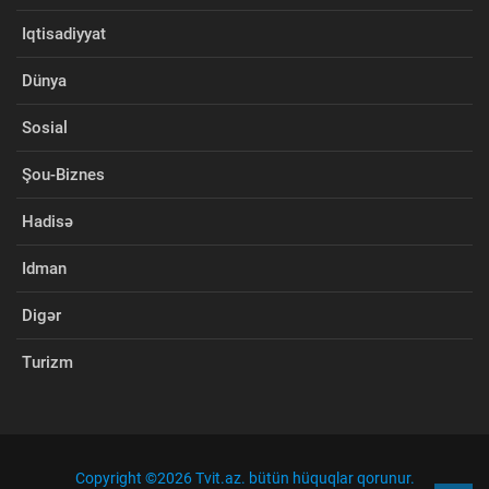
Iqtisadiyyat
Dünya
Sosial
Şou-Biznes
Hadisə
Idman
Digər
Turizm
Copyright ©
2026 Tvit.az. bütün hüquqlar qorunur.