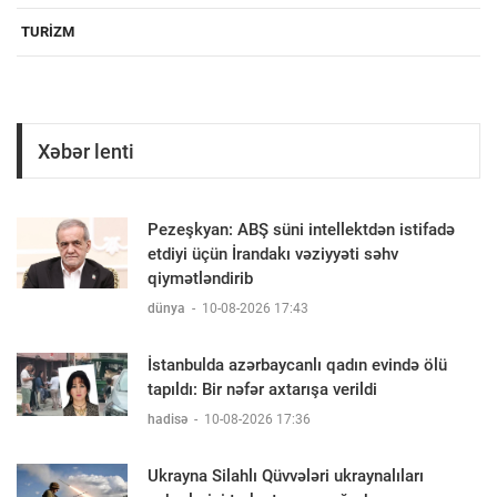
TURIZM
Xəbər lenti
Pezeşkyan: ABŞ süni intellektdən istifadə
etdiyi üçün İrandakı vəziyyəti səhv
qiymətləndirib
dünya
-
10-08-2026 17:43
İstanbulda azərbaycanlı qadın evində ölü
tapıldı: Bir nəfər axtarışa verildi
hadisə
-
10-08-2026 17:36
Ukrayna Silahlı Qüvvələri ukraynalıları