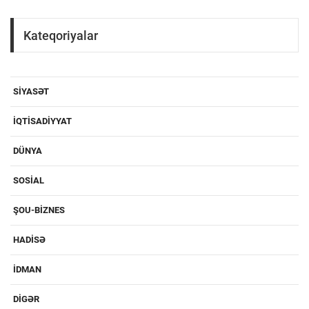
Kateqoriyalar
SIYASƏT
IQTISADIYYAT
DÜNYA
SOSIAL
ŞOU-BIZNES
HADISƏ
IDMAN
DIGƏR