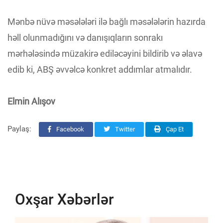
Mənbə nüvə məsələləri ilə bağlı məsələlərin hazırda
həll olunmadığını və danışıqların sonrakı
mərhələsində müzakirə ediləcəyini bildirib və əlavə
edib ki, ABŞ əvvəlcə konkret addımlar atmalıdır.
Elmin Alışov
Paylaş:
Facebook
Twitter
Çap Et
Oxşar Xəbərlər