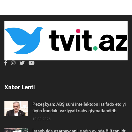
Xəbər Lenti
Pezeşkyan: ABŞ süni intellektdən istifadə etdiyi
üçün İrandakı vəziyyəti səhv qiymətləndirib
10-08-2026
İstanbulda azərbaycanlı qadın evində ölü tapıldı: