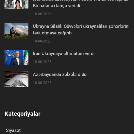
Bir nəfər axtarışa verildi
10-08-2026
Ukrayna Silahlı Qüvvələri ukraynalıları şəhərlərini
tərk etməyə çağırıb
10-08-2026
İran Ukraynaya ultimatum verdi
10-08-2026
Azərbaycanda zəlzələ oldu
10-08-2026
Kateqoriyalar
Siyasət