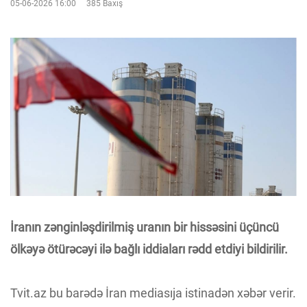
05-06-2026 16:00
385 Baxış
İranın zənginləşdirilmiş uranın bir hissəsini üçüncü
ölkəyə ötürəcəyi ilə bağlı iddiaları rədd etdiyi bildirilir.
Tvit.az bu barədə İran mediasıja istinadən xəbər verir.