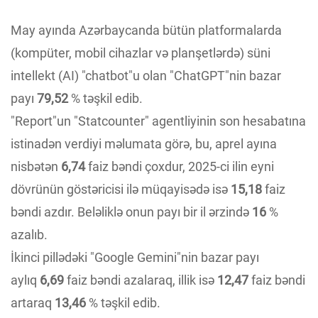
May ayında Azərbaycanda bütün platformalarda
(kompüter, mobil cihazlar və planşetlərdə) süni
intellekt (AI) "chatbot"u olan "ChatGPT"nin bazar
payı
79,52
% təşkil edib.
"Report"un "Statcounter" agentliyinin son hesabatına
istinadən verdiyi məlumata görə, bu, aprel ayına
nisbətən
6,74
faiz bəndi çoxdur, 2025-ci ilin eyni
dövrünün göstəricisi ilə müqayisədə isə
15,18
faiz
bəndi azdır. Beləliklə onun payı bir il ərzində
16
%
azalıb.
İkinci pillədəki "Google Gemini"nin bazar payı
aylıq
6,69
faiz bəndi azalaraq, illik isə
12,47
faiz bəndi
artaraq
13,46
% təşkil edib.