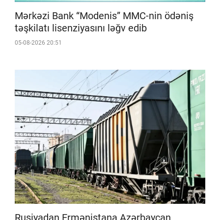
Mərkəzi Bank “Modenis” MMC-nin ödəniş
təşkilatı lisenziyasını ləğv edib
05-08-2026 20:51
Rusiyadan Ermənistana Azərbaycan