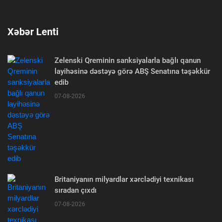
Xəbər Lenti
Zelenski Qreminin sanksiyalarla bağlı qanun
layihəsinə dəstəyə görə ABŞ Senatına təşəkkür
edib
07-08-2026
Britaniyanın milyardlar xərclədiyi texnikası
sıradan çıxdı
07-08-2026