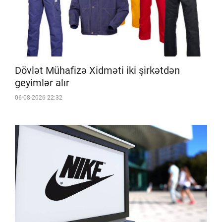
Dövlət Mühafizə Xidməti iki şirkətdən
geyimlər alır
06-08-2026 22:32