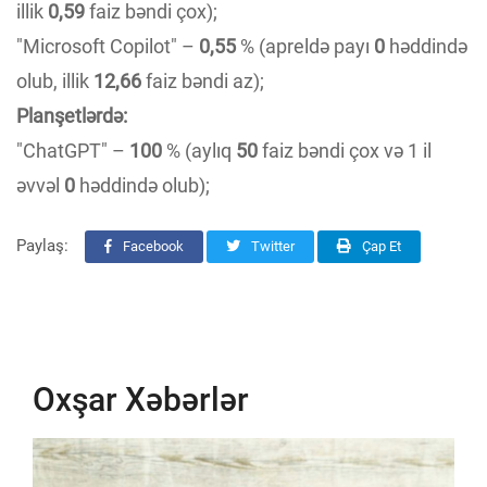
illik
0,59
faiz bəndi çox);
"Microsoft Copilot" –
0,55
% (apreldə payı
0
həddində
olub, illik
12,66
faiz bəndi az);
Planşetlərdə:
"ChatGPT" –
100
% (aylıq
50
faiz bəndi çox və 1 il
əvvəl
0
həddində olub);
Paylaş:
Facebook
Twitter
Çap Et
Oxşar Xəbərlər