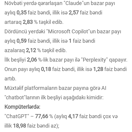
Növbəti yerdə qərarlaşan "Claude"un bazar payı
aylıq
0,
35
faiz bəndi, illik isə
2
,
57
faiz bəndi
artaraq
2,
83
% təşkil edib.
Dördüncü yerdəki "Microsoft Copilot"un bazar payı
aylıq
0,59
faiz bəndi, illik isə
1
faiz bəndi
azalaraq
2,12
% təşkil edib.
İlk beşliyi
2
,
06
%-lik bazar payı ilə "Perplexity" qapayır.
Onun payı aylıq
0
,
18
faiz bəndi, illik isə
1
,
28
faiz bəndi
artıb.
Müxtəlif platformaların bazar payına görə AI
"chatbot"larının ilk beşliyi aşağıdakı kimidir:
Kompüterlərdə:
"ChatGPT" –
7
7
,
66
% (aylıq
4,17
faiz bəndi çox və
illik
18,98
faiz bəndi az);