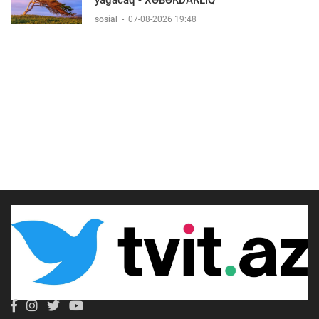
yağacaq - XƏBƏRDARLIQ
sosial
-
07-08-2026 19:48