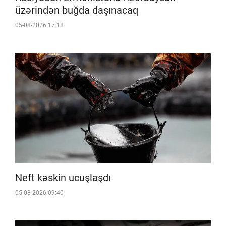
üzərindən buğda daşınacaq
05-08-2026 17:18
Neft kəskin ucuşlaşdı
05-08-2026 09:40