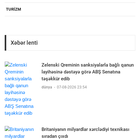
TURIZM
Xəbər lenti
Zelenski Qreminin sanksiyalarla bağlı qanun
layihəsinə dəstəyə görə ABŞ Senatına
təşəkkür edib
dünya
-
07-08-2026 23:54
Britaniyanın milyardlar xərclədiyi texnikası
sıradan çıxdı