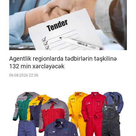
Agentlik regionlarda tədbirlərin təşkilinə
132 min xərcləyəcək
06-08-2026 22:36