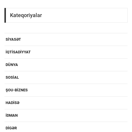
Kateqoriyalar
SIYASƏT
IQTISADIYYAT
DÜNYA
SOSIAL
ŞOU-BIZNES
HADISƏ
IDMAN
DIGƏR