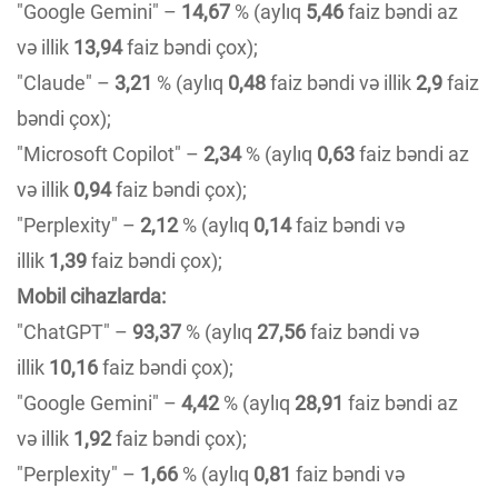
"Google Gemini" –
14,67
% (aylıq
5,46
faiz bəndi az
və illik
13,94
faiz bəndi çox);
"Claude" –
3,21
% (aylıq
0,48
faiz bəndi və illik
2,9
faiz
bəndi çox);
"Microsoft Copilot" –
2,34
% (aylıq
0,63
faiz bəndi az
və illik
0,94
faiz bəndi çox);
"Perplexity" –
2,12
% (aylıq
0,14
faiz bəndi və
illik
1,39
faiz bəndi çox);
Mobil cihazlarda:
"ChatGPT" –
93,37
% (aylıq
27,56
faiz bəndi və
illik
10,16
faiz bəndi çox);
"Google Gemini" –
4,42
% (aylıq
28,91
faiz bəndi az
və illik
1,92
faiz bəndi çox);
"Perplexity" –
1,66
% (aylıq
0,81
faiz bəndi və