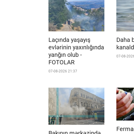
Laçında yaşayış
Daha b
evlərinin yaxınlığında
kanald
yanğın olub -
07-08-202
FOTOLAR
07-08-2026 21:37
Fermad
Bakının mərkəzində