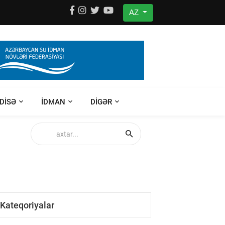
AZ
DISƏ
IDMAN
DIGƏR
Kateqoriyalar