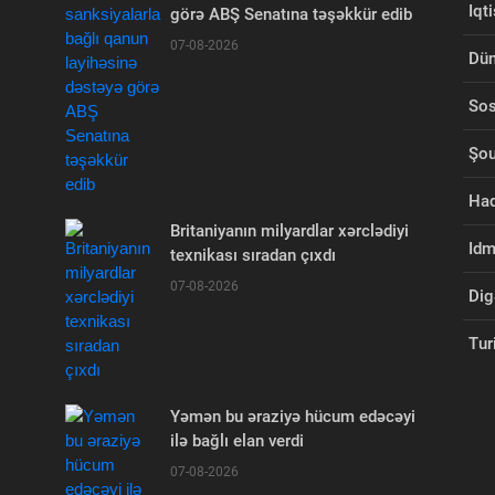
Iqt
görə ABŞ Senatına təşəkkür edib
07-08-2026
Dü
Sos
Şou
Had
Britaniyanın milyardlar xərclədiyi
Id
texnikası sıradan çıxdı
07-08-2026
Dig
Tur
Yəmən bu əraziyə hücum edəcəyi
ilə bağlı elan verdi
07-08-2026