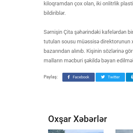
kiloqramdan çox olan, iki onlitrlik pla
bildiriblər.
Sərnişin Çita şəhərindəki kafelərdən bi
tutulan sousu müəssisə direktorunun xah
bazarından alınıb. Kişinin sözlərinə gö
malların məcburi şəkildə bəyan edilmə
Paylaş:
Facebook
Twitter
Oxşar Xəbərlər