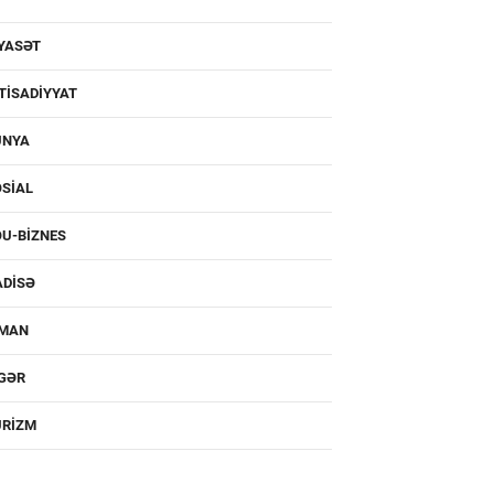
YASƏT
TISADIYYAT
ÜNYA
SIAL
U-BIZNES
ADISƏ
DMAN
IGƏR
URIZM