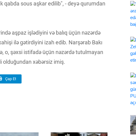
stik qabda sous aşkar edilib", - deyə qurumdan
rində aşpaz işlədiyini və balıq üçün nəzərdə
işi ilə gətirdiyini izah edib. Narşərab Bakı
rə, o, şəxsi istifadə üçün nəzərdə tutulmayan
li olduğundan xəbərsiz imiş.
Çap Et