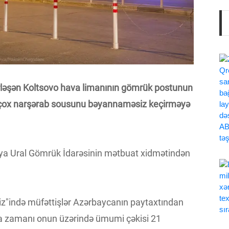
rləşən Koltsovo hava limanının gömrük postunun
 çox narşərab sousunu bəyannaməsiz keçirməyə
ru-ya Ural Gömrük İdarəsinin mətbuat xidmətindən
liz"ində müfəttişlər Azərbaycanın paytaxtından
ma zamanı onun üzərində ümumi çəkisi 21