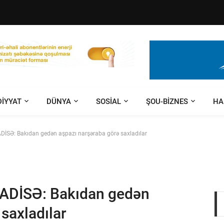
DIYYAT
DÜNYA
SOSIAL
ŞOU-BIZNES
HA
DİSƏ: Bakıdan gedən aşpazı narşəraba görə saxladılar
ADİSƏ: Bakıdan gedən
saxladılar