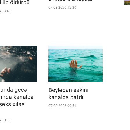
 ilə öldürdü
07-08-2026 12:20
6 13:49
vanda gecə
Beyləqan sakini
rında kanalda
kanalda batdı
şəxs xilas
07-08-2026 09:51
6 10:19