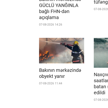
tüfəngi
GÜCLÜ YANĞINLA
07-08-202
bağlı FHN-dən
açıqlama
07-08-2026 14:26
Bakının mərkəzində
Naxçı
obyekt yanır
saatla
07-08-2026 11:44
batan 
edildi
07-08-202