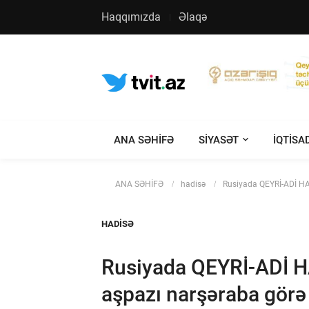
Haqqımızda
Əlaqə
ANA SƏHİFƏ
SIYASƏT
IQTISA
ANA SƏHİFƏ
hadisə
Rusiyada QEYRİ-ADİ HA
HADISƏ
Rusiyada QEYRİ-ADİ H
aşpazı narşəraba görə 