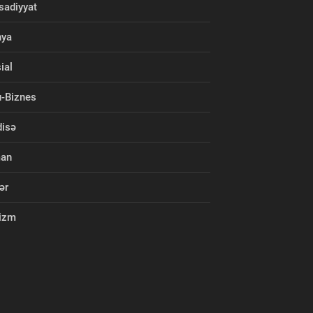
isadiyyat
nya
ial
-Biznes
isə
man
ər
izm