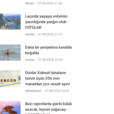
dünya
-
07-08-2026 21:48
Laçında yaşayış evlərinin
yaxınlığında yanğın olub -
FOTOLAR
hadisə
-
07-08-2026 21:37
Daha bir yeniyetmə kanalda
boğuldu
hadisə
-
07-08-2026 20:42
Dövlət Xidməti binaların
təmiri üçün 356 min
manatdan çox vəsait ayırır
iqtisadiyyat
-
07-08-2026 20:22
Bəzi rayonlarda güclü külək
əsəcək, leysan yağacaq -