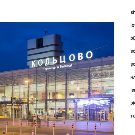
SI
IQ
D
SO
ŞO
H
I
D
T