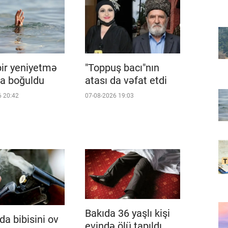
ir yeniyetmə
"Toppuş bacı"nın
a boğuldu
atası da vəfat etdi
6 20:42
07-08-2026 19:03
Bakıda 36 yaşlı kişi
a bibisini ov
evində ölü tapıldı