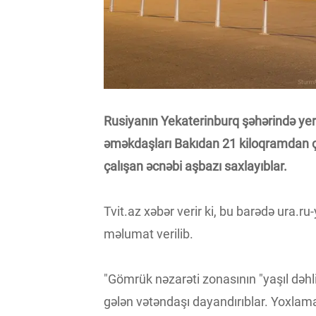
Rusiyanın Yekaterinburq şəhərində ye
əməkdaşları Bakıdan 21 kiloqramdan
çalışan əcnəbi aşbazı saxlayıblar.
Tvit.az xəbər verir ki, bu barədə ura.
məlumat verilib.
"Gömrük nəzarəti zonasının "yaşıl dəh
gələn vətəndaşı dayandırıblar. Yoxla