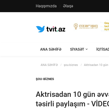
Haqqımızda
Əlaqə
ANA SƏHİFƏ
SIYASƏT
IQTISA
ANA SƏHİFƏ
şou-biznes
Aktrisadan 10 gün ə
ŞOU-BIZNES
Aktrisadan 10 gün əvvəl
təsirli paylaşım - VİDE