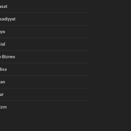
asət
isadiyyat
nya
ial
-Biznes
isə
man
ər
izm