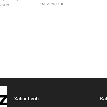
04-05-2026 17:58
6 23:39
Xəbər Lenti
Kat