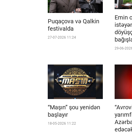
Emin 
Puqaçova və Qalkin
istəyə
festivalda
döyüş
27-07-2026 11:24
bağışl
29-06-202
“Maşın” şou yenidən
“Avrovi
başlayır
yarımfi
Azərba
18-05-2026 11:22
edəcə