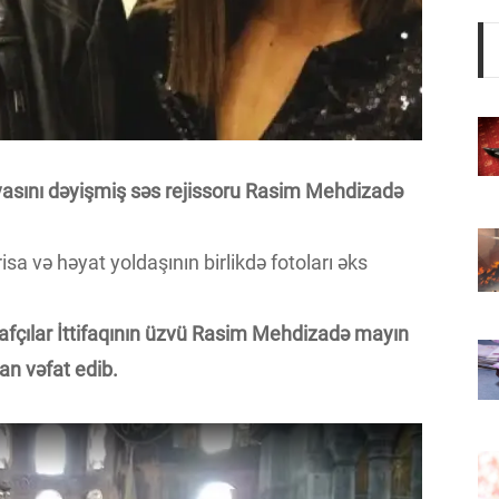
yasını dəyişmiş səs rejissoru Rasim Mehdizadə
isa və həyat yoldaşının birlikdə fotoları əks
çılar İttifaqının üzvü Rasim Mehdizadə mayın
an vəfat edib.