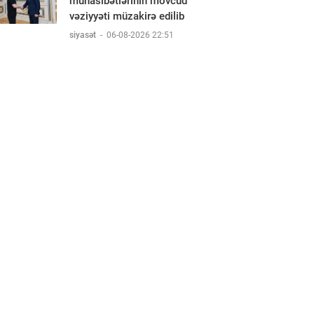
münasibətlərinin mövcud
vəziyyəti müzakirə edilib
siyasət
-
06-08-2026 22:51