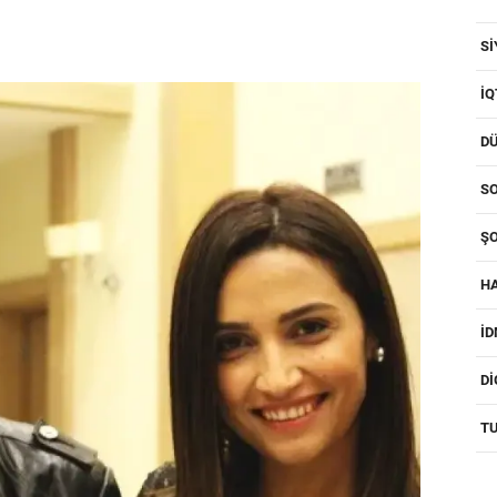
SI
IQ
D
SO
ŞO
H
I
D
T