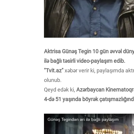
Aktrisa Günəş Tegin 10 gün əvvəl dün
ilə bağlı təsirli video-paylaşım edib.
"Tvit.az"
xəbər verir ki, paylaşımda aktr
olunub.
Qeyd edək ki,
Azərbaycan Kinematoqraf
4-də 51 yaşında böyrək çatışmazlığınd