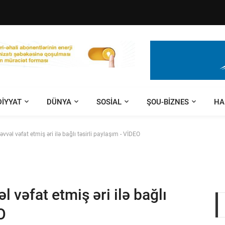
DIYYAT
DÜNYA
SOSIAL
ŞOU-BIZNES
HA
vvəl vəfat etmiş əri ilə bağlı təsirli paylaşım - VİDEO
 vəfat etmiş əri ilə bağlı
O