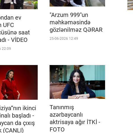
"Arzum 999"un
ondan ev
məhkəməsində
n UFC
gözlənilməz QƏRAR
çüsünə saat
adı - VİDEO
25-06-2026 12:49
6 22:09
Tanınmış
ziya”nın ikinci
azərbaycanlı
nalı başladı -
aktrisaya ağır İTKİ -
ycan da çıxış
FOTO
k (CANLI)