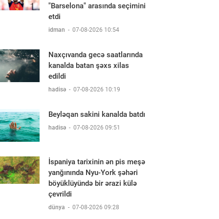
"Barselona" arasında seçimini
etdi
idman
-
07-08-2026 10:54
Naxçıvanda gecə saatlarında
kanalda batan şəxs xilas
edildi
hadisə
-
07-08-2026 10:19
Beyləqan sakini kanalda batdı
hadisə
-
07-08-2026 09:51
İspaniya tarixinin ən pis meşə
yanğınında Nyu-York şəhəri
böyüklüyündə bir ərazi külə
çevrildi
dünya
-
07-08-2026 09:28