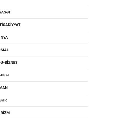
YASƏT
TISADIYYAT
ÜNYA
SIAL
U-BIZNES
ADISƏ
DMAN
IGƏR
URIZM