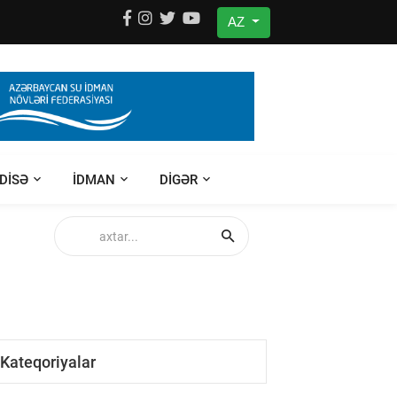
AZ
DISƏ
IDMAN
DIGƏR
Kateqoriyalar