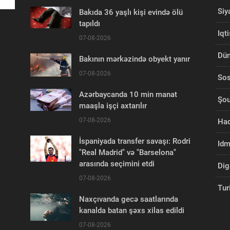
Siy
Bakıda 36 yaşlı kişi evində ölü
tapıldı
Iqt
07-08-2026
Dü
Bakının mərkəzində obyekt yanır
07-08-2026
Sos
Azərbaycanda 10 min manat
Şou
maaşla işçi axtarılır
07-08-2026
Had
İspaniyada transfer savaşı: Rodri
Id
"Real Madrid" və "Barselona"
arasında seçimini etdi
Dig
07-08-2026
Tur
Naxçıvanda gecə saatlarında
kanalda batan şəxs xilas edildi
07-08-2026