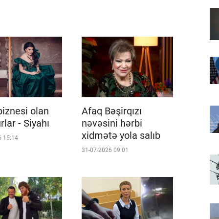
biznesi olan
Afaq Bəşirqızı
lar - Siyahı
nəvəsini hərbi
xidmətə yola salıb
6 15:14
31-07-2026 09:01