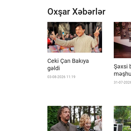
Oxşar Xəbərlər
Ceki Çan Bakıya
Şəxsi 
gəldi
məşhur
03-08-2026 11:19
31-07-202