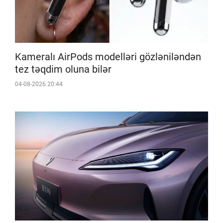
Kameralı AirPods modelləri gözləniləndən
tez təqdim oluna bilər
04-08-2026 20:44