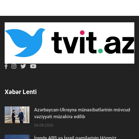
Xəbər Lenti
Azərbaycan-Ukrayna münasibətlərinin mövcud
vəziyyəti müzakirə edilib
06-08-2026
İranda ABŞ və İsrail gəmilərinin Hörmüz