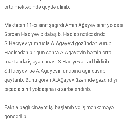
orta məktəbində qeydə alınıb.
Məktəbin 11-ci sinif şagirdi Amin Ağayev sinif yoldaşı
Sərxan Hacıyevlə dalaşıb. Hadisə nəticəsində
S.Hacıyev yumruqla A.Ağayevi gözündən vurub.
Hadisədən bir gün sonra A.Ağayevin həmin orta
məktəbdə işləyən anası S.Hacıyevə irad bildirib.
S.Hacıyev isə A.Ağayevin anasına ağır cavab
qaytarıb. Bunu görən A.Ağayev üzərində gəzdirdiyi
bıçaqla sinif yoldaşına iki zərbə endirib.
Faktla bağlı cinayət işi başlanıb və iş məhkəməyə
göndərilib.