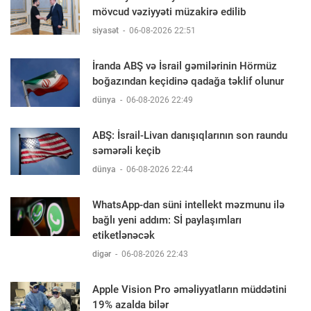
mövcud vəziyyəti müzakirə edilib
siyasət
-
06-08-2026 22:51
İranda ABŞ və İsrail gəmilərinin Hörmüz
boğazından keçidinə qadağa təklif olunur
dünya
-
06-08-2026 22:49
ABŞ: İsrail-Livan danışıqlarının son raundu
səmərəli keçib
dünya
-
06-08-2026 22:44
WhatsApp-dan süni intellekt məzmunu ilə
bağlı yeni addım: Sİ paylaşımları
etiketlənəcək
digər
-
06-08-2026 22:43
Apple Vision Pro əməliyyatların müddətini
19% azalda bilər