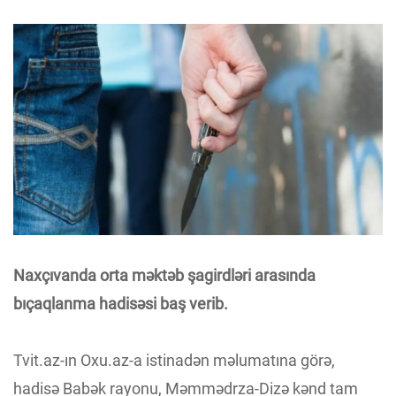
Naxçıvanda orta məktəb şagirdləri arasında
bıçaqlanma hadisəsi baş verib.
Tvit.az-ın Oxu.az-a istinadən məlumatına görə,
hadisə Babək rayonu, Məmmədrza-Dizə kənd tam