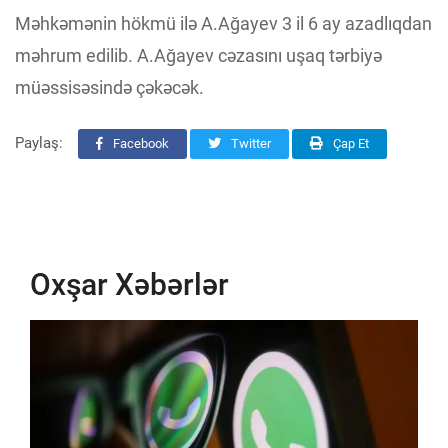
Məhkəmənin hökmü ilə A.Ağayev 3 il 6 ay azadlıqdan
məhrum edilib. A.Ağayev cəzasını uşaq tərbiyə
müəssisəsində çəkəcək.
Paylaş:
Facebook
Twitter
Çap Et
Oxşar Xəbərlər