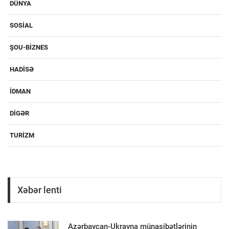
DÜNYA
SOSIAL
ŞOU-BIZNES
HADISƏ
IDMAN
DIGƏR
TURIZM
Xəbər lenti
Azərbaycan-Ukrayna münasibətlərinin