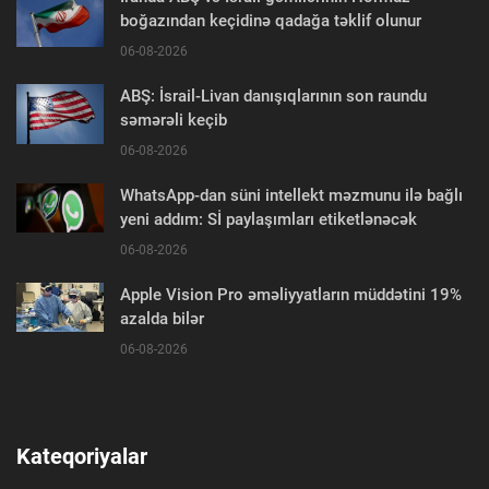
boğazından keçidinə qadağa təklif olunur
06-08-2026
ABŞ: İsrail-Livan danışıqlarının son raundu
səmərəli keçib
06-08-2026
WhatsApp-dan süni intellekt məzmunu ilə bağlı
yeni addım: Sİ paylaşımları etiketlənəcək
06-08-2026
Apple Vision Pro əməliyyatların müddətini 19%
azalda bilər
06-08-2026
Kateqoriyalar