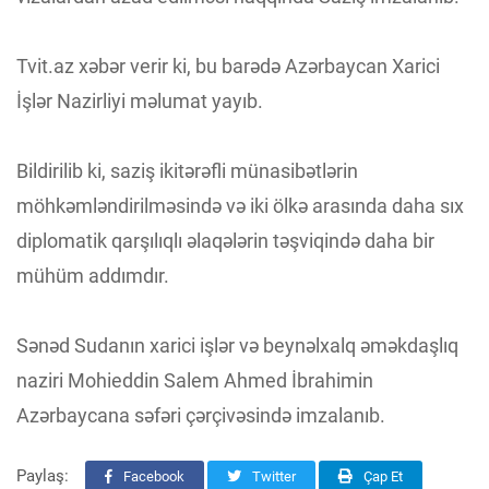
Tvit.az xəbər verir ki, bu barədə Azərbaycan Xarici
İşlər Nazirliyi məlumat yayıb.
Bildirilib ki, saziş ikitərəfli münasibətlərin
möhkəmləndirilməsində və iki ölkə arasında daha sıx
diplomatik qarşılıqlı əlaqələrin təşviqində daha bir
mühüm addımdır.
Sənəd Sudanın xarici işlər və beynəlxalq əməkdaşlıq
naziri Mohieddin Salem Ahmed İbrahimin
Azərbaycana səfəri çərçivəsində imzalanıb.
Paylaş:
Facebook
Twitter
Çap Et