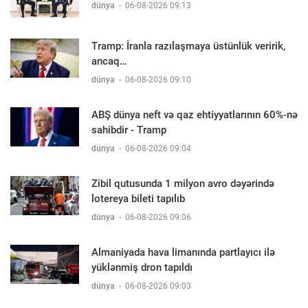
dünya
-
06-08-2026 09:13
Tramp: İranla razılaşmaya üstünlük veririk,
ancaq…
dünya
-
06-08-2026 09:10
ABŞ dünya neft və qaz ehtiyyatlarının 60%-nə
sahibdir - Tramp
dünya
-
06-08-2026 09:04
Zibil qutusunda 1 milyon avro dəyərində
lotereya bileti tapılıb
dünya
-
06-08-2026 09:06
Almaniyada hava limanında partlayıcı ilə
yüklənmiş dron tapıldı
dünya
-
06-08-2026 09:03