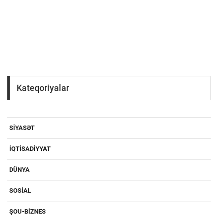
Kateqoriyalar
SIYASƏT
IQTISADIYYAT
DÜNYA
SOSIAL
ŞOU-BIZNES