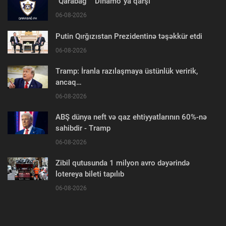
“Qarabağ” “Dinamo”ya qarşı
06-08-2026
Putin Qırğızıstan Prezidentinə təşəkkür etdi
06-08-2026
Tramp: İranla razılaşmaya üstünlük veririk,
ancaq…
06-08-2026
ABŞ dünya neft və qaz ehtiyyatlarının 60%-nə
sahibdir - Tramp
06-08-2026
Zibil qutusunda 1 milyon avro dəyərində
lotereya bileti tapılıb
06-08-2026