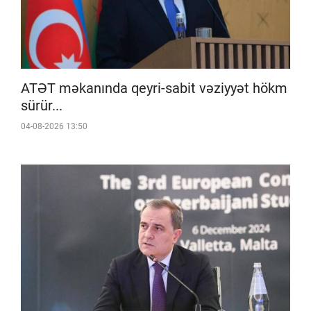
ATƏT məkanında qeyri-sabit vəziyyət hökm
sürür...
04-08-2026 13:50