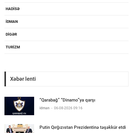
HADISƏ
IDMAN
DIGƏR
TURIZM
Xəbər lenti
“Qarabağ” “Dinamo”ya qarşı
idman
-
06-08-2026 09:16
Putin Qırğızıstan Prezidentinə təşəkkür etdi