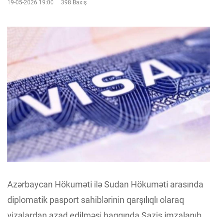
19-05-2026 19:00
398 Baxış
Azərbaycan Hökuməti ilə Sudan Hökuməti arasında
diplomatik pasport sahiblərinin qarşılıqlı olaraq
vizalardan azad edilməsi haqqında Saziş imzalanıb.