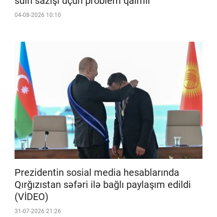
sülh sazişi üçün problem qalmır
04-08-2026 10:10
Prezidentin sosial media hesablarında
Qırğızıstan səfəri ilə bağlı paylaşım edildi
(VİDEO)
31-07-2026 21:26