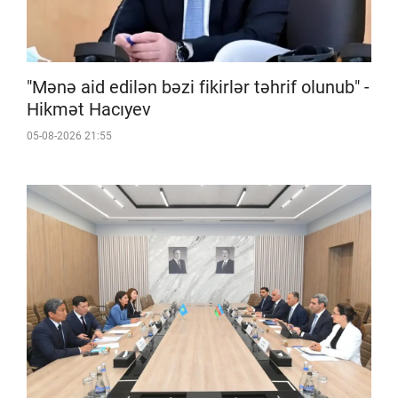
"Mənə aid edilən bəzi fikirlər təhrif olunub" -
Hikmət Hacıyev
05-08-2026 21:55