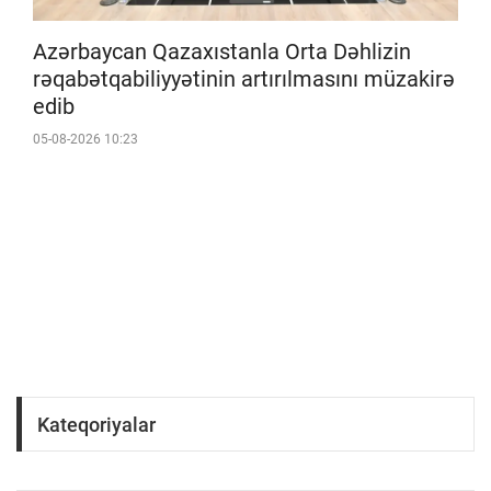
Azərbaycan Qazaxıstanla Orta Dəhlizin
rəqabətqabiliyyətinin artırılmasını müzakirə
edib
05-08-2026 10:23
Kateqoriyalar