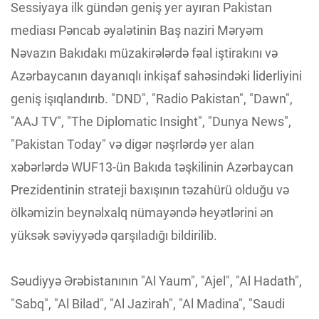
Sessiyaya ilk gündən geniş yer ayıran Pakistan
mediası Pəncab əyalətinin Baş naziri Məryəm
Nəvazın Bakıdakı müzakirələrdə fəal iştirakını və
Azərbaycanın dayanıqlı inkişaf sahəsindəki liderliyini
geniş işıqlandırıb. "DND", "Radio Pakistan", "Dawn",
"AAJ TV", "The Diplomatic Insight", "Dunya News",
"Pakistan Today" və digər nəşrlərdə yer alan
xəbərlərdə WUF13-ün Bakıda təşkilinin Azərbaycan
Prezidentinin strateji baxışının təzahürü olduğu və
ölkəmizin beynəlxalq nümayəndə heyətlərini ən
yüksək səviyyədə qarşıladığı bildirilib.
Səudiyyə Ərəbistanının "Al Yaum", "Ajel", "Al Hadath",
"Sabq", "Al Bilad", "Al Jazirah", "Al Madina", "Saudi