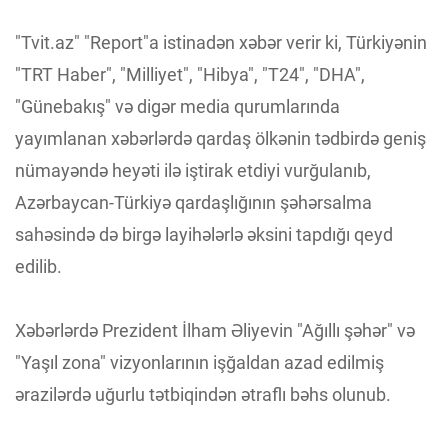
"Tvit.az" "Report"a istinadən xəbər verir ki, Türkiyənin
"TRT Haber", "Milliyet", "Hibya", "T24", "DHA",
"Günebakış" və digər media qurumlarında
yayımlanan xəbərlərdə qardaş ölkənin tədbirdə geniş
nümayəndə heyəti ilə iştirak etdiyi vurğulanıb,
Azərbaycan-Türkiyə qardaşlığının şəhərsalma
sahəsində də birgə layihələrlə əksini tapdığı qeyd
edilib.
Xəbərlərdə Prezident İlham Əliyevin "Ağıllı şəhər" və
"Yaşıl zona" vizyonlarının işğaldan azad edilmiş
ərazilərdə uğurlu tətbiqindən ətraflı bəhs olunub.