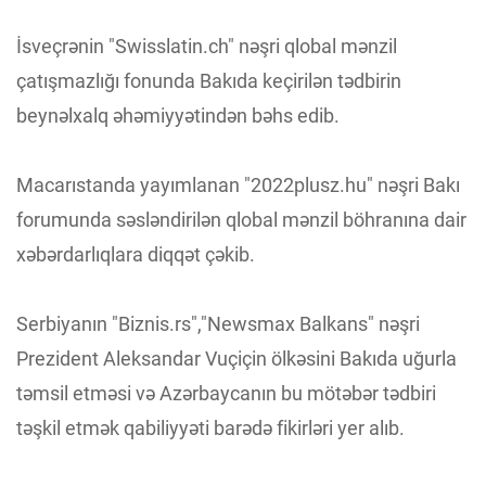
İsveçrənin "Swisslatin.ch" nəşri qlobal mənzil
çatışmazlığı fonunda Bakıda keçirilən tədbirin
beynəlxalq əhəmiyyətindən bəhs edib.
Macarıstanda yayımlanan "2022plusz.hu" nəşri Bakı
forumunda səsləndirilən qlobal mənzil böhranına dair
xəbərdarlıqlara diqqət çəkib.
Serbiyanın "Biznis.rs","Newsmax Balkans" nəşri
Prezident Aleksandar Vuçiçin ölkəsini Bakıda uğurla
təmsil etməsi və Azərbaycanın bu mötəbər tədbiri
təşkil etmək qabiliyyəti barədə fikirləri yer alıb.