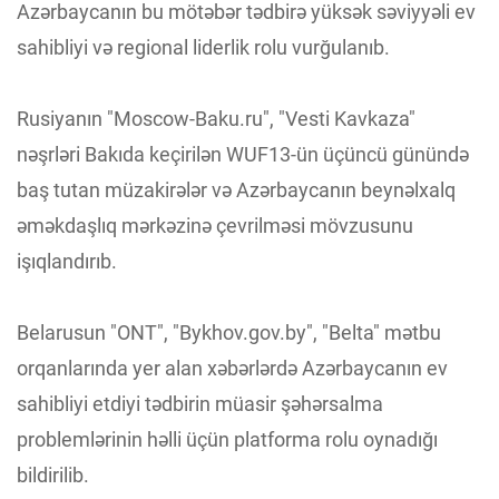
Azərbaycanın bu mötəbər tədbirə yüksək səviyyəli ev
sahibliyi və regional liderlik rolu vurğulanıb.
Rusiyanın "Moscow-Baku.ru", "Vesti Kavkaza"
nəşrləri Bakıda keçirilən WUF13-ün üçüncü günündə
baş tutan müzakirələr və Azərbaycanın beynəlxalq
əməkdaşlıq mərkəzinə çevrilməsi mövzusunu
işıqlandırıb.
Belarusun "ONT", "Bykhov.gov.by", "Belta" mətbu
orqanlarında yer alan xəbərlərdə Azərbaycanın ev
sahibliyi etdiyi tədbirin müasir şəhərsalma
problemlərinin həlli üçün platforma rolu oynadığı
bildirilib.