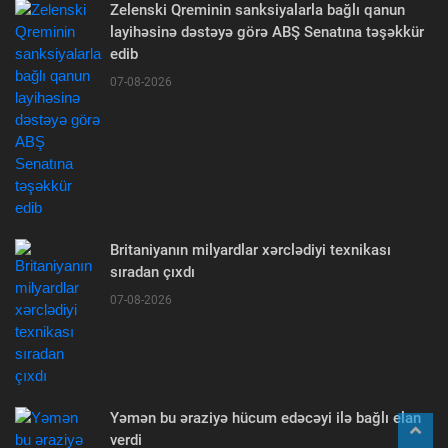
Zelenski Qreminin sanksiyalarla bağlı qanun
layihəsinə dəstəyə görə ABŞ Senatına təşəkkür
edib
07-08-2026
Britaniyanın milyardlar xərclədiyi texnikası
sıradan çıxdı
07-08-2026
Yəmən bu əraziyə hücum edəcəyi ilə bağlı elan
verdi