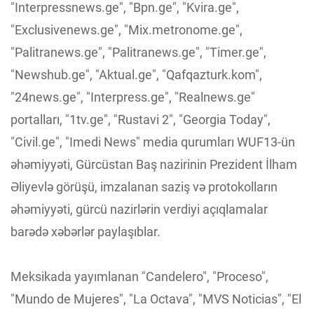
"Interpressnews.ge", "Bpn.ge", "Kvira.ge",
"Exclusivenews.ge", "Mix.metronome.ge",
"Palitranews.ge", "Palitranews.ge", "Timer.ge",
"Newshub.ge", "Aktual.ge", "Qafqazturk.kom",
"24news.ge", "Interpress.ge", "Realnews.ge"
portalları, "1tv.ge", "Rustavi 2", "Georgia Today",
"Civil.ge", "Imedi News" media qurumları WUF13-ün
əhəmiyyəti, Gürcüstan Baş nazirinin Prezident İlham
Əliyevlə görüşü, imzalanan saziş və protokolların
əhəmiyyəti, gürcü nazirlərin verdiyi açıqlamalar
barədə xəbərlər paylaşıblar.
Meksikada yayımlanan "Candelero", "Proceso",
"Mundo de Mujeres", "La Octava", "MVS Noticias", "El