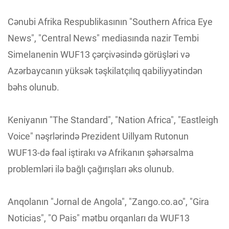
Cənubi Afrika Respublikasının "Southern Africa Eye
News", "Central News" mediasında nazir Tembi
Simelanenin WUF13 çərçivəsində görüşləri və
Azərbaycanın yüksək təşkilatçılıq qabiliyyətindən
bəhs olunub.
Keniyanın "The Standard", "Nation Africa", "Eastleigh
Voice" nəşrlərində Prezident Uillyam Rutonun
WUF13-də fəal iştirakı və Afrikanın şəhərsalma
problemləri ilə bağlı çağırışları əks olunub.
Anqolanın "Jornal de Angola", "Zango.co.ao", "Gira
Noticias", "O Pais" mətbu orqanları da WUF13