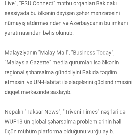
Live", "PSU Connect" mətbu orqanları Bakıdakı
sessiyada bu ölkənin dəyişən şəhər mənzərəsini
nümayiş etdirməsindən və Azərbaycanın bu imkanı
yaratmasından bəhs olunub.
Malayziyanın "Malay Mail", "Business Today",
"Malaysia Gazette" media qurumları isə ölkənin
regional şəhərsalma gündəliyini Bakıda təqdim
etməsini və UN-Habitat ilə əlaqələrini gücləndirməsini
diqqət mərkəzində saxlayıb.
Nepalın "Taksar News", "Triveni Times" nəşrləri də
WUF13-ün qlobal şəhərsalma problemlərinin həlli
üçün mühüm platforma olduğunu vurğulayıb.