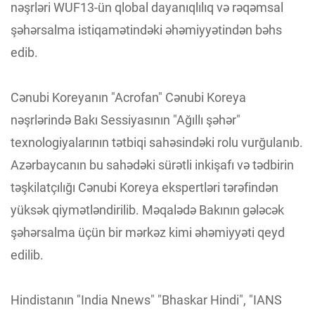
nəşrləri WUF13-ün qlobal dayanıqlılıq və rəqəmsal
şəhərsalma istiqamətindəki əhəmiyyətindən bəhs
edib.
Cənubi Koreyanın "Acrofan" Cənubi Koreya
nəşrlərində Bakı Sessiyasının "Ağıllı şəhər"
texnologiyalarının tətbiqi sahəsindəki rolu vurğulanıb.
Azərbaycanın bu sahədəki sürətli inkişafı və tədbirin
təşkilatçılığı Cənubi Koreya ekspertləri tərəfindən
yüksək qiymətləndirilib. Məqalədə Bakının gələcək
şəhərsalma üçün bir mərkəz kimi əhəmiyyəti qeyd
edilib.
Hindistanın "India Nnews" "Bhaskar Hindi", "IANS