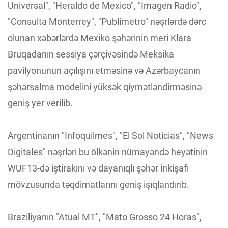
Universal", "Heraldo de Mexico", "Imagen Radio",
"Consulta Monterrey", "Publimetro" nəşrlərdə dərc
olunan xəbərlərdə Mexiko şəhərinin meri Klara
Bruqadanın sessiya çərçivəsində Meksika
pavilyonunun açılışını etməsinə və Azərbaycanın
şəhərsalma modelini yüksək qiymətləndirməsinə
geniş yer verilib.
Argentinanın "Infoquilmes", "El Sol Noticias", "News
Digitales" nəşrləri bu ölkənin nümayəndə heyətinin
WUF13-də iştirakını və dayanıqlı şəhər inkişafı
mövzusunda təqdimatlarını geniş işıqlandırıb.
Braziliyanın "Atual MT", "Mato Grosso 24 Horas",