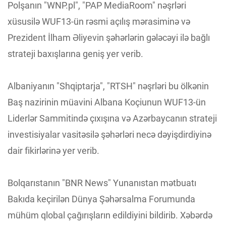
Polşanın "WNP.pl", "PAP MediaRoom" nəşrləri
xüsusilə WUF13-ün rəsmi açılış mərasiminə və
Prezident İlham Əliyevin şəhərlərin gələcəyi ilə bağlı
strateji baxışlarına geniş yer verib.
Albaniyanın "Shqiptarja", "RTSH" nəşrləri bu ölkənin
Baş nazirinin müavini Albana Koçiunun WUF13-ün
Liderlər Sammitində çıxışına və Azərbaycanın strateji
investisiyalar vasitəsilə şəhərləri necə dəyişdirdiyinə
dair fikirlərinə yer verib.
Bolqarıstanın "BNR News" Yunanıstan mətbuatı
Bakıda keçirilən Dünya Şəhərsalma Forumunda
mühüm qlobal çağırışların edildiyini bildirib. Xəbərdə