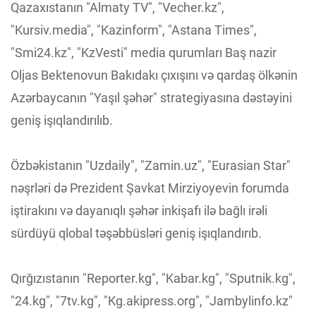
Qazaxıstanın "Almaty TV", "Vecher.kz",
"Kursiv.media", "Kazinform", "Astana Times",
"Smi24.kz", "KzVesti" media qurumları Baş nazir
Oljas Bektenovun Bakıdakı çıxışını və qardaş ölkənin
Azərbaycanın "Yaşıl şəhər" strategiyasına dəstəyini
geniş işıqlandırılıb.
Özbəkistanın "Uzdaily", "Zamin.uz", "Eurasian Star"
nəşrləri də Prezident Şavkat Mirziyoyevin forumda
iştirakını və dayanıqlı şəhər inkişafı ilə bağlı irəli
sürdüyü qlobal təşəbbüsləri geniş işıqlandırıb.
Qırğızıstanın "Reporter.kg", "Kabar.kg", "Sputnik.kg",
"24.kg", "7tv.kg", "Kg.akipress.org", "Jambylinfo.kz"