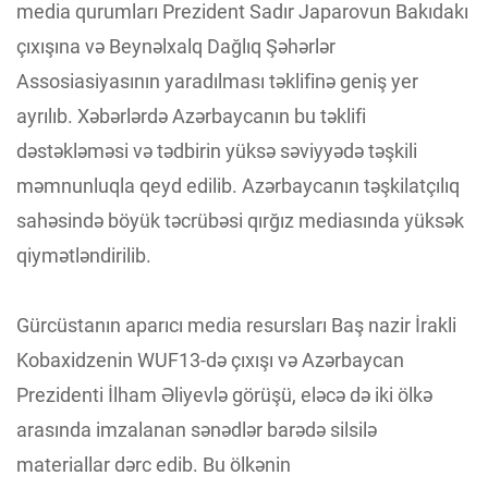
media qurumları Prezident Sadır Japarovun Bakıdakı
çıxışına və Beynəlxalq Dağlıq Şəhərlər
Assosiasiyasının yaradılması təklifinə geniş yer
ayrılıb. Xəbərlərdə Azərbaycanın bu təklifi
dəstəkləməsi və tədbirin yüksə səviyyədə təşkili
məmnunluqla qeyd edilib. Azərbaycanın təşkilatçılıq
sahəsində böyük təcrübəsi qırğız mediasında yüksək
qiymətləndirilib.
Gürcüstanın aparıcı media resursları Baş nazir İrakli
Kobaxidzenin WUF13-də çıxışı və Azərbaycan
Prezidenti İlham Əliyevlə görüşü, eləcə də iki ölkə
arasında imzalanan sənədlər barədə silsilə
materiallar dərc edib. Bu ölkənin