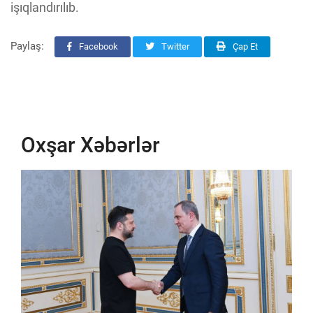
işıqlandırılıb.
Paylaş:
Facebook
Twitter
Çap Et
Oxşar Xəbərlər