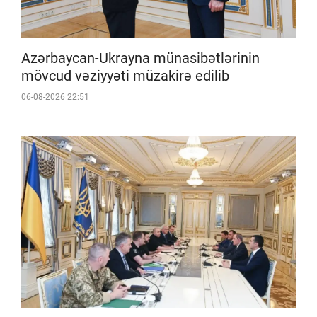
Azərbaycan-Ukrayna münasibətlərinin
mövcud vəziyyəti müzakirə edilib
06-08-2026 22:51