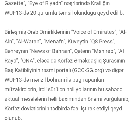
Gazette", "Eye of Riyadh" nəşrlərində Krallığın
WUF13-də 20 qurumla təmsil olunduğu qeyd edilib.
Birləşmiş Ərəb Əmirliklərinin "Voice of Emirates", "Al-
Ain", "Al-Watan", "Menafn", Küveytin "Q8 Press",
Bəhreynin "News of Bahrain", Qətərin "Mshireb", "Al
Raya", "QNA", eləcə də Körfəz Əməkdaşlıq Şurasının
Baş Katibliyinin rəsmi portalı (GCC-SG.org) və digər
WUF13-də mənzil böhranı ilə bağlı aparılan
müzakirələrin, irəli sürülən həll yollarının bu sahədə
aktual məsələlərin həlli baxımından önəmi vurğulanıb,
Körfəz dövlətlərinin tədbirdə fəal iştirak etdiyi qeyd
olunub.