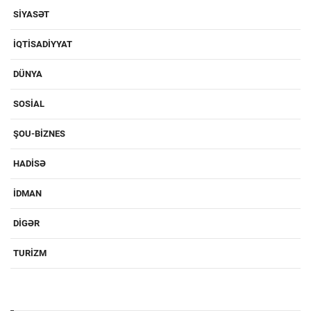
SIYASƏT
IQTISADIYYAT
DÜNYA
SOSIAL
ŞOU-BIZNES
HADISƏ
IDMAN
DIGƏR
TURIZM