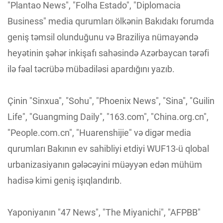
"Plantao News", "Folha Estado", "Diplomacia
Business" media qurumları ölkənin Bakıdakı forumda
geniş təmsil olunduğunu və Braziliya nümayəndə
heyətinin şəhər inkişafı sahəsində Azərbaycan tərəfi
ilə fəal təcrübə mübadiləsi apardığını yazıb.
Çinin "Sinxua", "Sohu", "Phoenix News", "Sina", "Guilin
Life", "Guangming Daily", "163.com", "China.org.cn",
"People.com.cn", "Huarenshijie" və digər media
qurumları Bakının ev sahibliyi etdiyi WUF13-ü qlobal
urbanizasiyanın gələcəyini müəyyən edən mühüm
hadisə kimi geniş işıqlandırıb.
Yaponiyanın "47 News", "The Miyanichi", "AFPBB"