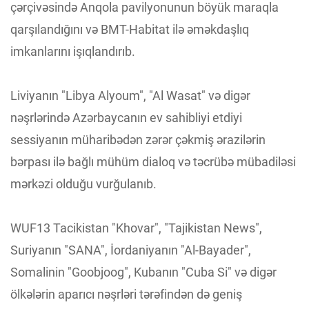
çərçivəsində Anqola pavilyonunun böyük maraqla
qarşılandığını və BMT-Habitat ilə əməkdaşlıq
imkanlarını işıqlandırıb.
Liviyanın "Libya Alyoum", "Al Wasat" və digər
nəşrlərində Azərbaycanın ev sahibliyi etdiyi
sessiyanın müharibədən zərər çəkmiş ərazilərin
bərpası ilə bağlı mühüm dialoq və təcrübə mübadiləsi
mərkəzi olduğu vurğulanıb.
WUF13 Tacikistan "Khovar", "Tajikistan News",
Suriyanın "SANA", İordaniyanın "Al-Bayader",
Somalinin "Goobjoog", Kubanın "Cuba Si" və digər
ölkələrin aparıcı nəşrləri tərəfindən də geniş